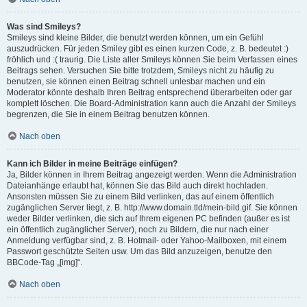
Was sind Smileys?
Smileys sind kleine Bilder, die benutzt werden können, um ein Gefühl
auszudrücken. Für jeden Smiley gibt es einen kurzen Code, z. B. bedeutet :)
fröhlich und :( traurig. Die Liste aller Smileys können Sie beim Verfassen eines
Beitrags sehen. Versuchen Sie bitte trotzdem, Smileys nicht zu häufig zu
benutzen, sie können einen Beitrag schnell unlesbar machen und ein
Moderator könnte deshalb Ihren Beitrag entsprechend überarbeiten oder gar
komplett löschen. Die Board-Administration kann auch die Anzahl der Smileys
begrenzen, die Sie in einem Beitrag benutzen können.
Nach oben
Kann ich Bilder in meine Beiträge einfügen?
Ja, Bilder können in Ihrem Beitrag angezeigt werden. Wenn die Administration
Dateianhänge erlaubt hat, können Sie das Bild auch direkt hochladen.
Ansonsten müssen Sie zu einem Bild verlinken, das auf einem öffentlich
zugänglichen Server liegt, z. B. http://www.domain.tld/mein-bild.gif. Sie können
weder Bilder verlinken, die sich auf Ihrem eigenen PC befinden (außer es ist
ein öffentlich zugänglicher Server), noch zu Bildern, die nur nach einer
Anmeldung verfügbar sind, z. B. Hotmail- oder Yahoo-Mailboxen, mit einem
Passwort geschützte Seiten usw. Um das Bild anzuzeigen, benutze den
BBCode-Tag „[img]“.
Nach oben