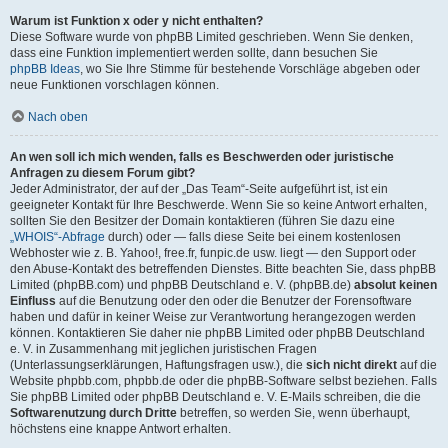
Warum ist Funktion x oder y nicht enthalten?
Diese Software wurde von phpBB Limited geschrieben. Wenn Sie denken,
dass eine Funktion implementiert werden sollte, dann besuchen Sie
phpBB Ideas
, wo Sie Ihre Stimme für bestehende Vorschläge abgeben oder
neue Funktionen vorschlagen können.
Nach oben
An wen soll ich mich wenden, falls es Beschwerden oder juristische
Anfragen zu diesem Forum gibt?
Jeder Administrator, der auf der „Das Team“-Seite aufgeführt ist, ist ein
geeigneter Kontakt für Ihre Beschwerde. Wenn Sie so keine Antwort erhalten,
sollten Sie den Besitzer der Domain kontaktieren (führen Sie dazu eine
„WHOIS“-Abfrage
durch) oder — falls diese Seite bei einem kostenlosen
Webhoster wie z. B. Yahoo!, free.fr, funpic.de usw. liegt — den Support oder
den Abuse-Kontakt des betreffenden Dienstes. Bitte beachten Sie, dass phpBB
Limited (phpBB.com) und phpBB Deutschland e. V. (phpBB.de)
absolut keinen
Einfluss
auf die Benutzung oder den oder die Benutzer der Forensoftware
haben und dafür in keiner Weise zur Verantwortung herangezogen werden
können. Kontaktieren Sie daher nie phpBB Limited oder phpBB Deutschland
e. V. in Zusammenhang mit jeglichen juristischen Fragen
(Unterlassungserklärungen, Haftungsfragen usw.), die
sich nicht direkt
auf die
Website phpbb.com, phpbb.de oder die phpBB-Software selbst beziehen. Falls
Sie phpBB Limited oder phpBB Deutschland e. V. E-Mails schreiben, die die
Softwarenutzung durch Dritte
betreffen, so werden Sie, wenn überhaupt,
höchstens eine knappe Antwort erhalten.