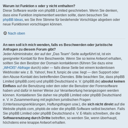
Warum ist Funktion x oder y nicht enthalten?
Diese Software wurde von phpBB Limited geschrieben. Wenn Sie denken,
dass eine Funktion implementiert werden sollte, dann besuchen Sie
phpBB Ideas
, wo Sie Ihre Stimme für bestehende Vorschläge abgeben oder
neue Funktionen vorschlagen können.
Nach oben
An wen soll ich mich wenden, falls es Beschwerden oder juristische
Anfragen zu diesem Forum gibt?
Jeder Administrator, der auf der „Das Team“-Seite aufgeführt ist, ist ein
geeigneter Kontakt für Ihre Beschwerde. Wenn Sie so keine Antwort erhalten,
sollten Sie den Besitzer der Domain kontaktieren (führen Sie dazu eine
„WHOIS“-Abfrage
durch) oder — falls diese Seite bei einem kostenlosen
Webhoster wie z. B. Yahoo!, free.fr, funpic.de usw. liegt — den Support oder
den Abuse-Kontakt des betreffenden Dienstes. Bitte beachten Sie, dass phpBB
Limited (phpBB.com) und phpBB Deutschland e. V. (phpBB.de)
absolut keinen
Einfluss
auf die Benutzung oder den oder die Benutzer der Forensoftware
haben und dafür in keiner Weise zur Verantwortung herangezogen werden
können. Kontaktieren Sie daher nie phpBB Limited oder phpBB Deutschland
e. V. in Zusammenhang mit jeglichen juristischen Fragen
(Unterlassungserklärungen, Haftungsfragen usw.), die
sich nicht direkt
auf die
Website phpbb.com, phpbb.de oder die phpBB-Software selbst beziehen. Falls
Sie phpBB Limited oder phpBB Deutschland e. V. E-Mails schreiben, die die
Softwarenutzung durch Dritte
betreffen, so werden Sie, wenn überhaupt,
höchstens eine knappe Antwort erhalten.