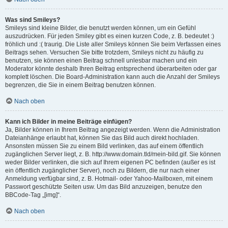
Was sind Smileys?
Smileys sind kleine Bilder, die benutzt werden können, um ein Gefühl
auszudrücken. Für jeden Smiley gibt es einen kurzen Code, z. B. bedeutet :)
fröhlich und :( traurig. Die Liste aller Smileys können Sie beim Verfassen eines
Beitrags sehen. Versuchen Sie bitte trotzdem, Smileys nicht zu häufig zu
benutzen, sie können einen Beitrag schnell unlesbar machen und ein
Moderator könnte deshalb Ihren Beitrag entsprechend überarbeiten oder gar
komplett löschen. Die Board-Administration kann auch die Anzahl der Smileys
begrenzen, die Sie in einem Beitrag benutzen können.
Nach oben
Kann ich Bilder in meine Beiträge einfügen?
Ja, Bilder können in Ihrem Beitrag angezeigt werden. Wenn die Administration
Dateianhänge erlaubt hat, können Sie das Bild auch direkt hochladen.
Ansonsten müssen Sie zu einem Bild verlinken, das auf einem öffentlich
zugänglichen Server liegt, z. B. http://www.domain.tld/mein-bild.gif. Sie können
weder Bilder verlinken, die sich auf Ihrem eigenen PC befinden (außer es ist
ein öffentlich zugänglicher Server), noch zu Bildern, die nur nach einer
Anmeldung verfügbar sind, z. B. Hotmail- oder Yahoo-Mailboxen, mit einem
Passwort geschützte Seiten usw. Um das Bild anzuzeigen, benutze den
BBCode-Tag „[img]“.
Nach oben