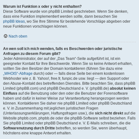
Warum ist Funktion x oder y nicht enthalten?
Diese Software wurde von phpBB Limited geschrieben. Wenn Sie denken,
dass eine Funktion implementiert werden sollte, dann besuchen Sie
phpBB Ideas
, wo Sie Ihre Stimme für bestehende Vorschläge abgeben oder
neue Funktionen vorschlagen können.
Nach oben
An wen soll ich mich wenden, falls es Beschwerden oder juristische
Anfragen zu diesem Forum gibt?
Jeder Administrator, der auf der „Das Team“-Seite aufgeführt ist, ist ein
geeigneter Kontakt für Ihre Beschwerde. Wenn Sie so keine Antwort erhalten,
sollten Sie den Besitzer der Domain kontaktieren (führen Sie dazu eine
„WHOIS“-Abfrage
durch) oder — falls diese Seite bei einem kostenlosen
Webhoster wie z. B. Yahoo!, free.fr, funpic.de usw. liegt — den Support oder
den Abuse-Kontakt des betreffenden Dienstes. Bitte beachten Sie, dass phpBB
Limited (phpBB.com) und phpBB Deutschland e. V. (phpBB.de)
absolut keinen
Einfluss
auf die Benutzung oder den oder die Benutzer der Forensoftware
haben und dafür in keiner Weise zur Verantwortung herangezogen werden
können. Kontaktieren Sie daher nie phpBB Limited oder phpBB Deutschland
e. V. in Zusammenhang mit jeglichen juristischen Fragen
(Unterlassungserklärungen, Haftungsfragen usw.), die
sich nicht direkt
auf die
Website phpbb.com, phpbb.de oder die phpBB-Software selbst beziehen. Falls
Sie phpBB Limited oder phpBB Deutschland e. V. E-Mails schreiben, die die
Softwarenutzung durch Dritte
betreffen, so werden Sie, wenn überhaupt,
höchstens eine knappe Antwort erhalten.