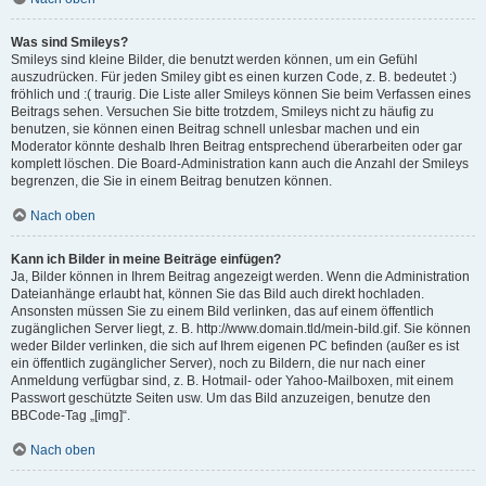
Was sind Smileys?
Smileys sind kleine Bilder, die benutzt werden können, um ein Gefühl
auszudrücken. Für jeden Smiley gibt es einen kurzen Code, z. B. bedeutet :)
fröhlich und :( traurig. Die Liste aller Smileys können Sie beim Verfassen eines
Beitrags sehen. Versuchen Sie bitte trotzdem, Smileys nicht zu häufig zu
benutzen, sie können einen Beitrag schnell unlesbar machen und ein
Moderator könnte deshalb Ihren Beitrag entsprechend überarbeiten oder gar
komplett löschen. Die Board-Administration kann auch die Anzahl der Smileys
begrenzen, die Sie in einem Beitrag benutzen können.
Nach oben
Kann ich Bilder in meine Beiträge einfügen?
Ja, Bilder können in Ihrem Beitrag angezeigt werden. Wenn die Administration
Dateianhänge erlaubt hat, können Sie das Bild auch direkt hochladen.
Ansonsten müssen Sie zu einem Bild verlinken, das auf einem öffentlich
zugänglichen Server liegt, z. B. http://www.domain.tld/mein-bild.gif. Sie können
weder Bilder verlinken, die sich auf Ihrem eigenen PC befinden (außer es ist
ein öffentlich zugänglicher Server), noch zu Bildern, die nur nach einer
Anmeldung verfügbar sind, z. B. Hotmail- oder Yahoo-Mailboxen, mit einem
Passwort geschützte Seiten usw. Um das Bild anzuzeigen, benutze den
BBCode-Tag „[img]“.
Nach oben