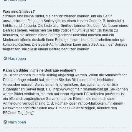
Was sind Smileys?
Smileys sind kleine Bilder, die benutzt werden können, um ein Gefühl
auszudrücken. Für jeden Smiley gibt es einen kurzen Code, z. B. bedeutet :)
fröhlich und :( traurig. Die Liste aller Smileys können Sie beim Verfassen eines
Beitrags sehen. Versuchen Sie bitte trotzdem, Smileys nicht zu häufig zu
benutzen, sie können einen Beitrag schnell unlesbar machen und ein
Moderator könnte deshalb Ihren Beitrag entsprechend überarbeiten oder gar
komplett löschen. Die Board-Administration kann auch die Anzahl der Smileys
begrenzen, die Sie in einem Beitrag benutzen können.
Nach oben
Kann ich Bilder in meine Beiträge einfügen?
Ja, Bilder können in Ihrem Beitrag angezeigt werden. Wenn die Administration
Dateianhänge erlaubt hat, können Sie das Bild auch direkt hochladen.
Ansonsten müssen Sie zu einem Bild verlinken, das auf einem öffentlich
zugänglichen Server liegt, z. B. http://www.domain.tld/mein-bild.gif. Sie können
weder Bilder verlinken, die sich auf Ihrem eigenen PC befinden (außer es ist
ein öffentlich zugänglicher Server), noch zu Bildern, die nur nach einer
Anmeldung verfügbar sind, z. B. Hotmail- oder Yahoo-Mailboxen, mit einem
Passwort geschützte Seiten usw. Um das Bild anzuzeigen, benutze den
BBCode-Tag „[img]“.
Nach oben