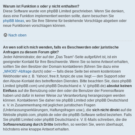
Warum ist Funktion x oder y nicht enthalten?
Diese Software wurde von phpBB Limited geschrieben. Wenn Sie denken,
dass eine Funktion implementiert werden sollte, dann besuchen Sie
phpBB Ideas
, wo Sie Ihre Stimme für bestehende Vorschläge abgeben oder
neue Funktionen vorschlagen können.
Nach oben
An wen soll ich mich wenden, falls es Beschwerden oder juristische
Anfragen zu diesem Forum gibt?
Jeder Administrator, der auf der „Das Team“-Seite aufgeführt ist, ist ein
geeigneter Kontakt für Ihre Beschwerde. Wenn Sie so keine Antwort erhalten,
sollten Sie den Besitzer der Domain kontaktieren (führen Sie dazu eine
„WHOIS“-Abfrage
durch) oder — falls diese Seite bei einem kostenlosen
Webhoster wie z. B. Yahoo!, free.fr, funpic.de usw. liegt — den Support oder
den Abuse-Kontakt des betreffenden Dienstes. Bitte beachten Sie, dass phpBB
Limited (phpBB.com) und phpBB Deutschland e. V. (phpBB.de)
absolut keinen
Einfluss
auf die Benutzung oder den oder die Benutzer der Forensoftware
haben und dafür in keiner Weise zur Verantwortung herangezogen werden
können. Kontaktieren Sie daher nie phpBB Limited oder phpBB Deutschland
e. V. in Zusammenhang mit jeglichen juristischen Fragen
(Unterlassungserklärungen, Haftungsfragen usw.), die
sich nicht direkt
auf die
Website phpbb.com, phpbb.de oder die phpBB-Software selbst beziehen. Falls
Sie phpBB Limited oder phpBB Deutschland e. V. E-Mails schreiben, die die
Softwarenutzung durch Dritte
betreffen, so werden Sie, wenn überhaupt,
höchstens eine knappe Antwort erhalten.