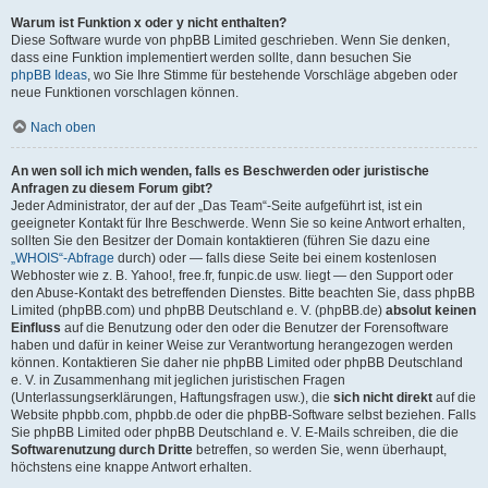
Warum ist Funktion x oder y nicht enthalten?
Diese Software wurde von phpBB Limited geschrieben. Wenn Sie denken,
dass eine Funktion implementiert werden sollte, dann besuchen Sie
phpBB Ideas
, wo Sie Ihre Stimme für bestehende Vorschläge abgeben oder
neue Funktionen vorschlagen können.
Nach oben
An wen soll ich mich wenden, falls es Beschwerden oder juristische
Anfragen zu diesem Forum gibt?
Jeder Administrator, der auf der „Das Team“-Seite aufgeführt ist, ist ein
geeigneter Kontakt für Ihre Beschwerde. Wenn Sie so keine Antwort erhalten,
sollten Sie den Besitzer der Domain kontaktieren (führen Sie dazu eine
„WHOIS“-Abfrage
durch) oder — falls diese Seite bei einem kostenlosen
Webhoster wie z. B. Yahoo!, free.fr, funpic.de usw. liegt — den Support oder
den Abuse-Kontakt des betreffenden Dienstes. Bitte beachten Sie, dass phpBB
Limited (phpBB.com) und phpBB Deutschland e. V. (phpBB.de)
absolut keinen
Einfluss
auf die Benutzung oder den oder die Benutzer der Forensoftware
haben und dafür in keiner Weise zur Verantwortung herangezogen werden
können. Kontaktieren Sie daher nie phpBB Limited oder phpBB Deutschland
e. V. in Zusammenhang mit jeglichen juristischen Fragen
(Unterlassungserklärungen, Haftungsfragen usw.), die
sich nicht direkt
auf die
Website phpbb.com, phpbb.de oder die phpBB-Software selbst beziehen. Falls
Sie phpBB Limited oder phpBB Deutschland e. V. E-Mails schreiben, die die
Softwarenutzung durch Dritte
betreffen, so werden Sie, wenn überhaupt,
höchstens eine knappe Antwort erhalten.