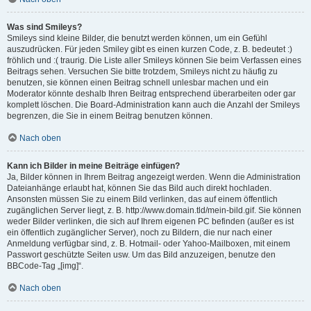
Was sind Smileys?
Smileys sind kleine Bilder, die benutzt werden können, um ein Gefühl
auszudrücken. Für jeden Smiley gibt es einen kurzen Code, z. B. bedeutet :)
fröhlich und :( traurig. Die Liste aller Smileys können Sie beim Verfassen eines
Beitrags sehen. Versuchen Sie bitte trotzdem, Smileys nicht zu häufig zu
benutzen, sie können einen Beitrag schnell unlesbar machen und ein
Moderator könnte deshalb Ihren Beitrag entsprechend überarbeiten oder gar
komplett löschen. Die Board-Administration kann auch die Anzahl der Smileys
begrenzen, die Sie in einem Beitrag benutzen können.
Nach oben
Kann ich Bilder in meine Beiträge einfügen?
Ja, Bilder können in Ihrem Beitrag angezeigt werden. Wenn die Administration
Dateianhänge erlaubt hat, können Sie das Bild auch direkt hochladen.
Ansonsten müssen Sie zu einem Bild verlinken, das auf einem öffentlich
zugänglichen Server liegt, z. B. http://www.domain.tld/mein-bild.gif. Sie können
weder Bilder verlinken, die sich auf Ihrem eigenen PC befinden (außer es ist
ein öffentlich zugänglicher Server), noch zu Bildern, die nur nach einer
Anmeldung verfügbar sind, z. B. Hotmail- oder Yahoo-Mailboxen, mit einem
Passwort geschützte Seiten usw. Um das Bild anzuzeigen, benutze den
BBCode-Tag „[img]“.
Nach oben