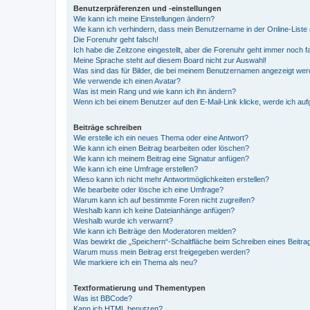
Benutzerpräferenzen und -einstellungen
Wie kann ich meine Einstellungen ändern?
Wie kann ich verhindern, dass mein Benutzername in der Online-Liste 
Die Forenuhr geht falsch!
Ich habe die Zeitzone eingestellt, aber die Forenuhr geht immer noch f
Meine Sprache steht auf diesem Board nicht zur Auswahl!
Was sind das für Bilder, die bei meinem Benutzernamen angezeigt we
Wie verwende ich einen Avatar?
Was ist mein Rang und wie kann ich ihn ändern?
Wenn ich bei einem Benutzer auf den E-Mail-Link klicke, werde ich au
Beiträge schreiben
Wie erstelle ich ein neues Thema oder eine Antwort?
Wie kann ich einen Beitrag bearbeiten oder löschen?
Wie kann ich meinem Beitrag eine Signatur anfügen?
Wie kann ich eine Umfrage erstellen?
Wieso kann ich nicht mehr Antwortmöglichkeiten erstellen?
Wie bearbeite oder lösche ich eine Umfrage?
Warum kann ich auf bestimmte Foren nicht zugreifen?
Weshalb kann ich keine Dateianhänge anfügen?
Weshalb wurde ich verwarnt?
Wie kann ich Beiträge den Moderatoren melden?
Was bewirkt die „Speichern“-Schaltfläche beim Schreiben eines Beitra
Warum muss mein Beitrag erst freigegeben werden?
Wie markiere ich ein Thema als neu?
Textformatierung und Thementypen
Was ist BBCode?
Kann ich HTML benutzen?