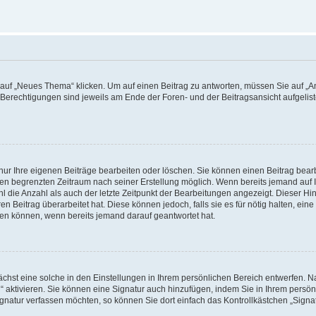
f „Neues Thema“ klicken. Um auf einen Beitrag zu antworten, müssen Sie auf „Ant
e Berechtigungen sind jeweils am Ende der Foren- und der Beitragsansicht aufgeliste
nur Ihre eigenen Beiträge bearbeiten oder löschen. Sie können einen Beitrag bear
nen begrenzten Zeitraum nach seiner Erstellung möglich. Wenn bereits jemand auf Ih
 die Anzahl als auch der letzte Zeitpunkt der Bearbeitungen angezeigt. Dieser Hi
 Beitrag überarbeitet hat. Diese können jedoch, falls sie es für nötig halten, eine 
hen können, wenn bereits jemand darauf geantwortet hat.
hst eine solche in den Einstellungen in Ihrem persönlichen Bereich entwerfen. Na
 aktivieren. Sie können eine Signatur auch hinzufügen, indem Sie in Ihrem persö
gnatur verfassen möchten, so können Sie dort einfach das Kontrollkästchen „Signa