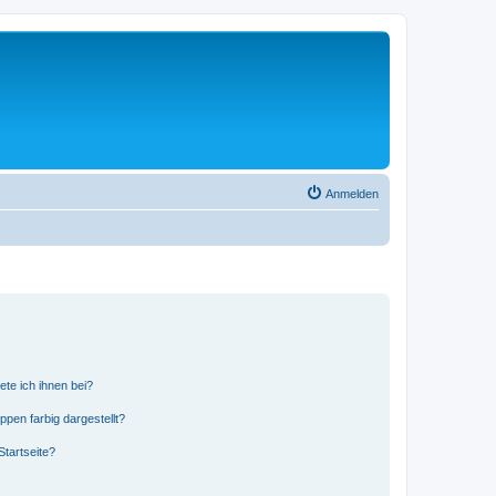
Anmelden
ete ich ihnen bei?
en farbig dargestellt?
tartseite?