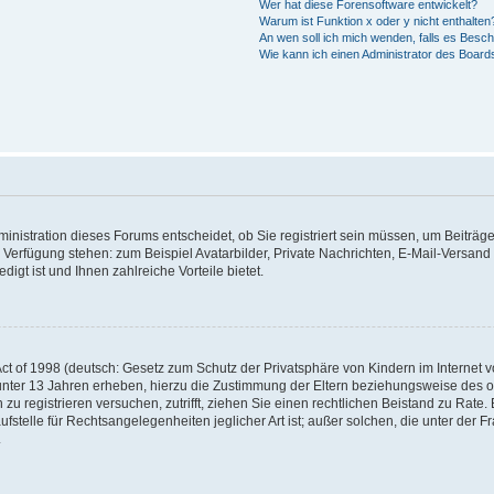
Wer hat diese Forensoftware entwickelt?
Warum ist Funktion x oder y nicht enthalten
An wen soll ich mich wenden, falls es Besc
Wie kann ich einen Administrator des Board
nistration dieses Forums entscheidet, ob Sie registriert sein müssen, um Beiträge z
ur Verfügung stehen: zum Beispiel Avatarbilder, Private Nachrichten, E-Mail-Versand
igt ist und Ihnen zahlreiche Vorteile bietet.
t of 1998 (deutsch: Gesetz zum Schutz der Privatsphäre von Kindern im Internet vo
unter 13 Jahren erheben, hierzu die Zustimmung der Eltern beziehungsweise des o
h zu registrieren versuchen, zutrifft, ziehen Sie einen rechtlichen Beistand zu Rat
stelle für Rechtsangelegenheiten jeglicher Art ist; außer solchen, die unter der 
.