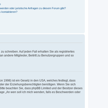
?
hwerden oder juristische Anfragen zu diesem Forum gibt?
s kontaktieren?
u schreiben. Auf jeden Fall erhalten Sie als registriertes
 an andere Mitglieder, Beitritt zu Benutzergruppen und so
n 1998) ist ein Gesetz in den USA, welches festlegt, dass
der der Erziehungsberechtigten benötigen. Wenn Sie sich
e. Bitte beachten Sie, dass phpBB Limited und der Besitzer dieses
Frage „An wen soll ich mich wenden, falls es Beschwerden oder