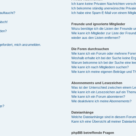
Ich kann keine Privaten Nachrichten versch
Ich bekomme ständig unerwünschte Private
auftaucht?
Ich habe eine Spam-E-Mail von einem Mitgli
alsch!
Freunde und ignorierte Mitglieder
Wozu benötige ich die Listen der Freunde un
rden?
Wie kann ich Mitglieder zur Liste der Freund
wieder aus den Listen entfernen?
fgefordert, mich anzumelden.
Die Foren durchsuchen
Wie kann ich ein Forum oder mehrere For
Weshalb erhalte ich bei der Suche keine Er
Warum bekomme ich bei der Suche eine lee
Wie kann ich nach Mitgliedern suchen?
Wie kann ich meine eigenen Beiträge und T
Abonnements und Lesezeichen
Was ist der Unterschied zwischen einem L
Wie kann ich ein Lesezeichen auf ein Them
Wie kann ich ein Forum abonnieren?
Wie deaktiviere ich meine Abonnements?
gs?
Dateianhänge
Welche Dateianhänge sind in diesem Forum
Kann ich eine Übersicht all meiner Dateian
phpBB betreffende Fragen