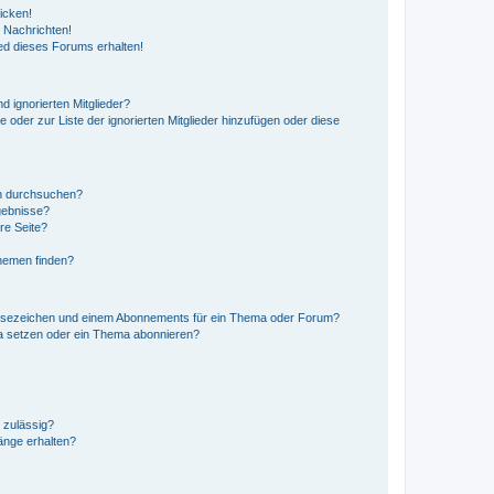
icken!
 Nachrichten!
ed dieses Forums erhalten!
d ignorierten Mitglieder?
e oder zur Liste der ignorierten Mitglieder hinzufügen oder diese
en durchsuchen?
gebnisse?
re Seite?
hemen finden?
esezeichen und einem Abonnements für ein Thema oder Forum?
a setzen oder ein Thema abonnieren?
 zulässig?
hänge erhalten?