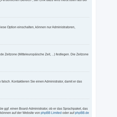
„Persönlichen Bereich“; der Link dazu wird meist oben auf der
iese Option einschalten, können nur Administratoren,
e Zeitzone (Mitteleuropäische Zeit, ...) festlegen. Die Zeitzone
h falsch. Kontaktieren Sie einen Administrator, damit er das
Sie ggf. einen Board-Administrator, ob er das Sprachpaket, das
zu können auf der Website von
phpBB Limited
oder auf
phpBB.de