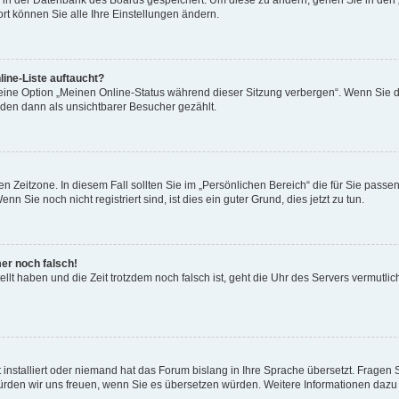
en in der Datenbank des Boards gespeichert. Um diese zu ändern, gehen Sie in den 
rt können Sie alle Ihre Einstellungen ändern.
ine-Liste auftaucht?
 eine Option „Meinen Online-Status während dieser Sitzung verbergen“. Wenn Sie d
rden dann als unsichtbarer Besucher gezählt.
n Zeitzone. In diesem Fall sollten Sie im „Persönlichen Bereich“ die für Sie passend
 Sie noch nicht registriert sind, ist dies ein guter Grund, dies jetzt zu tun.
mer noch falsch!
ellt haben und die Zeit trotzdem noch falsch ist, geht die Uhr des Servers vermutlic
 installiert oder niemand hat das Forum bislang in Ihre Sprache übersetzt. Fragen 
t, würden wir uns freuen, wenn Sie es übersetzen würden. Weitere Informationen da