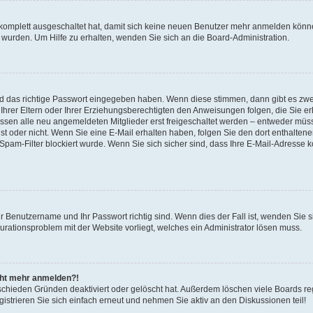
 komplett ausgeschaltet hat, damit sich keine neuen Benutzer mehr anmelden könne
 wurden. Um Hilfe zu erhalten, wenden Sie sich an die Board-Administration.
nd das richtige Passwort eingegeben haben. Wenn diese stimmen, dann gibt es zw
Ihrer Eltern oder Ihrer Erziehungsberechtigten den Anweisungen folgen, die Sie erh
üssen alle neu angemeldeten Mitglieder erst freigeschaltet werden – entweder müsse
 ist oder nicht. Wenn Sie eine E-Mail erhalten haben, folgen Sie den dort enthalte
pam-Filter blockiert wurde. Wenn Sie sich sicher sind, dass Ihre E-Mail-Adresse 
hr Benutzername und Ihr Passwort richtig sind. Wenn dies der Fall ist, wenden Sie
gurationsproblem mit der Website vorliegt, welches ein Administrator lösen muss.
icht mehr anmelden?!
schieden Gründen deaktiviert oder gelöscht hat. Außerdem löschen viele Boards reg
strieren Sie sich einfach erneut und nehmen Sie aktiv an den Diskussionen teil!