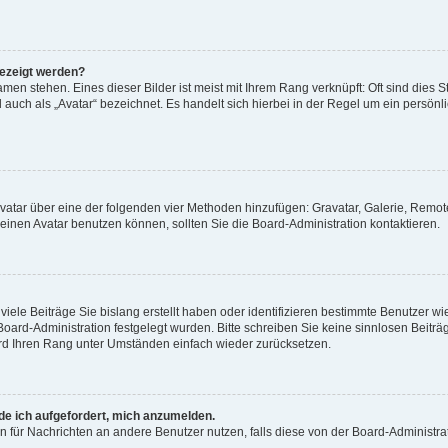
gezeigt werden?
men stehen. Eines dieser Bilder ist meist mit Ihrem Rang verknüpft: Oft sind dies S
auch als „Avatar“ bezeichnet. Es handelt sich hierbei in der Regel um ein persönl
 Avatar über eine der folgenden vier Methoden hinzufügen: Gravatar, Galerie, Rem
inen Avatar benutzen können, sollten Sie die Board-Administration kontaktieren.
iele Beiträge Sie bislang erstellt haben oder identifizieren bestimmte Benutzer
 Board-Administration festgelegt wurden. Bitte schreiben Sie keine sinnlosen Beit
wird Ihren Rang unter Umständen einfach wieder zurücksetzen.
rde ich aufgefordert, mich anzumelden.
ion für Nachrichten an andere Benutzer nutzen, falls diese von der Board-Administ