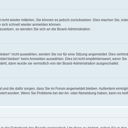
rt nicht wieder mitteilen, Sie können es jedoch zurücksetzen. Dies machen Sie, in
e sich schnell wieder anmelden können.
ckzusetzen, so wenden Sie sich an die Board-Administration.
ben“ nicht auswählen, werden Sie nur für eine Sitzung angemeldet. Dies verhinde
et bleiben“ beim Anmelden auswählen. Dies ist nicht empfehlenswert, wenn Sie s
steht, dann wurde sie vermutlich von der Board-Administration ausgeschaltet.
 hat und die dafür sorgen, dass Sie im Forum angemeldet bleiben. Außerdem ermögl
ktiviert wurden. Wenn Sie Probleme bei der An- oder Abmeldung haben, kann es hel