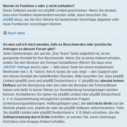
Warum ist Funktion x oder y nicht enthalten?
Diese Software wurde von phpBB Limited geschrieben. Wenn Sie denken,
dass eine Funktion implementiert werden sollte, dann besuchen Sie
phpBB Ideas
, wo Sie Ihre Stimme für bestehende Vorschläge abgeben oder
neue Funktionen vorschlagen können.
Nach oben
An wen soll ich mich wenden, falls es Beschwerden oder juristische
Anfragen zu diesem Forum gibt?
Jeder Administrator, der auf der „Das Team“-Seite aufgeführt ist, ist ein
geeigneter Kontakt für Ihre Beschwerde. Wenn Sie so keine Antwort erhalten,
sollten Sie den Besitzer der Domain kontaktieren (führen Sie dazu eine
„WHOIS“-Abfrage
durch) oder — falls diese Seite bei einem kostenlosen
Webhoster wie z. B. Yahoo!, free.fr, funpic.de usw. liegt — den Support oder
den Abuse-Kontakt des betreffenden Dienstes. Bitte beachten Sie, dass phpBB
Limited (phpBB.com) und phpBB Deutschland e. V. (phpBB.de)
absolut keinen
Einfluss
auf die Benutzung oder den oder die Benutzer der Forensoftware
haben und dafür in keiner Weise zur Verantwortung herangezogen werden
können. Kontaktieren Sie daher nie phpBB Limited oder phpBB Deutschland
e. V. in Zusammenhang mit jeglichen juristischen Fragen
(Unterlassungserklärungen, Haftungsfragen usw.), die
sich nicht direkt
auf die
Website phpbb.com, phpbb.de oder die phpBB-Software selbst beziehen. Falls
Sie phpBB Limited oder phpBB Deutschland e. V. E-Mails schreiben, die die
Softwarenutzung durch Dritte
betreffen, so werden Sie, wenn überhaupt,
höchstens eine knappe Antwort erhalten.