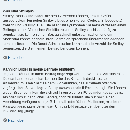
Was sind Smileys?
Smileys sind kleine Bilder, die benutzt werden können, um ein Gefühl
auszudrücken. Für jeden Smiley gibt es einen kurzen Code, z. B. bedeutet :)
fröhlich und :( traurig. Die Liste aller Smileys können Sie beim Verfassen eines
Beitrags sehen. Versuchen Sie bitte trotzdem, Smileys nicht zu häufig zu
benutzen, sie können einen Beitrag schnell unlesbar machen und ein
Moderator könnte deshalb Ihren Beitrag entsprechend überarbeiten oder gar
komplett löschen. Die Board-Administration kann auch die Anzahl der Smileys
begrenzen, die Sie in einem Beitrag benutzen können.
Nach oben
Kann ich Bilder in meine Beiträge einfügen?
Ja, Bilder können in Ihrem Beitrag angezeigt werden. Wenn die Administration
Dateianhänge erlaubt hat, können Sie das Bild auch direkt hochladen.
Ansonsten müssen Sie zu einem Bild verlinken, das auf einem öffentlich
zugänglichen Server liegt, z. B. http://www.domain.tld/mein-bild.gif. Sie können
weder Bilder verlinken, die sich auf Ihrem eigenen PC befinden (außer es ist
ein öffentlich zugänglicher Server), noch zu Bildern, die nur nach einer
Anmeldung verfügbar sind, z. B. Hotmail- oder Yahoo-Mailboxen, mit einem
Passwort geschützte Seiten usw. Um das Bild anzuzeigen, benutze den
BBCode-Tag „[img]“.
Nach oben