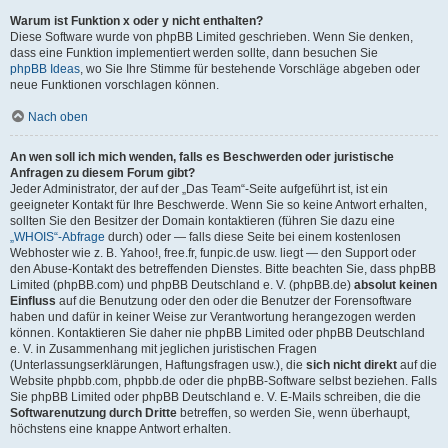
Warum ist Funktion x oder y nicht enthalten?
Diese Software wurde von phpBB Limited geschrieben. Wenn Sie denken,
dass eine Funktion implementiert werden sollte, dann besuchen Sie
phpBB Ideas
, wo Sie Ihre Stimme für bestehende Vorschläge abgeben oder
neue Funktionen vorschlagen können.
Nach oben
An wen soll ich mich wenden, falls es Beschwerden oder juristische
Anfragen zu diesem Forum gibt?
Jeder Administrator, der auf der „Das Team“-Seite aufgeführt ist, ist ein
geeigneter Kontakt für Ihre Beschwerde. Wenn Sie so keine Antwort erhalten,
sollten Sie den Besitzer der Domain kontaktieren (führen Sie dazu eine
„WHOIS“-Abfrage
durch) oder — falls diese Seite bei einem kostenlosen
Webhoster wie z. B. Yahoo!, free.fr, funpic.de usw. liegt — den Support oder
den Abuse-Kontakt des betreffenden Dienstes. Bitte beachten Sie, dass phpBB
Limited (phpBB.com) und phpBB Deutschland e. V. (phpBB.de)
absolut keinen
Einfluss
auf die Benutzung oder den oder die Benutzer der Forensoftware
haben und dafür in keiner Weise zur Verantwortung herangezogen werden
können. Kontaktieren Sie daher nie phpBB Limited oder phpBB Deutschland
e. V. in Zusammenhang mit jeglichen juristischen Fragen
(Unterlassungserklärungen, Haftungsfragen usw.), die
sich nicht direkt
auf die
Website phpbb.com, phpbb.de oder die phpBB-Software selbst beziehen. Falls
Sie phpBB Limited oder phpBB Deutschland e. V. E-Mails schreiben, die die
Softwarenutzung durch Dritte
betreffen, so werden Sie, wenn überhaupt,
höchstens eine knappe Antwort erhalten.