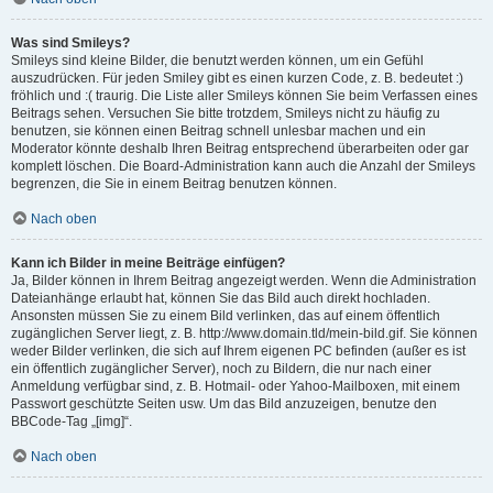
Was sind Smileys?
Smileys sind kleine Bilder, die benutzt werden können, um ein Gefühl
auszudrücken. Für jeden Smiley gibt es einen kurzen Code, z. B. bedeutet :)
fröhlich und :( traurig. Die Liste aller Smileys können Sie beim Verfassen eines
Beitrags sehen. Versuchen Sie bitte trotzdem, Smileys nicht zu häufig zu
benutzen, sie können einen Beitrag schnell unlesbar machen und ein
Moderator könnte deshalb Ihren Beitrag entsprechend überarbeiten oder gar
komplett löschen. Die Board-Administration kann auch die Anzahl der Smileys
begrenzen, die Sie in einem Beitrag benutzen können.
Nach oben
Kann ich Bilder in meine Beiträge einfügen?
Ja, Bilder können in Ihrem Beitrag angezeigt werden. Wenn die Administration
Dateianhänge erlaubt hat, können Sie das Bild auch direkt hochladen.
Ansonsten müssen Sie zu einem Bild verlinken, das auf einem öffentlich
zugänglichen Server liegt, z. B. http://www.domain.tld/mein-bild.gif. Sie können
weder Bilder verlinken, die sich auf Ihrem eigenen PC befinden (außer es ist
ein öffentlich zugänglicher Server), noch zu Bildern, die nur nach einer
Anmeldung verfügbar sind, z. B. Hotmail- oder Yahoo-Mailboxen, mit einem
Passwort geschützte Seiten usw. Um das Bild anzuzeigen, benutze den
BBCode-Tag „[img]“.
Nach oben