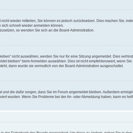
rt nicht wieder mitteilen, Sie können es jedoch zurücksetzen. Dies machen Sie, in
e sich schnell wieder anmelden können.
ckzusetzen, so wenden Sie sich an die Board-Administration.
ben“ nicht auswählen, werden Sie nur für eine Sitzung angemeldet. Dies verhinde
et bleiben“ beim Anmelden auswählen. Dies ist nicht empfehlenswert, wenn Sie s
steht, dann wurde sie vermutlich von der Board-Administration ausgeschaltet.
 hat und die dafür sorgen, dass Sie im Forum angemeldet bleiben. Außerdem ermögl
ktiviert wurden. Wenn Sie Probleme bei der An- oder Abmeldung haben, kann es hel