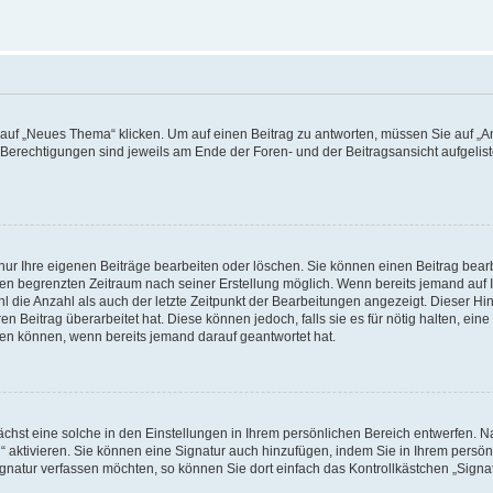
f „Neues Thema“ klicken. Um auf einen Beitrag zu antworten, müssen Sie auf „Ant
e Berechtigungen sind jeweils am Ende der Foren- und der Beitragsansicht aufgeliste
nur Ihre eigenen Beiträge bearbeiten oder löschen. Sie können einen Beitrag bear
nen begrenzten Zeitraum nach seiner Erstellung möglich. Wenn bereits jemand auf Ih
 die Anzahl als auch der letzte Zeitpunkt der Bearbeitungen angezeigt. Dieser Hi
 Beitrag überarbeitet hat. Diese können jedoch, falls sie es für nötig halten, eine 
hen können, wenn bereits jemand darauf geantwortet hat.
hst eine solche in den Einstellungen in Ihrem persönlichen Bereich entwerfen. Na
 aktivieren. Sie können eine Signatur auch hinzufügen, indem Sie in Ihrem persö
gnatur verfassen möchten, so können Sie dort einfach das Kontrollkästchen „Signa