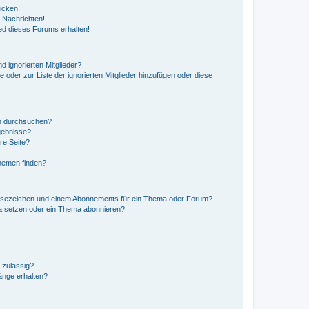
icken!
 Nachrichten!
ed dieses Forums erhalten!
d ignorierten Mitglieder?
e oder zur Liste der ignorierten Mitglieder hinzufügen oder diese
en durchsuchen?
gebnisse?
re Seite?
hemen finden?
esezeichen und einem Abonnements für ein Thema oder Forum?
a setzen oder ein Thema abonnieren?
 zulässig?
hänge erhalten?