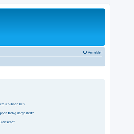
Anmelden
ete ich ihnen bei?
en farbig dargestellt?
tartseite?