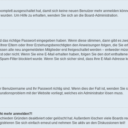
 komplett ausgeschaltet hat, damit sich keine neuen Benutzer mehr anmelden könne
 wurden. Um Hilfe zu erhalten, wenden Sie sich an die Board-Administration.
nd das richtige Passwort eingegeben haben. Wenn diese stimmen, dann gibt es zw
Ihrer Eltern oder Ihrer Erziehungsberechtigten den Anweisungen folgen, die Sie erh
üssen alle neu angemeldeten Mitglieder erst freigeschaltet werden – entweder müsse
 ist oder nicht. Wenn Sie eine E-Mail erhalten haben, folgen Sie den dort enthalte
pam-Filter blockiert wurde. Wenn Sie sich sicher sind, dass Ihre E-Mail-Adresse 
hr Benutzername und Ihr Passwort richtig sind. Wenn dies der Fall ist, wenden Sie
gurationsproblem mit der Website vorliegt, welches ein Administrator lösen muss.
icht mehr anmelden?!
schieden Gründen deaktiviert oder gelöscht hat. Außerdem löschen viele Boards reg
strieren Sie sich einfach erneut und nehmen Sie aktiv an den Diskussionen teil!