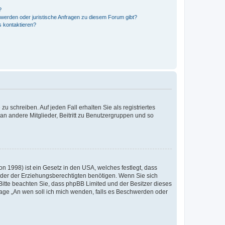
?
hwerden oder juristische Anfragen zu diesem Forum gibt?
s kontaktieren?
u schreiben. Auf jeden Fall erhalten Sie als registriertes
 an andere Mitglieder, Beitritt zu Benutzergruppen und so
n 1998) ist ein Gesetz in den USA, welches festlegt, dass
der der Erziehungsberechtigten benötigen. Wenn Sie sich
e. Bitte beachten Sie, dass phpBB Limited und der Besitzer dieses
Frage „An wen soll ich mich wenden, falls es Beschwerden oder