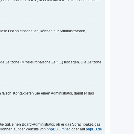
„Persönlichen Bereich“; der Link dazu wird meist oben auf der
iese Option einschalten, können nur Administratoren,
e Zeitzone (Mitteleuropäische Zeit, ...) festlegen. Die Zeitzone
h falsch. Kontaktieren Sie einen Administrator, damit er das
Sie ggf. einen Board-Administrator, ob er das Sprachpaket, das
zu können auf der Website von
phpBB Limited
oder auf
phpBB.de