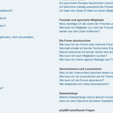
Ich kann keine Privaten Nachrichten versch
Ich bekomme ständig unerwünschte Private
auftaucht?
Ich habe eine Spam-E-Mail von einem Mitgli
alsch!
Freunde und ignorierte Mitglieder
Wozu benötige ich die Listen der Freunde un
rden?
Wie kann ich Mitglieder zur Liste der Freund
wieder aus den Listen entfernen?
fgefordert, mich anzumelden.
Die Foren durchsuchen
Wie kann ich ein Forum oder mehrere For
Weshalb erhalte ich bei der Suche keine Er
Warum bekomme ich bei der Suche eine lee
Wie kann ich nach Mitgliedern suchen?
Wie kann ich meine eigenen Beiträge und T
Abonnements und Lesezeichen
Was ist der Unterschied zwischen einem L
Wie kann ich ein Lesezeichen auf ein Them
Wie kann ich ein Forum abonnieren?
Wie deaktiviere ich meine Abonnements?
gs?
Dateianhänge
Welche Dateianhänge sind in diesem Forum
Kann ich eine Übersicht all meiner Dateian
phpBB betreffende Fragen