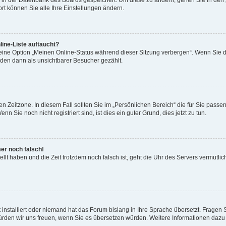
en in der Datenbank des Boards gespeichert. Um diese zu ändern, gehen Sie in den 
rt können Sie alle Ihre Einstellungen ändern.
ine-Liste auftaucht?
 eine Option „Meinen Online-Status während dieser Sitzung verbergen“. Wenn Sie d
rden dann als unsichtbarer Besucher gezählt.
n Zeitzone. In diesem Fall sollten Sie im „Persönlichen Bereich“ die für Sie passend
 Sie noch nicht registriert sind, ist dies ein guter Grund, dies jetzt zu tun.
mer noch falsch!
ellt haben und die Zeit trotzdem noch falsch ist, geht die Uhr des Servers vermutlic
 installiert oder niemand hat das Forum bislang in Ihre Sprache übersetzt. Fragen 
t, würden wir uns freuen, wenn Sie es übersetzen würden. Weitere Informationen da