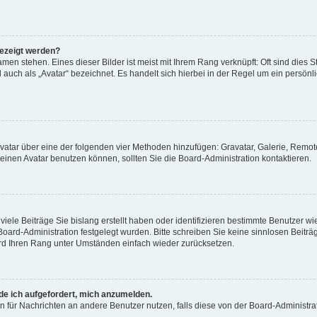
gezeigt werden?
men stehen. Eines dieser Bilder ist meist mit Ihrem Rang verknüpft: Oft sind dies S
auch als „Avatar“ bezeichnet. Es handelt sich hierbei in der Regel um ein persönl
 Avatar über eine der folgenden vier Methoden hinzufügen: Gravatar, Galerie, Rem
inen Avatar benutzen können, sollten Sie die Board-Administration kontaktieren.
iele Beiträge Sie bislang erstellt haben oder identifizieren bestimmte Benutzer
 Board-Administration festgelegt wurden. Bitte schreiben Sie keine sinnlosen Beit
wird Ihren Rang unter Umständen einfach wieder zurücksetzen.
rde ich aufgefordert, mich anzumelden.
ion für Nachrichten an andere Benutzer nutzen, falls diese von der Board-Administ