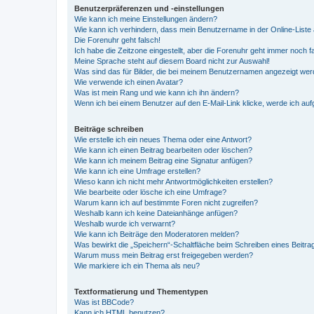
Benutzerpräferenzen und -einstellungen
Wie kann ich meine Einstellungen ändern?
Wie kann ich verhindern, dass mein Benutzername in der Online-Liste 
Die Forenuhr geht falsch!
Ich habe die Zeitzone eingestellt, aber die Forenuhr geht immer noch f
Meine Sprache steht auf diesem Board nicht zur Auswahl!
Was sind das für Bilder, die bei meinem Benutzernamen angezeigt we
Wie verwende ich einen Avatar?
Was ist mein Rang und wie kann ich ihn ändern?
Wenn ich bei einem Benutzer auf den E-Mail-Link klicke, werde ich au
Beiträge schreiben
Wie erstelle ich ein neues Thema oder eine Antwort?
Wie kann ich einen Beitrag bearbeiten oder löschen?
Wie kann ich meinem Beitrag eine Signatur anfügen?
Wie kann ich eine Umfrage erstellen?
Wieso kann ich nicht mehr Antwortmöglichkeiten erstellen?
Wie bearbeite oder lösche ich eine Umfrage?
Warum kann ich auf bestimmte Foren nicht zugreifen?
Weshalb kann ich keine Dateianhänge anfügen?
Weshalb wurde ich verwarnt?
Wie kann ich Beiträge den Moderatoren melden?
Was bewirkt die „Speichern“-Schaltfläche beim Schreiben eines Beitra
Warum muss mein Beitrag erst freigegeben werden?
Wie markiere ich ein Thema als neu?
Textformatierung und Thementypen
Was ist BBCode?
Kann ich HTML benutzen?