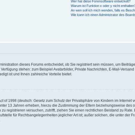
Wer hat diese Forensoftware entwickelt?
Warum ist Funktion x oder y nicht enthalten
An wen soll ich mich wenden, falls es Besc
Wie kann ich einen Administrator des Board
nistration dieses Forums entscheidet, ob Sie registriert sein müssen, um Beiträge z
ur Verfügung stehen: zum Beispiel Avatarbilder, Private Nachrichten, E-Mail-Versand
igt ist und Ihnen zahlreiche Vorteile bietet.
t of 1998 (deutsch: Gesetz zum Schutz der Privatsphäre von Kindern im Internet vo
unter 13 Jahren erheben, hierzu die Zustimmung der Eltern beziehungsweise des o
h zu registrieren versuchen, zutrifft, ziehen Sie einen rechtlichen Beistand zu Rat
stelle für Rechtsangelegenheiten jeglicher Art ist; außer solchen, die unter der 
.