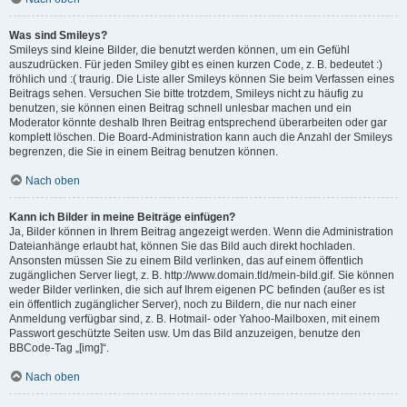
Was sind Smileys?
Smileys sind kleine Bilder, die benutzt werden können, um ein Gefühl
auszudrücken. Für jeden Smiley gibt es einen kurzen Code, z. B. bedeutet :)
fröhlich und :( traurig. Die Liste aller Smileys können Sie beim Verfassen eines
Beitrags sehen. Versuchen Sie bitte trotzdem, Smileys nicht zu häufig zu
benutzen, sie können einen Beitrag schnell unlesbar machen und ein
Moderator könnte deshalb Ihren Beitrag entsprechend überarbeiten oder gar
komplett löschen. Die Board-Administration kann auch die Anzahl der Smileys
begrenzen, die Sie in einem Beitrag benutzen können.
Nach oben
Kann ich Bilder in meine Beiträge einfügen?
Ja, Bilder können in Ihrem Beitrag angezeigt werden. Wenn die Administration
Dateianhänge erlaubt hat, können Sie das Bild auch direkt hochladen.
Ansonsten müssen Sie zu einem Bild verlinken, das auf einem öffentlich
zugänglichen Server liegt, z. B. http://www.domain.tld/mein-bild.gif. Sie können
weder Bilder verlinken, die sich auf Ihrem eigenen PC befinden (außer es ist
ein öffentlich zugänglicher Server), noch zu Bildern, die nur nach einer
Anmeldung verfügbar sind, z. B. Hotmail- oder Yahoo-Mailboxen, mit einem
Passwort geschützte Seiten usw. Um das Bild anzuzeigen, benutze den
BBCode-Tag „[img]“.
Nach oben