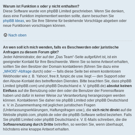
Warum ist Funktion x oder y nicht enthalten?
Diese Software wurde von phpBB Limited geschrieben. Wenn Sie denken,
dass eine Funktion implementiert werden sollte, dann besuchen Sie
phpBB Ideas
, wo Sie Ihre Stimme für bestehende Vorschläge abgeben oder
neue Funktionen vorschlagen können.
Nach oben
An wen soll ich mich wenden, falls es Beschwerden oder juristische
Anfragen zu diesem Forum gibt?
Jeder Administrator, der auf der „Das Team“-Seite aufgeführt ist, ist ein
geeigneter Kontakt für Ihre Beschwerde. Wenn Sie so keine Antwort erhalten,
sollten Sie den Besitzer der Domain kontaktieren (führen Sie dazu eine
„WHOIS“-Abfrage
durch) oder — falls diese Seite bei einem kostenlosen
Webhoster wie z. B. Yahoo!, free.fr, funpic.de usw. liegt — den Support oder
den Abuse-Kontakt des betreffenden Dienstes. Bitte beachten Sie, dass phpBB
Limited (phpBB.com) und phpBB Deutschland e. V. (phpBB.de)
absolut keinen
Einfluss
auf die Benutzung oder den oder die Benutzer der Forensoftware
haben und dafür in keiner Weise zur Verantwortung herangezogen werden
können. Kontaktieren Sie daher nie phpBB Limited oder phpBB Deutschland
e. V. in Zusammenhang mit jeglichen juristischen Fragen
(Unterlassungserklärungen, Haftungsfragen usw.), die
sich nicht direkt
auf die
Website phpbb.com, phpbb.de oder die phpBB-Software selbst beziehen. Falls
Sie phpBB Limited oder phpBB Deutschland e. V. E-Mails schreiben, die die
Softwarenutzung durch Dritte
betreffen, so werden Sie, wenn überhaupt,
höchstens eine knappe Antwort erhalten.