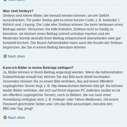
Was sind Smileys?
Smileys sind kleine Bilder, die benutzt werden können, um ein Gefühl
auszudrücken. Für jeden Smiley gibt es einen kurzen Code, z. B. bedeutet :)
fröhlich und :( traurig. Die Liste aller Smileys können Sie beim Verfassen eines
Beitrags sehen. Versuchen Sie bitte trotzdem, Smileys nicht zu häufig zu
benutzen, sie können einen Beitrag schnell unlesbar machen und ein
Moderator könnte deshalb Ihren Beitrag entsprechend überarbeiten oder gar
komplett löschen. Die Board-Administration kann auch die Anzahl der Smileys
begrenzen, die Sie in einem Beitrag benutzen können.
Nach oben
Kann ich Bilder in meine Beiträge einfügen?
Ja, Bilder können in Ihrem Beitrag angezeigt werden. Wenn die Administration
Dateianhänge erlaubt hat, können Sie das Bild auch direkt hochladen.
Ansonsten müssen Sie zu einem Bild verlinken, das auf einem öffentlich
zugänglichen Server liegt, z. B. http://www.domain.tld/mein-bild.gif. Sie können
weder Bilder verlinken, die sich auf Ihrem eigenen PC befinden (außer es ist
ein öffentlich zugänglicher Server), noch zu Bildern, die nur nach einer
Anmeldung verfügbar sind, z. B. Hotmail- oder Yahoo-Mailboxen, mit einem
Passwort geschützte Seiten usw. Um das Bild anzuzeigen, benutze den
BBCode-Tag „[img]“.
Nach oben