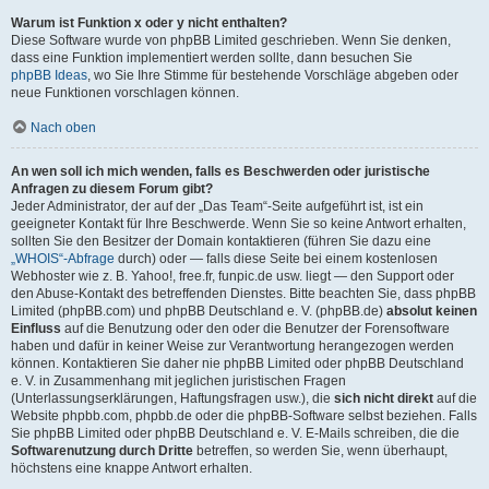
Warum ist Funktion x oder y nicht enthalten?
Diese Software wurde von phpBB Limited geschrieben. Wenn Sie denken,
dass eine Funktion implementiert werden sollte, dann besuchen Sie
phpBB Ideas
, wo Sie Ihre Stimme für bestehende Vorschläge abgeben oder
neue Funktionen vorschlagen können.
Nach oben
An wen soll ich mich wenden, falls es Beschwerden oder juristische
Anfragen zu diesem Forum gibt?
Jeder Administrator, der auf der „Das Team“-Seite aufgeführt ist, ist ein
geeigneter Kontakt für Ihre Beschwerde. Wenn Sie so keine Antwort erhalten,
sollten Sie den Besitzer der Domain kontaktieren (führen Sie dazu eine
„WHOIS“-Abfrage
durch) oder — falls diese Seite bei einem kostenlosen
Webhoster wie z. B. Yahoo!, free.fr, funpic.de usw. liegt — den Support oder
den Abuse-Kontakt des betreffenden Dienstes. Bitte beachten Sie, dass phpBB
Limited (phpBB.com) und phpBB Deutschland e. V. (phpBB.de)
absolut keinen
Einfluss
auf die Benutzung oder den oder die Benutzer der Forensoftware
haben und dafür in keiner Weise zur Verantwortung herangezogen werden
können. Kontaktieren Sie daher nie phpBB Limited oder phpBB Deutschland
e. V. in Zusammenhang mit jeglichen juristischen Fragen
(Unterlassungserklärungen, Haftungsfragen usw.), die
sich nicht direkt
auf die
Website phpbb.com, phpbb.de oder die phpBB-Software selbst beziehen. Falls
Sie phpBB Limited oder phpBB Deutschland e. V. E-Mails schreiben, die die
Softwarenutzung durch Dritte
betreffen, so werden Sie, wenn überhaupt,
höchstens eine knappe Antwort erhalten.