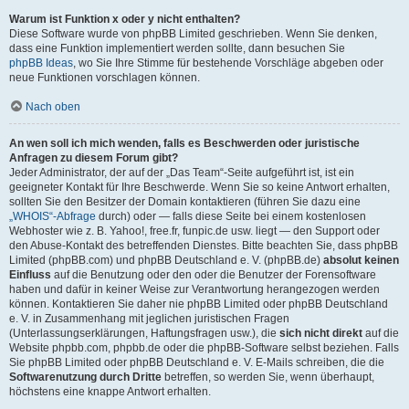
Warum ist Funktion x oder y nicht enthalten?
Diese Software wurde von phpBB Limited geschrieben. Wenn Sie denken,
dass eine Funktion implementiert werden sollte, dann besuchen Sie
phpBB Ideas
, wo Sie Ihre Stimme für bestehende Vorschläge abgeben oder
neue Funktionen vorschlagen können.
Nach oben
An wen soll ich mich wenden, falls es Beschwerden oder juristische
Anfragen zu diesem Forum gibt?
Jeder Administrator, der auf der „Das Team“-Seite aufgeführt ist, ist ein
geeigneter Kontakt für Ihre Beschwerde. Wenn Sie so keine Antwort erhalten,
sollten Sie den Besitzer der Domain kontaktieren (führen Sie dazu eine
„WHOIS“-Abfrage
durch) oder — falls diese Seite bei einem kostenlosen
Webhoster wie z. B. Yahoo!, free.fr, funpic.de usw. liegt — den Support oder
den Abuse-Kontakt des betreffenden Dienstes. Bitte beachten Sie, dass phpBB
Limited (phpBB.com) und phpBB Deutschland e. V. (phpBB.de)
absolut keinen
Einfluss
auf die Benutzung oder den oder die Benutzer der Forensoftware
haben und dafür in keiner Weise zur Verantwortung herangezogen werden
können. Kontaktieren Sie daher nie phpBB Limited oder phpBB Deutschland
e. V. in Zusammenhang mit jeglichen juristischen Fragen
(Unterlassungserklärungen, Haftungsfragen usw.), die
sich nicht direkt
auf die
Website phpbb.com, phpbb.de oder die phpBB-Software selbst beziehen. Falls
Sie phpBB Limited oder phpBB Deutschland e. V. E-Mails schreiben, die die
Softwarenutzung durch Dritte
betreffen, so werden Sie, wenn überhaupt,
höchstens eine knappe Antwort erhalten.