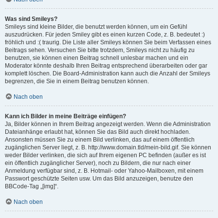
Was sind Smileys?
Smileys sind kleine Bilder, die benutzt werden können, um ein Gefühl
auszudrücken. Für jeden Smiley gibt es einen kurzen Code, z. B. bedeutet :)
fröhlich und :( traurig. Die Liste aller Smileys können Sie beim Verfassen eines
Beitrags sehen. Versuchen Sie bitte trotzdem, Smileys nicht zu häufig zu
benutzen, sie können einen Beitrag schnell unlesbar machen und ein
Moderator könnte deshalb Ihren Beitrag entsprechend überarbeiten oder gar
komplett löschen. Die Board-Administration kann auch die Anzahl der Smileys
begrenzen, die Sie in einem Beitrag benutzen können.
Nach oben
Kann ich Bilder in meine Beiträge einfügen?
Ja, Bilder können in Ihrem Beitrag angezeigt werden. Wenn die Administration
Dateianhänge erlaubt hat, können Sie das Bild auch direkt hochladen.
Ansonsten müssen Sie zu einem Bild verlinken, das auf einem öffentlich
zugänglichen Server liegt, z. B. http://www.domain.tld/mein-bild.gif. Sie können
weder Bilder verlinken, die sich auf Ihrem eigenen PC befinden (außer es ist
ein öffentlich zugänglicher Server), noch zu Bildern, die nur nach einer
Anmeldung verfügbar sind, z. B. Hotmail- oder Yahoo-Mailboxen, mit einem
Passwort geschützte Seiten usw. Um das Bild anzuzeigen, benutze den
BBCode-Tag „[img]“.
Nach oben