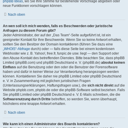
phpBB Ideas
, wo Sie Ihre Stimme für bestehende Vorschläge abgeben oder
neue Funktionen vorschlagen können.
Nach oben
An wen soll ich mich wenden, falls es Beschwerden oder juristische
Anfragen zu diesem Forum gibt?
Jeder Administrator, der auf der „Das Team“-Seite aufgeführt ist, ist ein
geeigneter Kontakt für Ihre Beschwerde. Wenn Sie so keine Antwort erhalten,
sollten Sie den Besitzer der Domain kontaktieren (führen Sie dazu eine
„WHOIS“-Abfrage
durch) oder — falls diese Seite bei einem kostenlosen
Webhoster wie z. B. Yahoo!, free.fr, funpic.de usw. liegt — den Support oder
den Abuse-Kontakt des betreffenden Dienstes. Bitte beachten Sie, dass phpBB
Limited (phpBB.com) und phpBB Deutschland e. V. (phpBB.de)
absolut keinen
Einfluss
auf die Benutzung oder den oder die Benutzer der Forensoftware
haben und dafür in keiner Weise zur Verantwortung herangezogen werden
können. Kontaktieren Sie daher nie phpBB Limited oder phpBB Deutschland
e. V. in Zusammenhang mit jeglichen juristischen Fragen
(Unterlassungserklärungen, Haftungsfragen usw.), die
sich nicht direkt
auf die
Website phpbb.com, phpbb.de oder die phpBB-Software selbst beziehen. Falls
Sie phpBB Limited oder phpBB Deutschland e. V. E-Mails schreiben, die die
Softwarenutzung durch Dritte
betreffen, so werden Sie, wenn überhaupt,
höchstens eine knappe Antwort erhalten.
Nach oben
Wie kann ich einen Administrator des Boards kontaktieren?