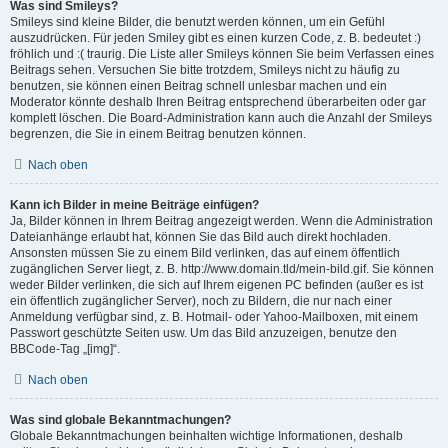
Was sind Smileys?
Smileys sind kleine Bilder, die benutzt werden können, um ein Gefühl
auszudrücken. Für jeden Smiley gibt es einen kurzen Code, z. B. bedeutet :)
fröhlich und :( traurig. Die Liste aller Smileys können Sie beim Verfassen eines
Beitrags sehen. Versuchen Sie bitte trotzdem, Smileys nicht zu häufig zu
benutzen, sie können einen Beitrag schnell unlesbar machen und ein
Moderator könnte deshalb Ihren Beitrag entsprechend überarbeiten oder gar
komplett löschen. Die Board-Administration kann auch die Anzahl der Smileys
begrenzen, die Sie in einem Beitrag benutzen können.
Nach oben
Kann ich Bilder in meine Beiträge einfügen?
Ja, Bilder können in Ihrem Beitrag angezeigt werden. Wenn die Administration
Dateianhänge erlaubt hat, können Sie das Bild auch direkt hochladen.
Ansonsten müssen Sie zu einem Bild verlinken, das auf einem öffentlich
zugänglichen Server liegt, z. B. http://www.domain.tld/mein-bild.gif. Sie können
weder Bilder verlinken, die sich auf Ihrem eigenen PC befinden (außer es ist
ein öffentlich zugänglicher Server), noch zu Bildern, die nur nach einer
Anmeldung verfügbar sind, z. B. Hotmail- oder Yahoo-Mailboxen, mit einem
Passwort geschützte Seiten usw. Um das Bild anzuzeigen, benutze den
BBCode-Tag „[img]“.
Nach oben
Was sind globale Bekanntmachungen?
Globale Bekanntmachungen beinhalten wichtige Informationen, deshalb