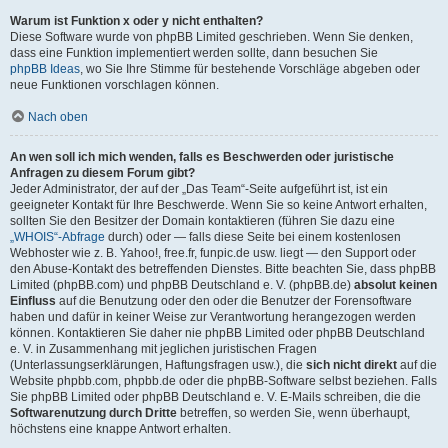
Warum ist Funktion x oder y nicht enthalten?
Diese Software wurde von phpBB Limited geschrieben. Wenn Sie denken,
dass eine Funktion implementiert werden sollte, dann besuchen Sie
phpBB Ideas
, wo Sie Ihre Stimme für bestehende Vorschläge abgeben oder
neue Funktionen vorschlagen können.
Nach oben
An wen soll ich mich wenden, falls es Beschwerden oder juristische
Anfragen zu diesem Forum gibt?
Jeder Administrator, der auf der „Das Team“-Seite aufgeführt ist, ist ein
geeigneter Kontakt für Ihre Beschwerde. Wenn Sie so keine Antwort erhalten,
sollten Sie den Besitzer der Domain kontaktieren (führen Sie dazu eine
„WHOIS“-Abfrage
durch) oder — falls diese Seite bei einem kostenlosen
Webhoster wie z. B. Yahoo!, free.fr, funpic.de usw. liegt — den Support oder
den Abuse-Kontakt des betreffenden Dienstes. Bitte beachten Sie, dass phpBB
Limited (phpBB.com) und phpBB Deutschland e. V. (phpBB.de)
absolut keinen
Einfluss
auf die Benutzung oder den oder die Benutzer der Forensoftware
haben und dafür in keiner Weise zur Verantwortung herangezogen werden
können. Kontaktieren Sie daher nie phpBB Limited oder phpBB Deutschland
e. V. in Zusammenhang mit jeglichen juristischen Fragen
(Unterlassungserklärungen, Haftungsfragen usw.), die
sich nicht direkt
auf die
Website phpbb.com, phpbb.de oder die phpBB-Software selbst beziehen. Falls
Sie phpBB Limited oder phpBB Deutschland e. V. E-Mails schreiben, die die
Softwarenutzung durch Dritte
betreffen, so werden Sie, wenn überhaupt,
höchstens eine knappe Antwort erhalten.