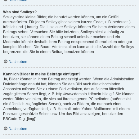
Was sind Smileys?
Smileys sind kleine Bilder, die benutzt werden können, um ein Gefühl
auszudrücken. Für jeden Smiley gibt es einen kurzen Code, z. B. bedeutet :)
fröhlich und :( traurig. Die Liste aller Smileys können Sie beim Verfassen eines
Beitrags sehen. Versuchen Sie bitte trotzdem, Smileys nicht zu häufig zu
benutzen, sie können einen Beitrag schnell unlesbar machen und ein
Moderator könnte deshalb Ihren Beitrag entsprechend überarbeiten oder gar
komplett löschen. Die Board-Administration kann auch die Anzahl der Smileys
begrenzen, die Sie in einem Beitrag benutzen können.
Nach oben
Kann ich Bilder in meine Beiträge einfügen?
Ja, Bilder können in Ihrem Beitrag angezeigt werden. Wenn die Administration
Dateianhänge erlaubt hat, können Sie das Bild auch direkt hochladen.
Ansonsten müssen Sie zu einem Bild verlinken, das auf einem öffentlich
zugänglichen Server liegt, z. B. http://www.domain.tld/mein-bild.gif. Sie können
weder Bilder verlinken, die sich auf Ihrem eigenen PC befinden (außer es ist
ein öffentlich zugänglicher Server), noch zu Bildern, die nur nach einer
Anmeldung verfügbar sind, z. B. Hotmail- oder Yahoo-Mailboxen, mit einem
Passwort geschützte Seiten usw. Um das Bild anzuzeigen, benutze den
BBCode-Tag „[img]“.
Nach oben