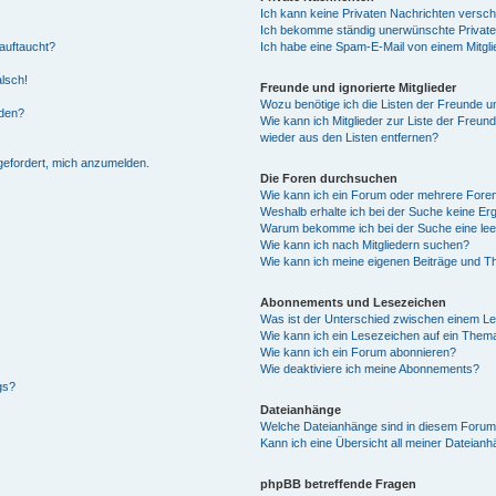
Ich kann keine Privaten Nachrichten versch
Ich bekomme ständig unerwünschte Private
auftaucht?
Ich habe eine Spam-E-Mail von einem Mitgli
alsch!
Freunde und ignorierte Mitglieder
Wozu benötige ich die Listen der Freunde un
rden?
Wie kann ich Mitglieder zur Liste der Freund
wieder aus den Listen entfernen?
fgefordert, mich anzumelden.
Die Foren durchsuchen
Wie kann ich ein Forum oder mehrere For
Weshalb erhalte ich bei der Suche keine Er
Warum bekomme ich bei der Suche eine lee
Wie kann ich nach Mitgliedern suchen?
Wie kann ich meine eigenen Beiträge und T
Abonnements und Lesezeichen
Was ist der Unterschied zwischen einem L
Wie kann ich ein Lesezeichen auf ein Them
Wie kann ich ein Forum abonnieren?
Wie deaktiviere ich meine Abonnements?
gs?
Dateianhänge
Welche Dateianhänge sind in diesem Forum
Kann ich eine Übersicht all meiner Dateian
phpBB betreffende Fragen