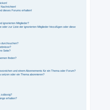
icken!
 Nachrichten!
ed dieses Forums erhalten!
d ignorierten Mitglieder?
e oder zur Liste der ignorierten Mitglieder hinzufügen oder diese
en durchsuchen?
gebnisse?
re Seite?
hemen finden?
esezeichen und einem Abonnements für ein Thema oder Forum?
a setzen oder ein Thema abonnieren?
 zulässig?
hänge erhalten?