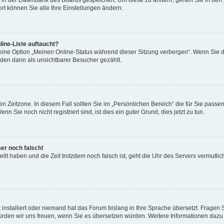
en in der Datenbank des Boards gespeichert. Um diese zu ändern, gehen Sie in den 
rt können Sie alle Ihre Einstellungen ändern.
ine-Liste auftaucht?
 eine Option „Meinen Online-Status während dieser Sitzung verbergen“. Wenn Sie d
rden dann als unsichtbarer Besucher gezählt.
n Zeitzone. In diesem Fall sollten Sie im „Persönlichen Bereich“ die für Sie passend
 Sie noch nicht registriert sind, ist dies ein guter Grund, dies jetzt zu tun.
mer noch falsch!
ellt haben und die Zeit trotzdem noch falsch ist, geht die Uhr des Servers vermutlic
 installiert oder niemand hat das Forum bislang in Ihre Sprache übersetzt. Fragen 
t, würden wir uns freuen, wenn Sie es übersetzen würden. Weitere Informationen da