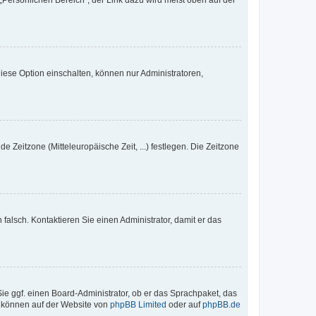
„Persönlichen Bereich“; der Link dazu wird meist oben auf der
iese Option einschalten, können nur Administratoren,
e Zeitzone (Mitteleuropäische Zeit, ...) festlegen. Die Zeitzone
h falsch. Kontaktieren Sie einen Administrator, damit er das
Sie ggf. einen Board-Administrator, ob er das Sprachpaket, das
zu können auf der Website von
phpBB Limited
oder auf
phpBB.de