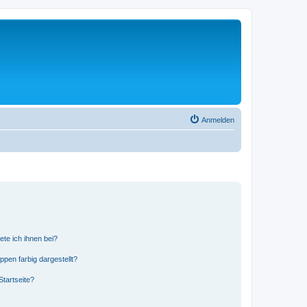
Anmelden
ete ich ihnen bei?
en farbig dargestellt?
tartseite?