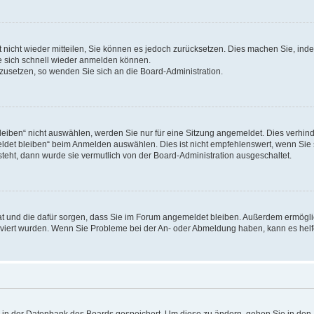
rt nicht wieder mitteilen, Sie können es jedoch zurücksetzen. Dies machen Sie, in
e sich schnell wieder anmelden können.
ckzusetzen, so wenden Sie sich an die Board-Administration.
ben“ nicht auswählen, werden Sie nur für eine Sitzung angemeldet. Dies verhinde
et bleiben“ beim Anmelden auswählen. Dies ist nicht empfehlenswert, wenn Sie s
steht, dann wurde sie vermutlich von der Board-Administration ausgeschaltet.
 hat und die dafür sorgen, dass Sie im Forum angemeldet bleiben. Außerdem ermögl
ktiviert wurden. Wenn Sie Probleme bei der An- oder Abmeldung haben, kann es hel