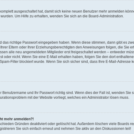
 komplett ausgeschaltet hat, damit sich keine neuen Benutzer mehr anmelden könne
 wurden. Um Hilfe zu erhalten, wenden Sie sich an die Board-Administration.
nd das richtige Passwort eingegeben haben. Wenn diese stimmen, dann gibt es zw
Ihrer Eltern oder Ihrer Erziehungsberechtigten den Anweisungen folgen, die Sie erh
üssen alle neu angemeldeten Mitglieder erst freigeschaltet werden – entweder müsse
 ist oder nicht. Wenn Sie eine E-Mail erhalten haben, folgen Sie den dort enthalte
pam-Filter blockiert wurde. Wenn Sie sich sicher sind, dass Ihre E-Mail-Adresse 
hr Benutzername und Ihr Passwort richtig sind. Wenn dies der Fall ist, wenden Sie
gurationsproblem mit der Website vorliegt, welches ein Administrator lösen muss.
icht mehr anmelden?!
schieden Gründen deaktiviert oder gelöscht hat. Außerdem löschen viele Boards reg
strieren Sie sich einfach erneut und nehmen Sie aktiv an den Diskussionen teil!