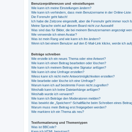
Benutzerpräferenzen und -einstellungen
Wie kann ich meine Einstellungen ändern?
Wie kann ich verhindern, dass mein Benutzername in der Online-Liste 
Die Forenuhr geht falsch!
Ich habe die Zeitzone eingestellt, aber die Forenuhr geht immer noch f
Meine Sprache steht auf diesem Board nicht zur Auswahl!
Was sind das für Bilder, die bei meinem Benutzernamen angezeigt we
Wie verwende ich einen Avatar?
Was ist mein Rang und wie kann ich ihn ändern?
Wenn ich bei einem Benutzer auf den E-Mail-Link klicke, werde ich au
Beiträge schreiben
Wie erstelle ich ein neues Thema oder eine Antwort?
Wie kann ich einen Beitrag bearbeiten oder löschen?
Wie kann ich meinem Beitrag eine Signatur anfügen?
Wie kann ich eine Umfrage erstellen?
Wieso kann ich nicht mehr Antwortmöglichkeiten erstellen?
Wie bearbeite oder lösche ich eine Umfrage?
Warum kann ich auf bestimmte Foren nicht zugreifen?
Weshalb kann ich keine Dateianhänge anfügen?
Weshalb wurde ich verwarnt?
Wie kann ich Beiträge den Moderatoren melden?
Was bewirkt die „Speichern“-Schaltfläche beim Schreiben eines Beitra
Warum muss mein Beitrag erst freigegeben werden?
Wie markiere ich ein Thema als neu?
Textformatierung und Thementypen
Was ist BBCode?
Kann ich HTML benutzen?