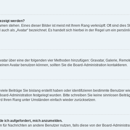
gezeigt werden?
men stehen. Eines dieser Bilder ist meist mit Ihrem Rang verknüpft: Oft sind dies S
auch als „Avatar“ bezeichnet. Es handelt sich hierbei in der Regel um ein persönl
 Avatar über eine der folgenden vier Methoden hinzufügen: Gravatar, Galerie, Rem
inen Avatar benutzen können, sollten Sie die Board-Administration kontaktieren.
iele Beiträge Sie bislang erstellt haben oder identifizieren bestimmte Benutzer
 Board-Administration festgelegt wurden. Bitte schreiben Sie keine sinnlosen Beit
wird Ihren Rang unter Umständen einfach wieder zurücksetzen.
rde ich aufgefordert, mich anzumelden.
ion für Nachrichten an andere Benutzer nutzen, falls diese von der Board-Administ