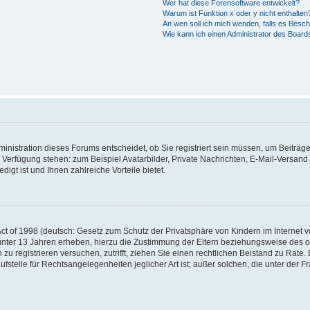
Wer hat diese Forensoftware entwickelt?
Warum ist Funktion x oder y nicht enthalten
An wen soll ich mich wenden, falls es Besc
Wie kann ich einen Administrator des Board
nistration dieses Forums entscheidet, ob Sie registriert sein müssen, um Beiträge z
ur Verfügung stehen: zum Beispiel Avatarbilder, Private Nachrichten, E-Mail-Versand
igt ist und Ihnen zahlreiche Vorteile bietet.
t of 1998 (deutsch: Gesetz zum Schutz der Privatsphäre von Kindern im Internet vo
unter 13 Jahren erheben, hierzu die Zustimmung der Eltern beziehungsweise des o
h zu registrieren versuchen, zutrifft, ziehen Sie einen rechtlichen Beistand zu Rat
stelle für Rechtsangelegenheiten jeglicher Art ist; außer solchen, die unter der 
.