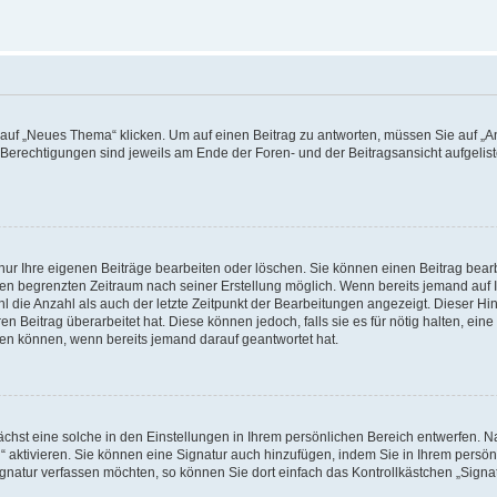
f „Neues Thema“ klicken. Um auf einen Beitrag zu antworten, müssen Sie auf „Ant
e Berechtigungen sind jeweils am Ende der Foren- und der Beitragsansicht aufgeliste
nur Ihre eigenen Beiträge bearbeiten oder löschen. Sie können einen Beitrag bear
nen begrenzten Zeitraum nach seiner Erstellung möglich. Wenn bereits jemand auf Ih
 die Anzahl als auch der letzte Zeitpunkt der Bearbeitungen angezeigt. Dieser Hi
 Beitrag überarbeitet hat. Diese können jedoch, falls sie es für nötig halten, eine 
hen können, wenn bereits jemand darauf geantwortet hat.
hst eine solche in den Einstellungen in Ihrem persönlichen Bereich entwerfen. Na
 aktivieren. Sie können eine Signatur auch hinzufügen, indem Sie in Ihrem persö
gnatur verfassen möchten, so können Sie dort einfach das Kontrollkästchen „Signa