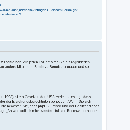
?
hwerden oder juristische Anfragen zu diesem Forum gibt?
s kontaktieren?
u schreiben. Auf jeden Fall erhalten Sie als registriertes
 an andere Mitglieder, Beitritt zu Benutzergruppen und so
n 1998) ist ein Gesetz in den USA, welches festlegt, dass
der der Erziehungsberechtigten benötigen. Wenn Sie sich
e. Bitte beachten Sie, dass phpBB Limited und der Besitzer dieses
Frage „An wen soll ich mich wenden, falls es Beschwerden oder