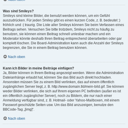
Was sind Smileys?
Smileys sind kleine Bilder, die benutzt werden können, um ein Gefühl
auszudrücken. Für jeden Smiley gibt es einen kurzen Code, z. B. bedeutet :)
fröhlich und :( traurig. Die Liste aller Smileys können Sie beim Verfassen eines
Beitrags sehen. Versuchen Sie bitte trotzdem, Smileys nicht zu häufig zu
benutzen, sie können einen Beitrag schnell unlesbar machen und ein
Moderator könnte deshalb Ihren Beitrag entsprechend überarbeiten oder gar
komplett löschen. Die Board-Administration kann auch die Anzahl der Smileys
begrenzen, die Sie in einem Beitrag benutzen können.
Nach oben
Kann ich Bilder in meine Beiträge einfügen?
Ja, Bilder können in Ihrem Beitrag angezeigt werden. Wenn die Administration
Dateianhänge erlaubt hat, können Sie das Bild auch direkt hochladen.
Ansonsten müssen Sie zu einem Bild verlinken, das auf einem öffentlich
zugänglichen Server liegt, z. B. http://www.domain.tld/mein-bild.gif. Sie können
weder Bilder verlinken, die sich auf Ihrem eigenen PC befinden (außer es ist
ein öffentlich zugänglicher Server), noch zu Bildern, die nur nach einer
Anmeldung verfügbar sind, z. B. Hotmail- oder Yahoo-Mailboxen, mit einem
Passwort geschützte Seiten usw. Um das Bild anzuzeigen, benutze den
BBCode-Tag „[img]“.
Nach oben