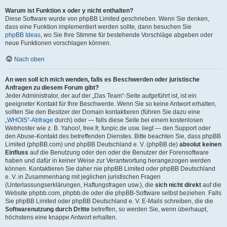
Warum ist Funktion x oder y nicht enthalten?
Diese Software wurde von phpBB Limited geschrieben. Wenn Sie denken,
dass eine Funktion implementiert werden sollte, dann besuchen Sie
phpBB Ideas
, wo Sie Ihre Stimme für bestehende Vorschläge abgeben oder
neue Funktionen vorschlagen können.
Nach oben
An wen soll ich mich wenden, falls es Beschwerden oder juristische
Anfragen zu diesem Forum gibt?
Jeder Administrator, der auf der „Das Team“-Seite aufgeführt ist, ist ein
geeigneter Kontakt für Ihre Beschwerde. Wenn Sie so keine Antwort erhalten,
sollten Sie den Besitzer der Domain kontaktieren (führen Sie dazu eine
„WHOIS“-Abfrage
durch) oder — falls diese Seite bei einem kostenlosen
Webhoster wie z. B. Yahoo!, free.fr, funpic.de usw. liegt — den Support oder
den Abuse-Kontakt des betreffenden Dienstes. Bitte beachten Sie, dass phpBB
Limited (phpBB.com) und phpBB Deutschland e. V. (phpBB.de)
absolut keinen
Einfluss
auf die Benutzung oder den oder die Benutzer der Forensoftware
haben und dafür in keiner Weise zur Verantwortung herangezogen werden
können. Kontaktieren Sie daher nie phpBB Limited oder phpBB Deutschland
e. V. in Zusammenhang mit jeglichen juristischen Fragen
(Unterlassungserklärungen, Haftungsfragen usw.), die
sich nicht direkt
auf die
Website phpbb.com, phpbb.de oder die phpBB-Software selbst beziehen. Falls
Sie phpBB Limited oder phpBB Deutschland e. V. E-Mails schreiben, die die
Softwarenutzung durch Dritte
betreffen, so werden Sie, wenn überhaupt,
höchstens eine knappe Antwort erhalten.