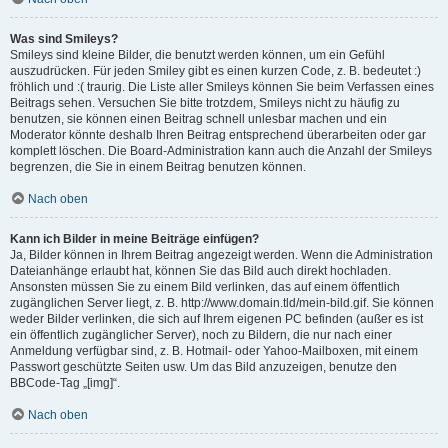
Was sind Smileys?
Smileys sind kleine Bilder, die benutzt werden können, um ein Gefühl
auszudrücken. Für jeden Smiley gibt es einen kurzen Code, z. B. bedeutet :)
fröhlich und :( traurig. Die Liste aller Smileys können Sie beim Verfassen eines
Beitrags sehen. Versuchen Sie bitte trotzdem, Smileys nicht zu häufig zu
benutzen, sie können einen Beitrag schnell unlesbar machen und ein
Moderator könnte deshalb Ihren Beitrag entsprechend überarbeiten oder gar
komplett löschen. Die Board-Administration kann auch die Anzahl der Smileys
begrenzen, die Sie in einem Beitrag benutzen können.
Nach oben
Kann ich Bilder in meine Beiträge einfügen?
Ja, Bilder können in Ihrem Beitrag angezeigt werden. Wenn die Administration
Dateianhänge erlaubt hat, können Sie das Bild auch direkt hochladen.
Ansonsten müssen Sie zu einem Bild verlinken, das auf einem öffentlich
zugänglichen Server liegt, z. B. http://www.domain.tld/mein-bild.gif. Sie können
weder Bilder verlinken, die sich auf Ihrem eigenen PC befinden (außer es ist
ein öffentlich zugänglicher Server), noch zu Bildern, die nur nach einer
Anmeldung verfügbar sind, z. B. Hotmail- oder Yahoo-Mailboxen, mit einem
Passwort geschützte Seiten usw. Um das Bild anzuzeigen, benutze den
BBCode-Tag „[img]“.
Nach oben