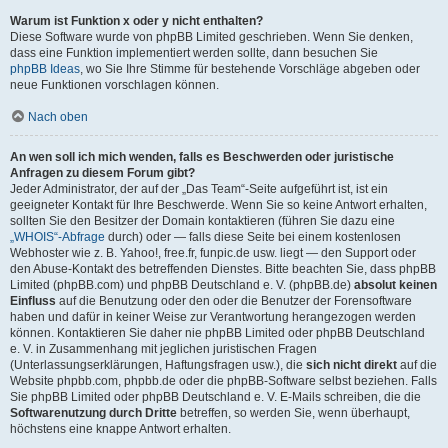
Warum ist Funktion x oder y nicht enthalten?
Diese Software wurde von phpBB Limited geschrieben. Wenn Sie denken,
dass eine Funktion implementiert werden sollte, dann besuchen Sie
phpBB Ideas
, wo Sie Ihre Stimme für bestehende Vorschläge abgeben oder
neue Funktionen vorschlagen können.
Nach oben
An wen soll ich mich wenden, falls es Beschwerden oder juristische
Anfragen zu diesem Forum gibt?
Jeder Administrator, der auf der „Das Team“-Seite aufgeführt ist, ist ein
geeigneter Kontakt für Ihre Beschwerde. Wenn Sie so keine Antwort erhalten,
sollten Sie den Besitzer der Domain kontaktieren (führen Sie dazu eine
„WHOIS“-Abfrage
durch) oder — falls diese Seite bei einem kostenlosen
Webhoster wie z. B. Yahoo!, free.fr, funpic.de usw. liegt — den Support oder
den Abuse-Kontakt des betreffenden Dienstes. Bitte beachten Sie, dass phpBB
Limited (phpBB.com) und phpBB Deutschland e. V. (phpBB.de)
absolut keinen
Einfluss
auf die Benutzung oder den oder die Benutzer der Forensoftware
haben und dafür in keiner Weise zur Verantwortung herangezogen werden
können. Kontaktieren Sie daher nie phpBB Limited oder phpBB Deutschland
e. V. in Zusammenhang mit jeglichen juristischen Fragen
(Unterlassungserklärungen, Haftungsfragen usw.), die
sich nicht direkt
auf die
Website phpbb.com, phpbb.de oder die phpBB-Software selbst beziehen. Falls
Sie phpBB Limited oder phpBB Deutschland e. V. E-Mails schreiben, die die
Softwarenutzung durch Dritte
betreffen, so werden Sie, wenn überhaupt,
höchstens eine knappe Antwort erhalten.