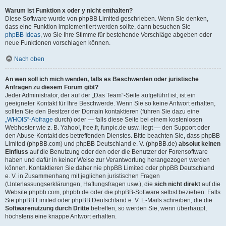
Warum ist Funktion x oder y nicht enthalten?
Diese Software wurde von phpBB Limited geschrieben. Wenn Sie denken,
dass eine Funktion implementiert werden sollte, dann besuchen Sie
phpBB Ideas
, wo Sie Ihre Stimme für bestehende Vorschläge abgeben oder
neue Funktionen vorschlagen können.
Nach oben
An wen soll ich mich wenden, falls es Beschwerden oder juristische
Anfragen zu diesem Forum gibt?
Jeder Administrator, der auf der „Das Team“-Seite aufgeführt ist, ist ein
geeigneter Kontakt für Ihre Beschwerde. Wenn Sie so keine Antwort erhalten,
sollten Sie den Besitzer der Domain kontaktieren (führen Sie dazu eine
„WHOIS“-Abfrage
durch) oder — falls diese Seite bei einem kostenlosen
Webhoster wie z. B. Yahoo!, free.fr, funpic.de usw. liegt — den Support oder
den Abuse-Kontakt des betreffenden Dienstes. Bitte beachten Sie, dass phpBB
Limited (phpBB.com) und phpBB Deutschland e. V. (phpBB.de)
absolut keinen
Einfluss
auf die Benutzung oder den oder die Benutzer der Forensoftware
haben und dafür in keiner Weise zur Verantwortung herangezogen werden
können. Kontaktieren Sie daher nie phpBB Limited oder phpBB Deutschland
e. V. in Zusammenhang mit jeglichen juristischen Fragen
(Unterlassungserklärungen, Haftungsfragen usw.), die
sich nicht direkt
auf die
Website phpbb.com, phpbb.de oder die phpBB-Software selbst beziehen. Falls
Sie phpBB Limited oder phpBB Deutschland e. V. E-Mails schreiben, die die
Softwarenutzung durch Dritte
betreffen, so werden Sie, wenn überhaupt,
höchstens eine knappe Antwort erhalten.