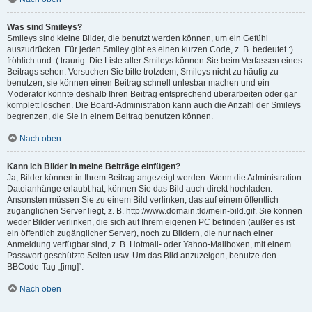
Was sind Smileys?
Smileys sind kleine Bilder, die benutzt werden können, um ein Gefühl
auszudrücken. Für jeden Smiley gibt es einen kurzen Code, z. B. bedeutet :)
fröhlich und :( traurig. Die Liste aller Smileys können Sie beim Verfassen eines
Beitrags sehen. Versuchen Sie bitte trotzdem, Smileys nicht zu häufig zu
benutzen, sie können einen Beitrag schnell unlesbar machen und ein
Moderator könnte deshalb Ihren Beitrag entsprechend überarbeiten oder gar
komplett löschen. Die Board-Administration kann auch die Anzahl der Smileys
begrenzen, die Sie in einem Beitrag benutzen können.
Nach oben
Kann ich Bilder in meine Beiträge einfügen?
Ja, Bilder können in Ihrem Beitrag angezeigt werden. Wenn die Administration
Dateianhänge erlaubt hat, können Sie das Bild auch direkt hochladen.
Ansonsten müssen Sie zu einem Bild verlinken, das auf einem öffentlich
zugänglichen Server liegt, z. B. http://www.domain.tld/mein-bild.gif. Sie können
weder Bilder verlinken, die sich auf Ihrem eigenen PC befinden (außer es ist
ein öffentlich zugänglicher Server), noch zu Bildern, die nur nach einer
Anmeldung verfügbar sind, z. B. Hotmail- oder Yahoo-Mailboxen, mit einem
Passwort geschützte Seiten usw. Um das Bild anzuzeigen, benutze den
BBCode-Tag „[img]“.
Nach oben