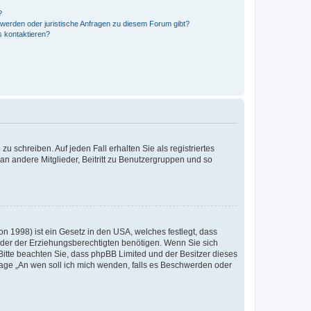
?
hwerden oder juristische Anfragen zu diesem Forum gibt?
s kontaktieren?
u schreiben. Auf jeden Fall erhalten Sie als registriertes
 an andere Mitglieder, Beitritt zu Benutzergruppen und so
n 1998) ist ein Gesetz in den USA, welches festlegt, dass
der der Erziehungsberechtigten benötigen. Wenn Sie sich
e. Bitte beachten Sie, dass phpBB Limited und der Besitzer dieses
Frage „An wen soll ich mich wenden, falls es Beschwerden oder