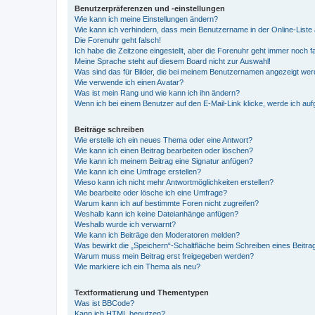
Benutzerpräferenzen und -einstellungen
Wie kann ich meine Einstellungen ändern?
Wie kann ich verhindern, dass mein Benutzername in der Online-Liste 
Die Forenuhr geht falsch!
Ich habe die Zeitzone eingestellt, aber die Forenuhr geht immer noch f
Meine Sprache steht auf diesem Board nicht zur Auswahl!
Was sind das für Bilder, die bei meinem Benutzernamen angezeigt we
Wie verwende ich einen Avatar?
Was ist mein Rang und wie kann ich ihn ändern?
Wenn ich bei einem Benutzer auf den E-Mail-Link klicke, werde ich au
Beiträge schreiben
Wie erstelle ich ein neues Thema oder eine Antwort?
Wie kann ich einen Beitrag bearbeiten oder löschen?
Wie kann ich meinem Beitrag eine Signatur anfügen?
Wie kann ich eine Umfrage erstellen?
Wieso kann ich nicht mehr Antwortmöglichkeiten erstellen?
Wie bearbeite oder lösche ich eine Umfrage?
Warum kann ich auf bestimmte Foren nicht zugreifen?
Weshalb kann ich keine Dateianhänge anfügen?
Weshalb wurde ich verwarnt?
Wie kann ich Beiträge den Moderatoren melden?
Was bewirkt die „Speichern“-Schaltfläche beim Schreiben eines Beitra
Warum muss mein Beitrag erst freigegeben werden?
Wie markiere ich ein Thema als neu?
Textformatierung und Thementypen
Was ist BBCode?
Kann ich HTML benutzen?