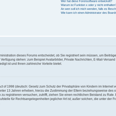
Wer hat diese Forensoftware entwickelt?
Warum ist Funktion x oder y nicht enthalten
An wen soll ich mich wenden, falls es Besc
Wie kann ich einen Administrator des Board
nistration dieses Forums entscheidet, ob Sie registriert sein müssen, um Beiträge z
ur Verfügung stehen: zum Beispiel Avatarbilder, Private Nachrichten, E-Mail-Versand
igt ist und Ihnen zahlreiche Vorteile bietet.
t of 1998 (deutsch: Gesetz zum Schutz der Privatsphäre von Kindern im Internet vo
unter 13 Jahren erheben, hierzu die Zustimmung der Eltern beziehungsweise des o
h zu registrieren versuchen, zutrifft, ziehen Sie einen rechtlichen Beistand zu Rat
stelle für Rechtsangelegenheiten jeglicher Art ist; außer solchen, die unter der 
.