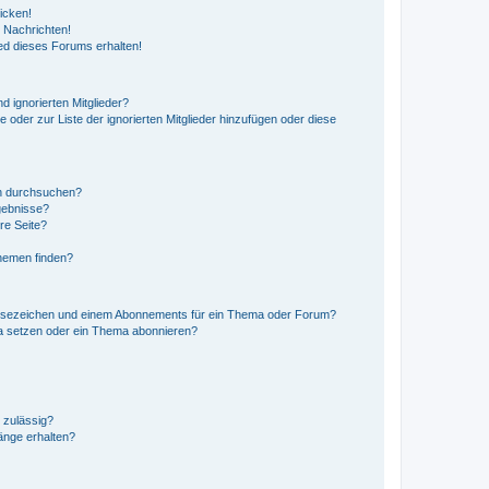
icken!
 Nachrichten!
ed dieses Forums erhalten!
d ignorierten Mitglieder?
e oder zur Liste der ignorierten Mitglieder hinzufügen oder diese
en durchsuchen?
gebnisse?
re Seite?
hemen finden?
esezeichen und einem Abonnements für ein Thema oder Forum?
a setzen oder ein Thema abonnieren?
 zulässig?
hänge erhalten?