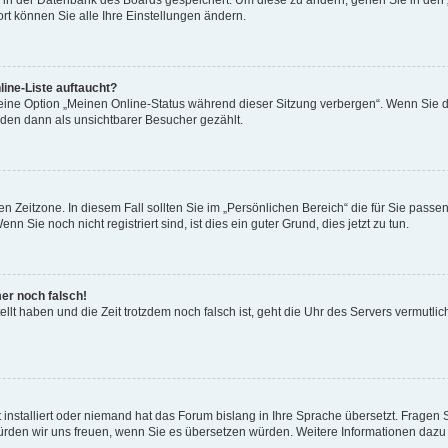
en in der Datenbank des Boards gespeichert. Um diese zu ändern, gehen Sie in den 
rt können Sie alle Ihre Einstellungen ändern.
ine-Liste auftaucht?
 eine Option „Meinen Online-Status während dieser Sitzung verbergen“. Wenn Sie d
rden dann als unsichtbarer Besucher gezählt.
n Zeitzone. In diesem Fall sollten Sie im „Persönlichen Bereich“ die für Sie passend
 Sie noch nicht registriert sind, ist dies ein guter Grund, dies jetzt zu tun.
mer noch falsch!
ellt haben und die Zeit trotzdem noch falsch ist, geht die Uhr des Servers vermutlic
 installiert oder niemand hat das Forum bislang in Ihre Sprache übersetzt. Fragen 
t, würden wir uns freuen, wenn Sie es übersetzen würden. Weitere Informationen da