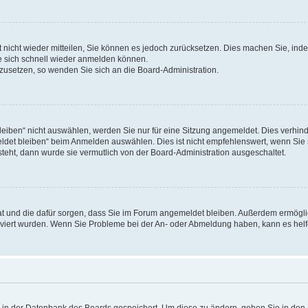
rt nicht wieder mitteilen, Sie können es jedoch zurücksetzen. Dies machen Sie, in
e sich schnell wieder anmelden können.
ckzusetzen, so wenden Sie sich an die Board-Administration.
ben“ nicht auswählen, werden Sie nur für eine Sitzung angemeldet. Dies verhinde
et bleiben“ beim Anmelden auswählen. Dies ist nicht empfehlenswert, wenn Sie s
steht, dann wurde sie vermutlich von der Board-Administration ausgeschaltet.
 hat und die dafür sorgen, dass Sie im Forum angemeldet bleiben. Außerdem ermögl
ktiviert wurden. Wenn Sie Probleme bei der An- oder Abmeldung haben, kann es hel