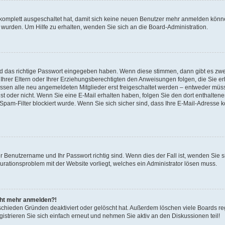
 komplett ausgeschaltet hat, damit sich keine neuen Benutzer mehr anmelden könne
 wurden. Um Hilfe zu erhalten, wenden Sie sich an die Board-Administration.
nd das richtige Passwort eingegeben haben. Wenn diese stimmen, dann gibt es zw
Ihrer Eltern oder Ihrer Erziehungsberechtigten den Anweisungen folgen, die Sie erh
üssen alle neu angemeldeten Mitglieder erst freigeschaltet werden – entweder müsse
 ist oder nicht. Wenn Sie eine E-Mail erhalten haben, folgen Sie den dort enthalte
pam-Filter blockiert wurde. Wenn Sie sich sicher sind, dass Ihre E-Mail-Adresse 
hr Benutzername und Ihr Passwort richtig sind. Wenn dies der Fall ist, wenden Sie
gurationsproblem mit der Website vorliegt, welches ein Administrator lösen muss.
icht mehr anmelden?!
schieden Gründen deaktiviert oder gelöscht hat. Außerdem löschen viele Boards reg
strieren Sie sich einfach erneut und nehmen Sie aktiv an den Diskussionen teil!