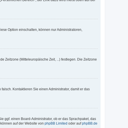
„Persönlichen Bereich“; der Link dazu wird meist oben auf der
iese Option einschalten, können nur Administratoren,
e Zeitzone (Mitteleuropäische Zeit, ...) festlegen. Die Zeitzone
h falsch. Kontaktieren Sie einen Administrator, damit er das
Sie ggf. einen Board-Administrator, ob er das Sprachpaket, das
zu können auf der Website von
phpBB Limited
oder auf
phpBB.de