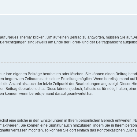
f „Neues Thema“ klicken. Um auf einen Beitrag zu antworten, müssen Sie auf „Ant
e Berechtigungen sind jeweils am Ende der Foren- und der Beitragsansicht aufgeliste
nur Ihre eigenen Beiträge bearbeiten oder löschen. Sie können einen Beitrag bear
nen begrenzten Zeitraum nach seiner Erstellung möglich. Wenn bereits jemand auf Ih
 die Anzahl als auch der letzte Zeitpunkt der Bearbeitungen angezeigt. Dieser Hi
 Beitrag überarbeitet hat. Diese können jedoch, falls sie es für nötig halten, eine 
hen können, wenn bereits jemand darauf geantwortet hat.
hst eine solche in den Einstellungen in Ihrem persönlichen Bereich entwerfen. Na
 aktivieren. Sie können eine Signatur auch hinzufügen, indem Sie in Ihrem persö
gnatur verfassen möchten, so können Sie dort einfach das Kontrollkästchen „Signa