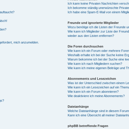
Ich kann keine Privaten Nachrichten versch
Ich bekomme ständig unerwünschte Private
auftaucht?
Ich habe eine Spam-E-Mail von einem Mitgli
alsch!
Freunde und ignorierte Mitglieder
Wozu benötige ich die Listen der Freunde un
rden?
Wie kann ich Mitglieder zur Liste der Freund
wieder aus den Listen entfernen?
fgefordert, mich anzumelden.
Die Foren durchsuchen
Wie kann ich ein Forum oder mehrere For
Weshalb erhalte ich bei der Suche keine Er
Warum bekomme ich bei der Suche eine lee
Wie kann ich nach Mitgliedern suchen?
Wie kann ich meine eigenen Beiträge und T
Abonnements und Lesezeichen
Was ist der Unterschied zwischen einem L
Wie kann ich ein Lesezeichen auf ein Them
Wie kann ich ein Forum abonnieren?
Wie deaktiviere ich meine Abonnements?
gs?
Dateianhänge
Welche Dateianhänge sind in diesem Forum
Kann ich eine Übersicht all meiner Dateian
phpBB betreffende Fragen