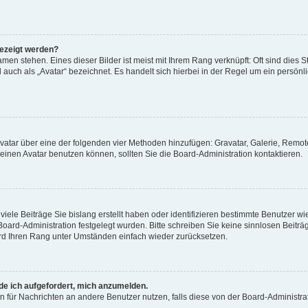
gezeigt werden?
men stehen. Eines dieser Bilder ist meist mit Ihrem Rang verknüpft: Oft sind dies S
auch als „Avatar“ bezeichnet. Es handelt sich hierbei in der Regel um ein persönl
 Avatar über eine der folgenden vier Methoden hinzufügen: Gravatar, Galerie, Rem
inen Avatar benutzen können, sollten Sie die Board-Administration kontaktieren.
iele Beiträge Sie bislang erstellt haben oder identifizieren bestimmte Benutzer
 Board-Administration festgelegt wurden. Bitte schreiben Sie keine sinnlosen Beit
wird Ihren Rang unter Umständen einfach wieder zurücksetzen.
rde ich aufgefordert, mich anzumelden.
ion für Nachrichten an andere Benutzer nutzen, falls diese von der Board-Administ