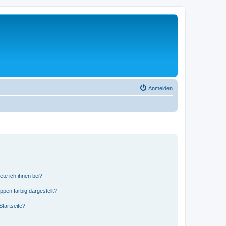
Anmelden
ete ich ihnen bei?
en farbig dargestellt?
tartseite?