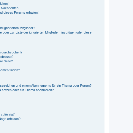
icken!
 Nachrichten!
ed dieses Forums erhalten!
d ignorierten Mitglieder?
e oder zur Liste der ignorierten Mitglieder hinzufügen oder diese
en durchsuchen?
gebnisse?
re Seite?
hemen finden?
esezeichen und einem Abonnements für ein Thema oder Forum?
a setzen oder ein Thema abonnieren?
 zulässig?
hänge erhalten?