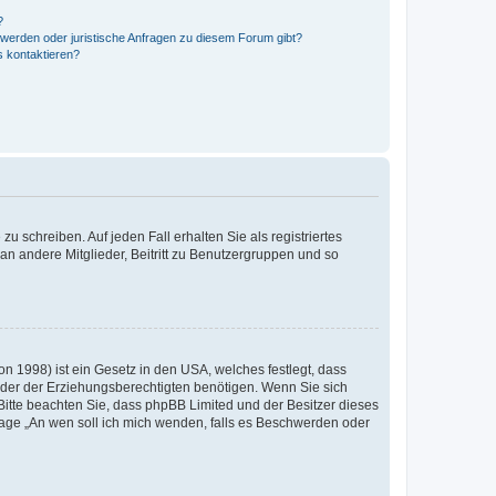
?
hwerden oder juristische Anfragen zu diesem Forum gibt?
s kontaktieren?
u schreiben. Auf jeden Fall erhalten Sie als registriertes
 an andere Mitglieder, Beitritt zu Benutzergruppen und so
n 1998) ist ein Gesetz in den USA, welches festlegt, dass
der der Erziehungsberechtigten benötigen. Wenn Sie sich
e. Bitte beachten Sie, dass phpBB Limited und der Besitzer dieses
Frage „An wen soll ich mich wenden, falls es Beschwerden oder