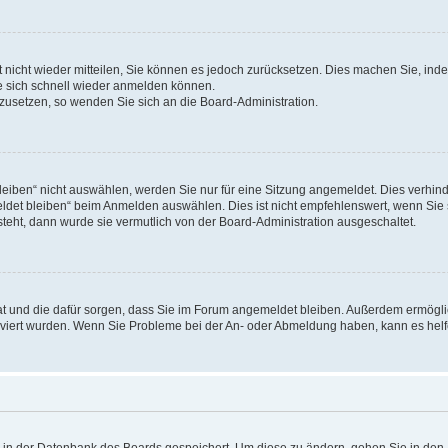
rt nicht wieder mitteilen, Sie können es jedoch zurücksetzen. Dies machen Sie, in
e sich schnell wieder anmelden können.
ckzusetzen, so wenden Sie sich an die Board-Administration.
ben“ nicht auswählen, werden Sie nur für eine Sitzung angemeldet. Dies verhinde
et bleiben“ beim Anmelden auswählen. Dies ist nicht empfehlenswert, wenn Sie s
steht, dann wurde sie vermutlich von der Board-Administration ausgeschaltet.
 hat und die dafür sorgen, dass Sie im Forum angemeldet bleiben. Außerdem ermögl
ktiviert wurden. Wenn Sie Probleme bei der An- oder Abmeldung haben, kann es hel