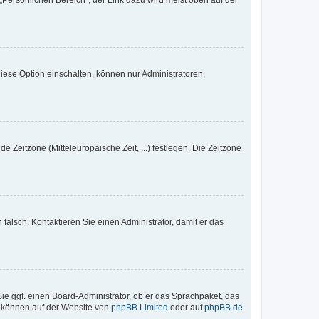
„Persönlichen Bereich“; der Link dazu wird meist oben auf der
iese Option einschalten, können nur Administratoren,
e Zeitzone (Mitteleuropäische Zeit, ...) festlegen. Die Zeitzone
h falsch. Kontaktieren Sie einen Administrator, damit er das
Sie ggf. einen Board-Administrator, ob er das Sprachpaket, das
zu können auf der Website von
phpBB Limited
oder auf
phpBB.de