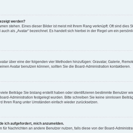
gezeigt werden?
men stehen. Eines dieser Bilder ist meist mit Ihrem Rang verknüpft: Oft sind dies S
auch als „Avatar“ bezeichnet. Es handelt sich hierbei in der Regel um ein persönl
 Avatar über eine der folgenden vier Methoden hinzufügen: Gravatar, Galerie, Rem
inen Avatar benutzen können, sollten Sie die Board-Administration kontaktieren.
iele Beiträge Sie bislang erstellt haben oder identifizieren bestimmte Benutzer
 Board-Administration festgelegt wurden. Bitte schreiben Sie keine sinnlosen Beit
wird Ihren Rang unter Umständen einfach wieder zurücksetzen.
rde ich aufgefordert, mich anzumelden.
ion für Nachrichten an andere Benutzer nutzen, falls diese von der Board-Administ