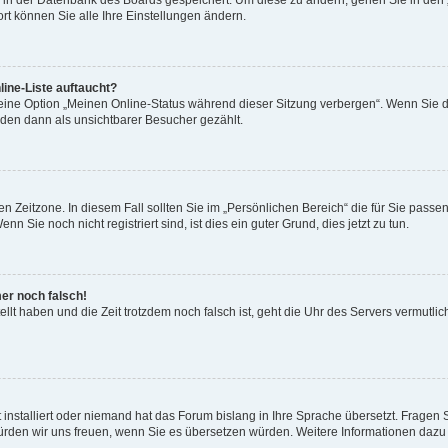
en in der Datenbank des Boards gespeichert. Um diese zu ändern, gehen Sie in den 
rt können Sie alle Ihre Einstellungen ändern.
ine-Liste auftaucht?
 eine Option „Meinen Online-Status während dieser Sitzung verbergen“. Wenn Sie d
rden dann als unsichtbarer Besucher gezählt.
n Zeitzone. In diesem Fall sollten Sie im „Persönlichen Bereich“ die für Sie passend
 Sie noch nicht registriert sind, ist dies ein guter Grund, dies jetzt zu tun.
mer noch falsch!
ellt haben und die Zeit trotzdem noch falsch ist, geht die Uhr des Servers vermutlic
 installiert oder niemand hat das Forum bislang in Ihre Sprache übersetzt. Fragen 
t, würden wir uns freuen, wenn Sie es übersetzen würden. Weitere Informationen da