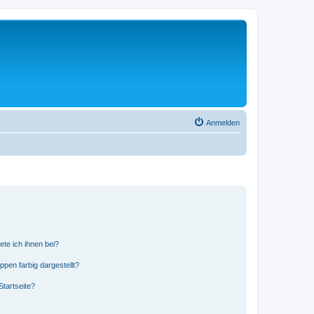
Anmelden
ete ich ihnen bei?
en farbig dargestellt?
tartseite?