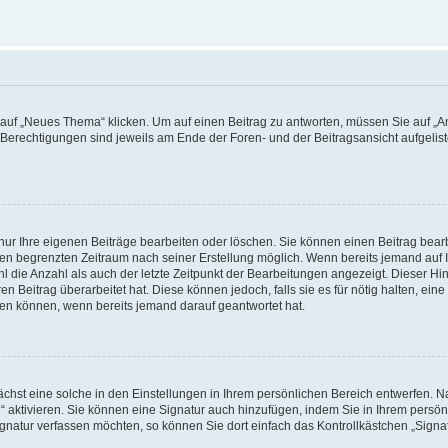
f „Neues Thema“ klicken. Um auf einen Beitrag zu antworten, müssen Sie auf „Ant
e Berechtigungen sind jeweils am Ende der Foren- und der Beitragsansicht aufgeliste
nur Ihre eigenen Beiträge bearbeiten oder löschen. Sie können einen Beitrag bear
nen begrenzten Zeitraum nach seiner Erstellung möglich. Wenn bereits jemand auf Ih
 die Anzahl als auch der letzte Zeitpunkt der Bearbeitungen angezeigt. Dieser Hi
 Beitrag überarbeitet hat. Diese können jedoch, falls sie es für nötig halten, eine 
hen können, wenn bereits jemand darauf geantwortet hat.
hst eine solche in den Einstellungen in Ihrem persönlichen Bereich entwerfen. Na
 aktivieren. Sie können eine Signatur auch hinzufügen, indem Sie in Ihrem persö
gnatur verfassen möchten, so können Sie dort einfach das Kontrollkästchen „Signa