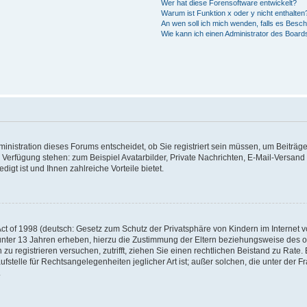
Wer hat diese Forensoftware entwickelt?
Warum ist Funktion x oder y nicht enthalten
An wen soll ich mich wenden, falls es Besc
Wie kann ich einen Administrator des Board
nistration dieses Forums entscheidet, ob Sie registriert sein müssen, um Beiträge z
ur Verfügung stehen: zum Beispiel Avatarbilder, Private Nachrichten, E-Mail-Versand
igt ist und Ihnen zahlreiche Vorteile bietet.
t of 1998 (deutsch: Gesetz zum Schutz der Privatsphäre von Kindern im Internet vo
unter 13 Jahren erheben, hierzu die Zustimmung der Eltern beziehungsweise des o
h zu registrieren versuchen, zutrifft, ziehen Sie einen rechtlichen Beistand zu Rat
stelle für Rechtsangelegenheiten jeglicher Art ist; außer solchen, die unter der 
.