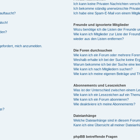
Ich kann keine Privaten Nachrichten versch
Ich bekomme ständig unerwünschte Private
auftaucht?
Ich habe eine Spam-E-Mail von einem Mitgli
alsch!
Freunde und ignorierte Mitglieder
Wozu benötige ich die Listen der Freunde un
rden?
Wie kann ich Mitglieder zur Liste der Freund
wieder aus den Listen entfernen?
fgefordert, mich anzumelden.
Die Foren durchsuchen
Wie kann ich ein Forum oder mehrere For
Weshalb erhalte ich bei der Suche keine Er
Warum bekomme ich bei der Suche eine lee
Wie kann ich nach Mitgliedern suchen?
Wie kann ich meine eigenen Beiträge und T
Abonnements und Lesezeichen
Was ist der Unterschied zwischen einem L
Wie kann ich ein Lesezeichen auf ein Them
Wie kann ich ein Forum abonnieren?
Wie deaktiviere ich meine Abonnements?
gs?
Dateianhänge
Welche Dateianhänge sind in diesem Forum
Kann ich eine Übersicht all meiner Dateian
phpBB betreffende Fragen