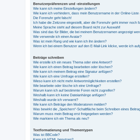
Benutzerpräferenzen und -einstellungen
Wie kann ich meine Einstellungen ändern?
Wie kann ich verhindern, dass mein Benutzername in der Online-Liste 
Die Forenuhr geht falsch!
Ich habe die Zeitzone eingestellt, aber die Forenuhr geht immer noch f
Meine Sprache steht auf diesem Board nicht zur Auswahl!
Was sind das für Bilder, die bei meinem Benutzernamen angezeigt we
Wie verwende ich einen Avatar?
Was ist mein Rang und wie kann ich ihn ändern?
Wenn ich bei einem Benutzer auf den E-Mail-Link klicke, werde ich au
Beiträge schreiben
Wie erstelle ich ein neues Thema oder eine Antwort?
Wie kann ich einen Beitrag bearbeiten oder löschen?
Wie kann ich meinem Beitrag eine Signatur anfügen?
Wie kann ich eine Umfrage erstellen?
Wieso kann ich nicht mehr Antwortmöglichkeiten erstellen?
Wie bearbeite oder lösche ich eine Umfrage?
Warum kann ich auf bestimmte Foren nicht zugreifen?
Weshalb kann ich keine Dateianhänge anfügen?
Weshalb wurde ich verwarnt?
Wie kann ich Beiträge den Moderatoren melden?
Was bewirkt die „Speichern“-Schaltfläche beim Schreiben eines Beitra
Warum muss mein Beitrag erst freigegeben werden?
Wie markiere ich ein Thema als neu?
Textformatierung und Thementypen
Was ist BBCode?
Kann ich HTML benutzen?