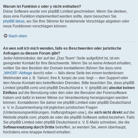
Warum ist Funktion x oder y nicht enthalten?
Diese Software wurde von phpBB Limited geschrieben. Wenn Sie denken,
dass eine Funktion implementiert werden sollte, dann besuchen Sie
phpBB Ideas
, wo Sie Ihre Stimme für bestehende Vorschläge abgeben oder
neue Funktionen vorschlagen können.
Nach oben
An wen soll ich mich wenden, falls es Beschwerden oder juristische
Anfragen zu diesem Forum gibt?
Jeder Administrator, der auf der „Das Team“-Seite aufgeführt ist, ist ein
geeigneter Kontakt für Ihre Beschwerde. Wenn Sie so keine Antwort erhalten,
sollten Sie den Besitzer der Domain kontaktieren (führen Sie dazu eine
„WHOIS“-Abfrage
durch) oder — falls diese Seite bei einem kostenlosen
Webhoster wie z. B. Yahoo!, free.fr, funpic.de usw. liegt — den Support oder
den Abuse-Kontakt des betreffenden Dienstes. Bitte beachten Sie, dass phpBB
Limited (phpBB.com) und phpBB Deutschland e. V. (phpBB.de)
absolut keinen
Einfluss
auf die Benutzung oder den oder die Benutzer der Forensoftware
haben und dafür in keiner Weise zur Verantwortung herangezogen werden
können. Kontaktieren Sie daher nie phpBB Limited oder phpBB Deutschland
e. V. in Zusammenhang mit jeglichen juristischen Fragen
(Unterlassungserklärungen, Haftungsfragen usw.), die
sich nicht direkt
auf die
Website phpbb.com, phpbb.de oder die phpBB-Software selbst beziehen. Falls
Sie phpBB Limited oder phpBB Deutschland e. V. E-Mails schreiben, die die
Softwarenutzung durch Dritte
betreffen, so werden Sie, wenn überhaupt,
höchstens eine knappe Antwort erhalten.