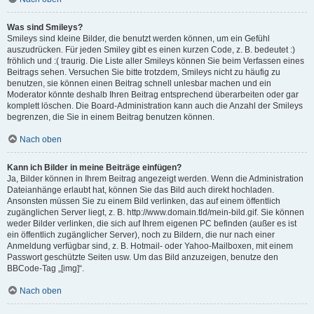
Was sind Smileys?
Smileys sind kleine Bilder, die benutzt werden können, um ein Gefühl
auszudrücken. Für jeden Smiley gibt es einen kurzen Code, z. B. bedeutet :)
fröhlich und :( traurig. Die Liste aller Smileys können Sie beim Verfassen eines
Beitrags sehen. Versuchen Sie bitte trotzdem, Smileys nicht zu häufig zu
benutzen, sie können einen Beitrag schnell unlesbar machen und ein
Moderator könnte deshalb Ihren Beitrag entsprechend überarbeiten oder gar
komplett löschen. Die Board-Administration kann auch die Anzahl der Smileys
begrenzen, die Sie in einem Beitrag benutzen können.
Nach oben
Kann ich Bilder in meine Beiträge einfügen?
Ja, Bilder können in Ihrem Beitrag angezeigt werden. Wenn die Administration
Dateianhänge erlaubt hat, können Sie das Bild auch direkt hochladen.
Ansonsten müssen Sie zu einem Bild verlinken, das auf einem öffentlich
zugänglichen Server liegt, z. B. http://www.domain.tld/mein-bild.gif. Sie können
weder Bilder verlinken, die sich auf Ihrem eigenen PC befinden (außer es ist
ein öffentlich zugänglicher Server), noch zu Bildern, die nur nach einer
Anmeldung verfügbar sind, z. B. Hotmail- oder Yahoo-Mailboxen, mit einem
Passwort geschützte Seiten usw. Um das Bild anzuzeigen, benutze den
BBCode-Tag „[img]“.
Nach oben