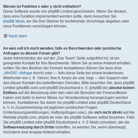
Warum ist Funktion x oder y nicht enthalten?
Diese Software wurde von phpBB Limited geschrieben. Wenn Sie denken,
dass eine Funktion implementiert werden sollte, dann besuchen Sie
phpBB Ideas
, wo Sie Ihre Stimme für bestehende Vorschläge abgeben oder
neue Funktionen vorschlagen können.
Nach oben
An wen soll ich mich wenden, falls es Beschwerden oder juristische
Anfragen zu diesem Forum gibt?
Jeder Administrator, der auf der „Das Team“-Seite aufgeführt ist, ist ein
geeigneter Kontakt für Ihre Beschwerde. Wenn Sie so keine Antwort erhalten,
sollten Sie den Besitzer der Domain kontaktieren (führen Sie dazu eine
„WHOIS“-Abfrage
durch) oder — falls diese Seite bei einem kostenlosen
Webhoster wie z. B. Yahoo!, free.fr, funpic.de usw. liegt — den Support oder
den Abuse-Kontakt des betreffenden Dienstes. Bitte beachten Sie, dass phpBB
Limited (phpBB.com) und phpBB Deutschland e. V. (phpBB.de)
absolut keinen
Einfluss
auf die Benutzung oder den oder die Benutzer der Forensoftware
haben und dafür in keiner Weise zur Verantwortung herangezogen werden
können. Kontaktieren Sie daher nie phpBB Limited oder phpBB Deutschland
e. V. in Zusammenhang mit jeglichen juristischen Fragen
(Unterlassungserklärungen, Haftungsfragen usw.), die
sich nicht direkt
auf die
Website phpbb.com, phpbb.de oder die phpBB-Software selbst beziehen. Falls
Sie phpBB Limited oder phpBB Deutschland e. V. E-Mails schreiben, die die
Softwarenutzung durch Dritte
betreffen, so werden Sie, wenn überhaupt,
höchstens eine knappe Antwort erhalten.