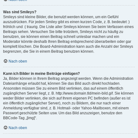
Was sind Smileys?
Smileys sind kleine Bilder, die benutzt werden können, um ein Gefühl
auszudrücken. Für jeden Smiley gibt es einen kurzen Code, z. B. bedeutet :)
fröhlich und :( traurig. Die Liste aller Smileys können Sie beim Verfassen eines
Beitrags sehen. Versuchen Sie bitte trotzdem, Smileys nicht zu häufig zu
benutzen, sie können einen Beitrag schnell unlesbar machen und ein
Moderator könnte deshalb Ihren Beitrag entsprechend überarbeiten oder gar
komplett löschen. Die Board-Administration kann auch die Anzahl der Smileys
begrenzen, die Sie in einem Beitrag benutzen können.
Nach oben
Kann ich Bilder in meine Beiträge einfügen?
Ja, Bilder können in Ihrem Beitrag angezeigt werden. Wenn die Administration
Dateianhänge erlaubt hat, können Sie das Bild auch direkt hochladen.
Ansonsten müssen Sie zu einem Bild verlinken, das auf einem öffentlich
zugänglichen Server liegt, z. B. http://www.domain.tld/mein-bild.gif. Sie können
weder Bilder verlinken, die sich auf Ihrem eigenen PC befinden (außer es ist
ein öffentlich zugänglicher Server), noch zu Bildern, die nur nach einer
Anmeldung verfügbar sind, z. B. Hotmail- oder Yahoo-Mailboxen, mit einem
Passwort geschützte Seiten usw. Um das Bild anzuzeigen, benutze den
BBCode-Tag „[img]“.
Nach oben