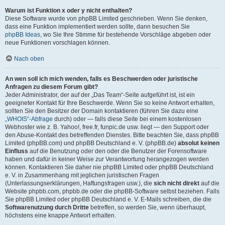
Warum ist Funktion x oder y nicht enthalten?
Diese Software wurde von phpBB Limited geschrieben. Wenn Sie denken,
dass eine Funktion implementiert werden sollte, dann besuchen Sie
phpBB Ideas
, wo Sie Ihre Stimme für bestehende Vorschläge abgeben oder
neue Funktionen vorschlagen können.
Nach oben
An wen soll ich mich wenden, falls es Beschwerden oder juristische
Anfragen zu diesem Forum gibt?
Jeder Administrator, der auf der „Das Team“-Seite aufgeführt ist, ist ein
geeigneter Kontakt für Ihre Beschwerde. Wenn Sie so keine Antwort erhalten,
sollten Sie den Besitzer der Domain kontaktieren (führen Sie dazu eine
„WHOIS“-Abfrage
durch) oder — falls diese Seite bei einem kostenlosen
Webhoster wie z. B. Yahoo!, free.fr, funpic.de usw. liegt — den Support oder
den Abuse-Kontakt des betreffenden Dienstes. Bitte beachten Sie, dass phpBB
Limited (phpBB.com) und phpBB Deutschland e. V. (phpBB.de)
absolut keinen
Einfluss
auf die Benutzung oder den oder die Benutzer der Forensoftware
haben und dafür in keiner Weise zur Verantwortung herangezogen werden
können. Kontaktieren Sie daher nie phpBB Limited oder phpBB Deutschland
e. V. in Zusammenhang mit jeglichen juristischen Fragen
(Unterlassungserklärungen, Haftungsfragen usw.), die
sich nicht direkt
auf die
Website phpbb.com, phpbb.de oder die phpBB-Software selbst beziehen. Falls
Sie phpBB Limited oder phpBB Deutschland e. V. E-Mails schreiben, die die
Softwarenutzung durch Dritte
betreffen, so werden Sie, wenn überhaupt,
höchstens eine knappe Antwort erhalten.