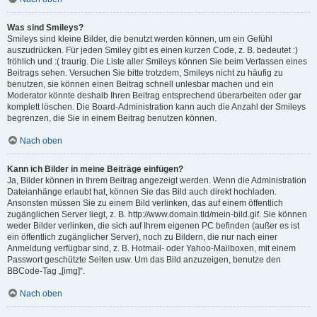
Was sind Smileys?
Smileys sind kleine Bilder, die benutzt werden können, um ein Gefühl
auszudrücken. Für jeden Smiley gibt es einen kurzen Code, z. B. bedeutet :)
fröhlich und :( traurig. Die Liste aller Smileys können Sie beim Verfassen eines
Beitrags sehen. Versuchen Sie bitte trotzdem, Smileys nicht zu häufig zu
benutzen, sie können einen Beitrag schnell unlesbar machen und ein
Moderator könnte deshalb Ihren Beitrag entsprechend überarbeiten oder gar
komplett löschen. Die Board-Administration kann auch die Anzahl der Smileys
begrenzen, die Sie in einem Beitrag benutzen können.
Nach oben
Kann ich Bilder in meine Beiträge einfügen?
Ja, Bilder können in Ihrem Beitrag angezeigt werden. Wenn die Administration
Dateianhänge erlaubt hat, können Sie das Bild auch direkt hochladen.
Ansonsten müssen Sie zu einem Bild verlinken, das auf einem öffentlich
zugänglichen Server liegt, z. B. http://www.domain.tld/mein-bild.gif. Sie können
weder Bilder verlinken, die sich auf Ihrem eigenen PC befinden (außer es ist
ein öffentlich zugänglicher Server), noch zu Bildern, die nur nach einer
Anmeldung verfügbar sind, z. B. Hotmail- oder Yahoo-Mailboxen, mit einem
Passwort geschützte Seiten usw. Um das Bild anzuzeigen, benutze den
BBCode-Tag „[img]“.
Nach oben