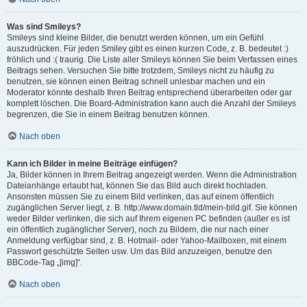
Was sind Smileys?
Smileys sind kleine Bilder, die benutzt werden können, um ein Gefühl
auszudrücken. Für jeden Smiley gibt es einen kurzen Code, z. B. bedeutet :)
fröhlich und :( traurig. Die Liste aller Smileys können Sie beim Verfassen eines
Beitrags sehen. Versuchen Sie bitte trotzdem, Smileys nicht zu häufig zu
benutzen, sie können einen Beitrag schnell unlesbar machen und ein
Moderator könnte deshalb Ihren Beitrag entsprechend überarbeiten oder gar
komplett löschen. Die Board-Administration kann auch die Anzahl der Smileys
begrenzen, die Sie in einem Beitrag benutzen können.
Nach oben
Kann ich Bilder in meine Beiträge einfügen?
Ja, Bilder können in Ihrem Beitrag angezeigt werden. Wenn die Administration
Dateianhänge erlaubt hat, können Sie das Bild auch direkt hochladen.
Ansonsten müssen Sie zu einem Bild verlinken, das auf einem öffentlich
zugänglichen Server liegt, z. B. http://www.domain.tld/mein-bild.gif. Sie können
weder Bilder verlinken, die sich auf Ihrem eigenen PC befinden (außer es ist
ein öffentlich zugänglicher Server), noch zu Bildern, die nur nach einer
Anmeldung verfügbar sind, z. B. Hotmail- oder Yahoo-Mailboxen, mit einem
Passwort geschützte Seiten usw. Um das Bild anzuzeigen, benutze den
BBCode-Tag „[img]“.
Nach oben