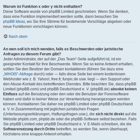
Warum ist Funktion x oder y nicht enthalten?
Diese Software wurde von phpBB Limited geschrieben. Wenn Sie denken,
dass eine Funktion implementiert werden sollte, dann besuchen Sie
phpBB Ideas
, wo Sie Ihre Stimme für bestehende Vorschläge abgeben oder
neue Funktionen vorschlagen können.
Nach oben
An wen soll ich mich wenden, falls es Beschwerden oder juristische
Anfragen zu diesem Forum gibt?
Jeder Administrator, der auf der „Das Team“-Seite aufgeführt ist, ist ein
geeigneter Kontakt für Ihre Beschwerde. Wenn Sie so keine Antwort erhalten,
sollten Sie den Besitzer der Domain kontaktieren (führen Sie dazu eine
„WHOIS“-Abfrage
durch) oder — falls diese Seite bei einem kostenlosen
Webhoster wie z. B. Yahoo!, free.fr, funpic.de usw. liegt — den Support oder
den Abuse-Kontakt des betreffenden Dienstes. Bitte beachten Sie, dass phpBB
Limited (phpBB.com) und phpBB Deutschland e. V. (phpBB.de)
absolut keinen
Einfluss
auf die Benutzung oder den oder die Benutzer der Forensoftware
haben und dafür in keiner Weise zur Verantwortung herangezogen werden
können. Kontaktieren Sie daher nie phpBB Limited oder phpBB Deutschland
e. V. in Zusammenhang mit jeglichen juristischen Fragen
(Unterlassungserklärungen, Haftungsfragen usw.), die
sich nicht direkt
auf die
Website phpbb.com, phpbb.de oder die phpBB-Software selbst beziehen. Falls
Sie phpBB Limited oder phpBB Deutschland e. V. E-Mails schreiben, die die
Softwarenutzung durch Dritte
betreffen, so werden Sie, wenn überhaupt,
höchstens eine knappe Antwort erhalten.