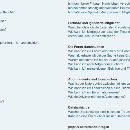
Ich kann keine Privaten Nachrichten versch
Ich bekomme ständig unerwünschte Private
auftaucht?
Ich habe eine Spam-E-Mail von einem Mitgli
alsch!
Freunde und ignorierte Mitglieder
Wozu benötige ich die Listen der Freunde un
rden?
Wie kann ich Mitglieder zur Liste der Freund
wieder aus den Listen entfernen?
fgefordert, mich anzumelden.
Die Foren durchsuchen
Wie kann ich ein Forum oder mehrere For
Weshalb erhalte ich bei der Suche keine Er
Warum bekomme ich bei der Suche eine lee
Wie kann ich nach Mitgliedern suchen?
Wie kann ich meine eigenen Beiträge und T
Abonnements und Lesezeichen
Was ist der Unterschied zwischen einem L
Wie kann ich ein Lesezeichen auf ein Them
Wie kann ich ein Forum abonnieren?
Wie deaktiviere ich meine Abonnements?
gs?
Dateianhänge
Welche Dateianhänge sind in diesem Forum
Kann ich eine Übersicht all meiner Dateian
phpBB betreffende Fragen