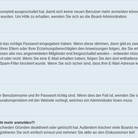
 komplett ausgeschaltet hat, damit sich keine neuen Benutzer mehr anmelden könne
 wurden. Um Hilfe zu erhalten, wenden Sie sich an die Board-Administration.
nd das richtige Passwort eingegeben haben. Wenn diese stimmen, dann gibt es zw
Ihrer Eltern oder Ihrer Erziehungsberechtigten den Anweisungen folgen, die Sie erh
üssen alle neu angemeldeten Mitglieder erst freigeschaltet werden – entweder müsse
 ist oder nicht. Wenn Sie eine E-Mail erhalten haben, folgen Sie den dort enthalte
pam-Filter blockiert wurde. Wenn Sie sich sicher sind, dass Ihre E-Mail-Adresse 
hr Benutzername und Ihr Passwort richtig sind. Wenn dies der Fall ist, wenden Sie
gurationsproblem mit der Website vorliegt, welches ein Administrator lösen muss.
icht mehr anmelden?!
schieden Gründen deaktiviert oder gelöscht hat. Außerdem löschen viele Boards reg
strieren Sie sich einfach erneut und nehmen Sie aktiv an den Diskussionen teil!