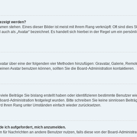
gezeigt werden?
men stehen. Eines dieser Bilder ist meist mit Ihrem Rang verknüpft: Oft sind dies S
auch als „Avatar“ bezeichnet. Es handelt sich hierbei in der Regel um ein persönl
 Avatar über eine der folgenden vier Methoden hinzufügen: Gravatar, Galerie, Rem
inen Avatar benutzen können, sollten Sie die Board-Administration kontaktieren.
iele Beiträge Sie bislang erstellt haben oder identifizieren bestimmte Benutzer
 Board-Administration festgelegt wurden. Bitte schreiben Sie keine sinnlosen Beit
wird Ihren Rang unter Umständen einfach wieder zurücksetzen.
rde ich aufgefordert, mich anzumelden.
ion für Nachrichten an andere Benutzer nutzen, falls diese von der Board-Administ