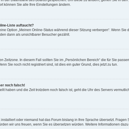
en in der Datenbank des Boards gespeichert. Um diese zu ändern, gehen Sie in den 
rt können Sie alle Ihre Einstellungen ändern.
ine-Liste auftaucht?
 eine Option „Meinen Online-Status während dieser Sitzung verbergen“. Wenn Sie d
rden dann als unsichtbarer Besucher gezählt.
n Zeitzone. In diesem Fall sollten Sie im „Persönlichen Bereich“ die für Sie passend
 Sie noch nicht registriert sind, ist dies ein guter Grund, dies jetzt zu tun.
mer noch falsch!
ellt haben und die Zeit trotzdem noch falsch ist, geht die Uhr des Servers vermutlic
 installiert oder niemand hat das Forum bislang in Ihre Sprache übersetzt. Fragen 
t, würden wir uns freuen, wenn Sie es übersetzen würden. Weitere Informationen da