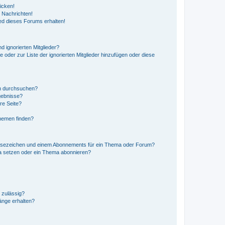
icken!
 Nachrichten!
ed dieses Forums erhalten!
d ignorierten Mitglieder?
e oder zur Liste der ignorierten Mitglieder hinzufügen oder diese
en durchsuchen?
gebnisse?
re Seite?
hemen finden?
esezeichen und einem Abonnements für ein Thema oder Forum?
a setzen oder ein Thema abonnieren?
 zulässig?
hänge erhalten?