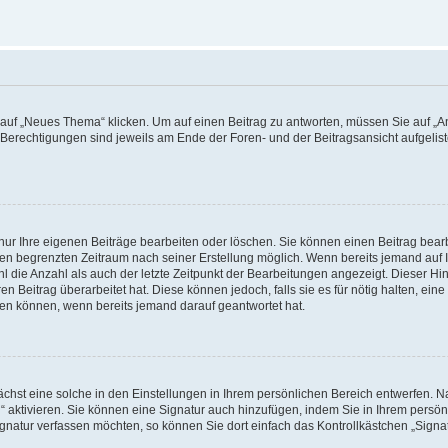
f „Neues Thema“ klicken. Um auf einen Beitrag zu antworten, müssen Sie auf „Ant
e Berechtigungen sind jeweils am Ende der Foren- und der Beitragsansicht aufgeliste
nur Ihre eigenen Beiträge bearbeiten oder löschen. Sie können einen Beitrag bear
nen begrenzten Zeitraum nach seiner Erstellung möglich. Wenn bereits jemand auf Ih
 die Anzahl als auch der letzte Zeitpunkt der Bearbeitungen angezeigt. Dieser Hi
 Beitrag überarbeitet hat. Diese können jedoch, falls sie es für nötig halten, eine 
hen können, wenn bereits jemand darauf geantwortet hat.
hst eine solche in den Einstellungen in Ihrem persönlichen Bereich entwerfen. Na
 aktivieren. Sie können eine Signatur auch hinzufügen, indem Sie in Ihrem persö
gnatur verfassen möchten, so können Sie dort einfach das Kontrollkästchen „Signa