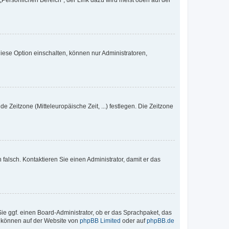
„Persönlichen Bereich“; der Link dazu wird meist oben auf der
iese Option einschalten, können nur Administratoren,
e Zeitzone (Mitteleuropäische Zeit, ...) festlegen. Die Zeitzone
h falsch. Kontaktieren Sie einen Administrator, damit er das
Sie ggf. einen Board-Administrator, ob er das Sprachpaket, das
zu können auf der Website von
phpBB Limited
oder auf
phpBB.de