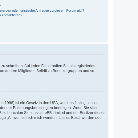
?
hwerden oder juristische Anfragen zu diesem Forum gibt?
s kontaktieren?
u schreiben. Auf jeden Fall erhalten Sie als registriertes
 an andere Mitglieder, Beitritt zu Benutzergruppen und so
n 1998) ist ein Gesetz in den USA, welches festlegt, dass
der der Erziehungsberechtigten benötigen. Wenn Sie sich
e. Bitte beachten Sie, dass phpBB Limited und der Besitzer dieses
Frage „An wen soll ich mich wenden, falls es Beschwerden oder