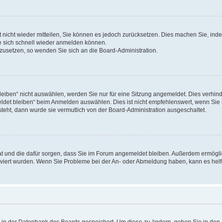
rt nicht wieder mitteilen, Sie können es jedoch zurücksetzen. Dies machen Sie, in
e sich schnell wieder anmelden können.
ckzusetzen, so wenden Sie sich an die Board-Administration.
ben“ nicht auswählen, werden Sie nur für eine Sitzung angemeldet. Dies verhinde
et bleiben“ beim Anmelden auswählen. Dies ist nicht empfehlenswert, wenn Sie s
steht, dann wurde sie vermutlich von der Board-Administration ausgeschaltet.
 hat und die dafür sorgen, dass Sie im Forum angemeldet bleiben. Außerdem ermögl
ktiviert wurden. Wenn Sie Probleme bei der An- oder Abmeldung haben, kann es hel