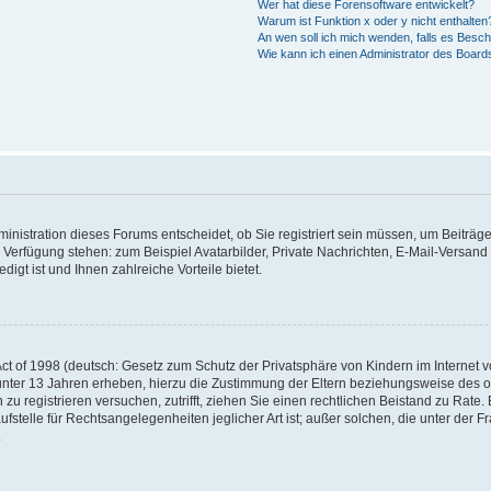
Wer hat diese Forensoftware entwickelt?
Warum ist Funktion x oder y nicht enthalten
An wen soll ich mich wenden, falls es Besc
Wie kann ich einen Administrator des Board
nistration dieses Forums entscheidet, ob Sie registriert sein müssen, um Beiträge z
ur Verfügung stehen: zum Beispiel Avatarbilder, Private Nachrichten, E-Mail-Versand
igt ist und Ihnen zahlreiche Vorteile bietet.
t of 1998 (deutsch: Gesetz zum Schutz der Privatsphäre von Kindern im Internet vo
unter 13 Jahren erheben, hierzu die Zustimmung der Eltern beziehungsweise des o
h zu registrieren versuchen, zutrifft, ziehen Sie einen rechtlichen Beistand zu Rat
stelle für Rechtsangelegenheiten jeglicher Art ist; außer solchen, die unter der 
.