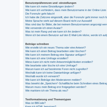
Benutzerpräferenzen und -einstellungen
Wie kann ich meine Einstellungen ändern?
Wie kann ich verhindern, dass mein Benutzername in der Online-Liste 
Die Forenuhr geht falsch!
Ich habe die Zeitzone eingestellt, aber die Forenuhr geht immer noch f
Meine Sprache steht auf diesem Board nicht zur Auswahl!
Was sind das für Bilder, die bei meinem Benutzernamen angezeigt we
Wie verwende ich einen Avatar?
Was ist mein Rang und wie kann ich ihn ändern?
Wenn ich bei einem Benutzer auf den E-Mail-Link klicke, werde ich au
Beiträge schreiben
Wie erstelle ich ein neues Thema oder eine Antwort?
Wie kann ich einen Beitrag bearbeiten oder löschen?
Wie kann ich meinem Beitrag eine Signatur anfügen?
Wie kann ich eine Umfrage erstellen?
Wieso kann ich nicht mehr Antwortmöglichkeiten erstellen?
Wie bearbeite oder lösche ich eine Umfrage?
Warum kann ich auf bestimmte Foren nicht zugreifen?
Weshalb kann ich keine Dateianhänge anfügen?
Weshalb wurde ich verwarnt?
Wie kann ich Beiträge den Moderatoren melden?
Was bewirkt die „Speichern“-Schaltfläche beim Schreiben eines Beitra
Warum muss mein Beitrag erst freigegeben werden?
Wie markiere ich ein Thema als neu?
Textformatierung und Thementypen
Was ist BBCode?
Kann ich HTML benutzen?