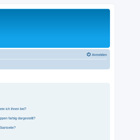
Anmelden
ete ich ihnen bei?
en farbig dargestellt?
tartseite?