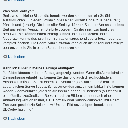
Was sind Smileys?
Smileys sind kleine Bilder, die benutzt werden können, um ein Gefühl
auszudrücken. Für jeden Smiley gibt es einen kurzen Code, z. B. bedeutet :)
fröhlich und :( traurig. Die Liste aller Smileys können Sie beim Verfassen eines
Beitrags sehen. Versuchen Sie bitte trotzdem, Smileys nicht zu häufig zu
benutzen, sie können einen Beitrag schnell unlesbar machen und ein
Moderator könnte deshalb Ihren Beitrag entsprechend überarbeiten oder gar
komplett löschen. Die Board-Administration kann auch die Anzahl der Smileys
begrenzen, die Sie in einem Beitrag benutzen können.
Nach oben
Kann ich Bilder in meine Beiträge einfügen?
Ja, Bilder können in Ihrem Beitrag angezeigt werden. Wenn die Administration
Dateianhänge erlaubt hat, können Sie das Bild auch direkt hochladen.
Ansonsten müssen Sie zu einem Bild verlinken, das auf einem öffentlich
zugänglichen Server liegt, z. B. http://www.domain.tld/mein-bild.gif. Sie können
weder Bilder verlinken, die sich auf Ihrem eigenen PC befinden (außer es ist
ein öffentlich zugänglicher Server), noch zu Bildern, die nur nach einer
Anmeldung verfügbar sind, z. B. Hotmail- oder Yahoo-Mailboxen, mit einem
Passwort geschützte Seiten usw. Um das Bild anzuzeigen, benutze den
BBCode-Tag „[img]“.
Nach oben