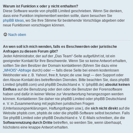
Warum ist Funktion x oder y nicht enthalten?
Diese Software wurde von phpBB Limited geschrieben. Wenn Sie denken,
dass eine Funktion implementiert werden sollte, dann besuchen Sie
phpBB Ideas
, wo Sie Ihre Stimme für bestehende Vorschläge abgeben oder
neue Funktionen vorschlagen können.
Nach oben
An wen soll ich mich wenden, falls es Beschwerden oder juristische
Anfragen zu diesem Forum gibt?
Jeder Administrator, der auf der „Das Team“-Seite aufgeführt ist, ist ein
geeigneter Kontakt für Ihre Beschwerde. Wenn Sie so keine Antwort erhalten,
sollten Sie den Besitzer der Domain kontaktieren (führen Sie dazu eine
„WHOIS“-Abfrage
durch) oder — falls diese Seite bei einem kostenlosen
Webhoster wie z. B. Yahoo!, free.fr, funpic.de usw. liegt — den Support oder
den Abuse-Kontakt des betreffenden Dienstes. Bitte beachten Sie, dass phpBB
Limited (phpBB.com) und phpBB Deutschland e. V. (phpBB.de)
absolut keinen
Einfluss
auf die Benutzung oder den oder die Benutzer der Forensoftware
haben und dafür in keiner Weise zur Verantwortung herangezogen werden
können. Kontaktieren Sie daher nie phpBB Limited oder phpBB Deutschland
e. V. in Zusammenhang mit jeglichen juristischen Fragen
(Unterlassungserklärungen, Haftungsfragen usw.), die
sich nicht direkt
auf die
Website phpbb.com, phpbb.de oder die phpBB-Software selbst beziehen. Falls
Sie phpBB Limited oder phpBB Deutschland e. V. E-Mails schreiben, die die
Softwarenutzung durch Dritte
betreffen, so werden Sie, wenn überhaupt,
höchstens eine knappe Antwort erhalten.