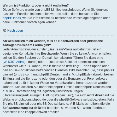
Warum ist Funktion x oder y nicht enthalten?
Diese Software wurde von phpBB Limited geschrieben. Wenn Sie denken,
dass eine Funktion implementiert werden sollte, dann besuchen Sie
phpBB Ideas
, wo Sie Ihre Stimme für bestehende Vorschläge abgeben oder
neue Funktionen vorschlagen können.
Nach oben
An wen soll ich mich wenden, falls es Beschwerden oder juristische
Anfragen zu diesem Forum gibt?
Jeder Administrator, der auf der „Das Team“-Seite aufgeführt ist, ist ein
geeigneter Kontakt für Ihre Beschwerde. Wenn Sie so keine Antwort erhalten,
sollten Sie den Besitzer der Domain kontaktieren (führen Sie dazu eine
„WHOIS“-Abfrage
durch) oder — falls diese Seite bei einem kostenlosen
Webhoster wie z. B. Yahoo!, free.fr, funpic.de usw. liegt — den Support oder
den Abuse-Kontakt des betreffenden Dienstes. Bitte beachten Sie, dass phpBB
Limited (phpBB.com) und phpBB Deutschland e. V. (phpBB.de)
absolut keinen
Einfluss
auf die Benutzung oder den oder die Benutzer der Forensoftware
haben und dafür in keiner Weise zur Verantwortung herangezogen werden
können. Kontaktieren Sie daher nie phpBB Limited oder phpBB Deutschland
e. V. in Zusammenhang mit jeglichen juristischen Fragen
(Unterlassungserklärungen, Haftungsfragen usw.), die
sich nicht direkt
auf die
Website phpbb.com, phpbb.de oder die phpBB-Software selbst beziehen. Falls
Sie phpBB Limited oder phpBB Deutschland e. V. E-Mails schreiben, die die
Softwarenutzung durch Dritte
betreffen, so werden Sie, wenn überhaupt,
höchstens eine knappe Antwort erhalten.