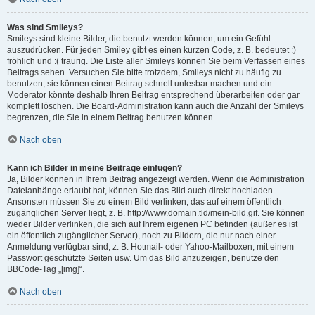
Was sind Smileys?
Smileys sind kleine Bilder, die benutzt werden können, um ein Gefühl
auszudrücken. Für jeden Smiley gibt es einen kurzen Code, z. B. bedeutet :)
fröhlich und :( traurig. Die Liste aller Smileys können Sie beim Verfassen eines
Beitrags sehen. Versuchen Sie bitte trotzdem, Smileys nicht zu häufig zu
benutzen, sie können einen Beitrag schnell unlesbar machen und ein
Moderator könnte deshalb Ihren Beitrag entsprechend überarbeiten oder gar
komplett löschen. Die Board-Administration kann auch die Anzahl der Smileys
begrenzen, die Sie in einem Beitrag benutzen können.
Nach oben
Kann ich Bilder in meine Beiträge einfügen?
Ja, Bilder können in Ihrem Beitrag angezeigt werden. Wenn die Administration
Dateianhänge erlaubt hat, können Sie das Bild auch direkt hochladen.
Ansonsten müssen Sie zu einem Bild verlinken, das auf einem öffentlich
zugänglichen Server liegt, z. B. http://www.domain.tld/mein-bild.gif. Sie können
weder Bilder verlinken, die sich auf Ihrem eigenen PC befinden (außer es ist
ein öffentlich zugänglicher Server), noch zu Bildern, die nur nach einer
Anmeldung verfügbar sind, z. B. Hotmail- oder Yahoo-Mailboxen, mit einem
Passwort geschützte Seiten usw. Um das Bild anzuzeigen, benutze den
BBCode-Tag „[img]“.
Nach oben