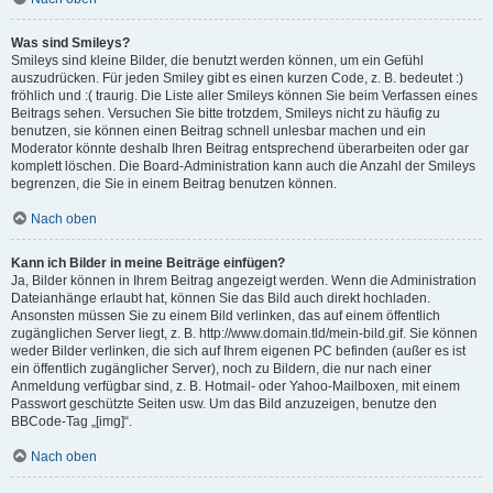
Was sind Smileys?
Smileys sind kleine Bilder, die benutzt werden können, um ein Gefühl
auszudrücken. Für jeden Smiley gibt es einen kurzen Code, z. B. bedeutet :)
fröhlich und :( traurig. Die Liste aller Smileys können Sie beim Verfassen eines
Beitrags sehen. Versuchen Sie bitte trotzdem, Smileys nicht zu häufig zu
benutzen, sie können einen Beitrag schnell unlesbar machen und ein
Moderator könnte deshalb Ihren Beitrag entsprechend überarbeiten oder gar
komplett löschen. Die Board-Administration kann auch die Anzahl der Smileys
begrenzen, die Sie in einem Beitrag benutzen können.
Nach oben
Kann ich Bilder in meine Beiträge einfügen?
Ja, Bilder können in Ihrem Beitrag angezeigt werden. Wenn die Administration
Dateianhänge erlaubt hat, können Sie das Bild auch direkt hochladen.
Ansonsten müssen Sie zu einem Bild verlinken, das auf einem öffentlich
zugänglichen Server liegt, z. B. http://www.domain.tld/mein-bild.gif. Sie können
weder Bilder verlinken, die sich auf Ihrem eigenen PC befinden (außer es ist
ein öffentlich zugänglicher Server), noch zu Bildern, die nur nach einer
Anmeldung verfügbar sind, z. B. Hotmail- oder Yahoo-Mailboxen, mit einem
Passwort geschützte Seiten usw. Um das Bild anzuzeigen, benutze den
BBCode-Tag „[img]“.
Nach oben