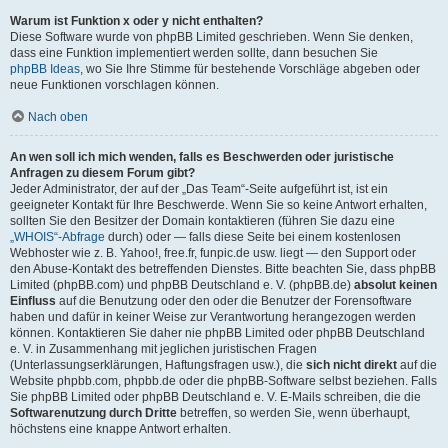
Warum ist Funktion x oder y nicht enthalten?
Diese Software wurde von phpBB Limited geschrieben. Wenn Sie denken,
dass eine Funktion implementiert werden sollte, dann besuchen Sie
phpBB Ideas
, wo Sie Ihre Stimme für bestehende Vorschläge abgeben oder
neue Funktionen vorschlagen können.
Nach oben
An wen soll ich mich wenden, falls es Beschwerden oder juristische
Anfragen zu diesem Forum gibt?
Jeder Administrator, der auf der „Das Team“-Seite aufgeführt ist, ist ein
geeigneter Kontakt für Ihre Beschwerde. Wenn Sie so keine Antwort erhalten,
sollten Sie den Besitzer der Domain kontaktieren (führen Sie dazu eine
„WHOIS“-Abfrage
durch) oder — falls diese Seite bei einem kostenlosen
Webhoster wie z. B. Yahoo!, free.fr, funpic.de usw. liegt — den Support oder
den Abuse-Kontakt des betreffenden Dienstes. Bitte beachten Sie, dass phpBB
Limited (phpBB.com) und phpBB Deutschland e. V. (phpBB.de)
absolut keinen
Einfluss
auf die Benutzung oder den oder die Benutzer der Forensoftware
haben und dafür in keiner Weise zur Verantwortung herangezogen werden
können. Kontaktieren Sie daher nie phpBB Limited oder phpBB Deutschland
e. V. in Zusammenhang mit jeglichen juristischen Fragen
(Unterlassungserklärungen, Haftungsfragen usw.), die
sich nicht direkt
auf die
Website phpbb.com, phpbb.de oder die phpBB-Software selbst beziehen. Falls
Sie phpBB Limited oder phpBB Deutschland e. V. E-Mails schreiben, die die
Softwarenutzung durch Dritte
betreffen, so werden Sie, wenn überhaupt,
höchstens eine knappe Antwort erhalten.