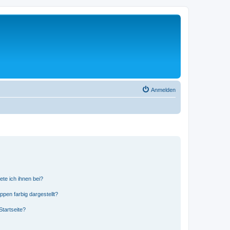
Anmelden
ete ich ihnen bei?
en farbig dargestellt?
tartseite?