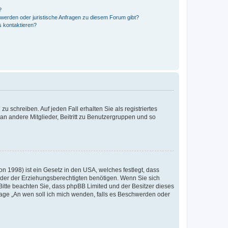
?
hwerden oder juristische Anfragen zu diesem Forum gibt?
s kontaktieren?
u schreiben. Auf jeden Fall erhalten Sie als registriertes
 an andere Mitglieder, Beitritt zu Benutzergruppen und so
n 1998) ist ein Gesetz in den USA, welches festlegt, dass
der der Erziehungsberechtigten benötigen. Wenn Sie sich
e. Bitte beachten Sie, dass phpBB Limited und der Besitzer dieses
Frage „An wen soll ich mich wenden, falls es Beschwerden oder