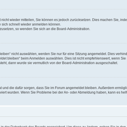
rt nicht wieder mitteilen, Sie können es jedoch zurücksetzen. Dies machen Sie, in
e sich schnell wieder anmelden können.
ckzusetzen, so wenden Sie sich an die Board-Administration.
ben“ nicht auswählen, werden Sie nur für eine Sitzung angemeldet. Dies verhinde
et bleiben“ beim Anmelden auswählen. Dies ist nicht empfehlenswert, wenn Sie s
steht, dann wurde sie vermutlich von der Board-Administration ausgeschaltet.
 hat und die dafür sorgen, dass Sie im Forum angemeldet bleiben. Außerdem ermögl
ktiviert wurden. Wenn Sie Probleme bei der An- oder Abmeldung haben, kann es hel