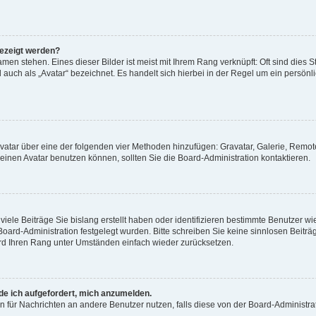
gezeigt werden?
men stehen. Eines dieser Bilder ist meist mit Ihrem Rang verknüpft: Oft sind dies S
auch als „Avatar“ bezeichnet. Es handelt sich hierbei in der Regel um ein persönl
 Avatar über eine der folgenden vier Methoden hinzufügen: Gravatar, Galerie, Rem
inen Avatar benutzen können, sollten Sie die Board-Administration kontaktieren.
iele Beiträge Sie bislang erstellt haben oder identifizieren bestimmte Benutzer
 Board-Administration festgelegt wurden. Bitte schreiben Sie keine sinnlosen Beit
wird Ihren Rang unter Umständen einfach wieder zurücksetzen.
rde ich aufgefordert, mich anzumelden.
ion für Nachrichten an andere Benutzer nutzen, falls diese von der Board-Administ