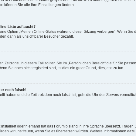
en in der Datenbank des Boards gespeichert. Um diese zu ändern, gehen Sie in den 
rt können Sie alle Ihre Einstellungen ändern.
ine-Liste auftaucht?
 eine Option „Meinen Online-Status während dieser Sitzung verbergen“. Wenn Sie d
rden dann als unsichtbarer Besucher gezählt.
n Zeitzone. In diesem Fall sollten Sie im „Persönlichen Bereich“ die für Sie passend
 Sie noch nicht registriert sind, ist dies ein guter Grund, dies jetzt zu tun.
mer noch falsch!
ellt haben und die Zeit trotzdem noch falsch ist, geht die Uhr des Servers vermutlic
 installiert oder niemand hat das Forum bislang in Ihre Sprache übersetzt. Fragen 
t, würden wir uns freuen, wenn Sie es übersetzen würden. Weitere Informationen da