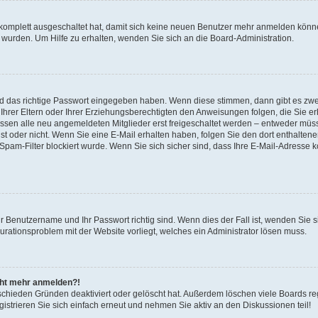
 komplett ausgeschaltet hat, damit sich keine neuen Benutzer mehr anmelden könne
 wurden. Um Hilfe zu erhalten, wenden Sie sich an die Board-Administration.
nd das richtige Passwort eingegeben haben. Wenn diese stimmen, dann gibt es zw
Ihrer Eltern oder Ihrer Erziehungsberechtigten den Anweisungen folgen, die Sie erh
üssen alle neu angemeldeten Mitglieder erst freigeschaltet werden – entweder müsse
 ist oder nicht. Wenn Sie eine E-Mail erhalten haben, folgen Sie den dort enthalte
pam-Filter blockiert wurde. Wenn Sie sich sicher sind, dass Ihre E-Mail-Adresse 
hr Benutzername und Ihr Passwort richtig sind. Wenn dies der Fall ist, wenden Sie
gurationsproblem mit der Website vorliegt, welches ein Administrator lösen muss.
icht mehr anmelden?!
schieden Gründen deaktiviert oder gelöscht hat. Außerdem löschen viele Boards reg
strieren Sie sich einfach erneut und nehmen Sie aktiv an den Diskussionen teil!