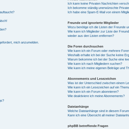
Ich kann keine Privaten Nachrichten versch
Ich bekomme ständig unerwünschte Private
auftaucht?
Ich habe eine Spam-E-Mail von einem Mitgli
alsch!
Freunde und ignorierte Mitglieder
Wozu benötige ich die Listen der Freunde un
rden?
Wie kann ich Mitglieder zur Liste der Freund
wieder aus den Listen entfernen?
fgefordert, mich anzumelden.
Die Foren durchsuchen
Wie kann ich ein Forum oder mehrere For
Weshalb erhalte ich bei der Suche keine Er
Warum bekomme ich bei der Suche eine lee
Wie kann ich nach Mitgliedern suchen?
Wie kann ich meine eigenen Beiträge und T
Abonnements und Lesezeichen
Was ist der Unterschied zwischen einem L
Wie kann ich ein Lesezeichen auf ein Them
Wie kann ich ein Forum abonnieren?
Wie deaktiviere ich meine Abonnements?
gs?
Dateianhänge
Welche Dateianhänge sind in diesem Forum
Kann ich eine Übersicht all meiner Dateian
phpBB betreffende Fragen