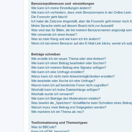
Benutzerpräferenzen und -einstellungen
Wie kann ich meine Einstellungen ändern?
Wie kann ich verhindern, dass mein Benutzername in der Online-Liste 
Die Forenuhr geht falsch!
Ich habe die Zeitzone eingestellt, aber die Forenuhr geht immer noch f
Meine Sprache steht auf diesem Board nicht zur Auswahl!
Was sind das für Bilder, die bei meinem Benutzernamen angezeigt we
Wie verwende ich einen Avatar?
Was ist mein Rang und wie kann ich ihn ändern?
Wenn ich bei einem Benutzer auf den E-Mail-Link klicke, werde ich au
Beiträge schreiben
Wie erstelle ich ein neues Thema oder eine Antwort?
Wie kann ich einen Beitrag bearbeiten oder löschen?
Wie kann ich meinem Beitrag eine Signatur anfügen?
Wie kann ich eine Umfrage erstellen?
Wieso kann ich nicht mehr Antwortmöglichkeiten erstellen?
Wie bearbeite oder lösche ich eine Umfrage?
Warum kann ich auf bestimmte Foren nicht zugreifen?
Weshalb kann ich keine Dateianhänge anfügen?
Weshalb wurde ich verwarnt?
Wie kann ich Beiträge den Moderatoren melden?
Was bewirkt die „Speichern“-Schaltfläche beim Schreiben eines Beitra
Warum muss mein Beitrag erst freigegeben werden?
Wie markiere ich ein Thema als neu?
Textformatierung und Thementypen
Was ist BBCode?
Kann ich HTML benutzen?