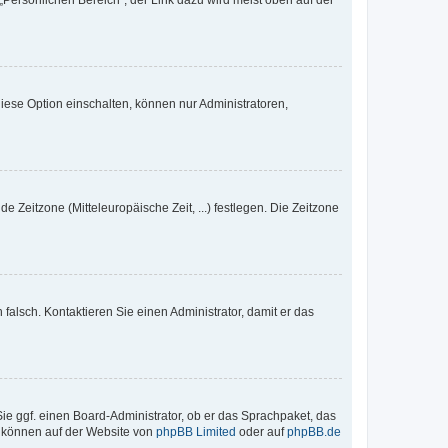
„Persönlichen Bereich“; der Link dazu wird meist oben auf der
iese Option einschalten, können nur Administratoren,
e Zeitzone (Mitteleuropäische Zeit, ...) festlegen. Die Zeitzone
h falsch. Kontaktieren Sie einen Administrator, damit er das
Sie ggf. einen Board-Administrator, ob er das Sprachpaket, das
zu können auf der Website von
phpBB Limited
oder auf
phpBB.de