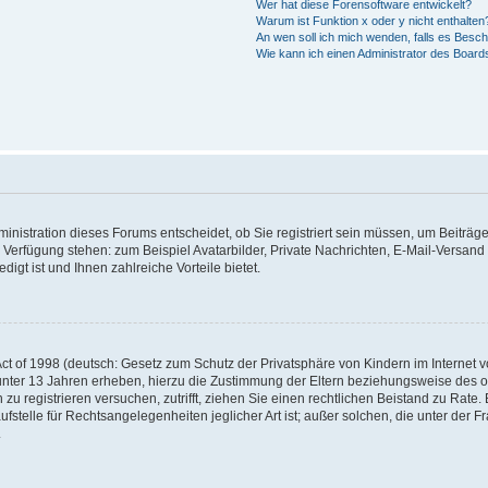
Wer hat diese Forensoftware entwickelt?
Warum ist Funktion x oder y nicht enthalten
An wen soll ich mich wenden, falls es Besc
Wie kann ich einen Administrator des Board
nistration dieses Forums entscheidet, ob Sie registriert sein müssen, um Beiträge z
ur Verfügung stehen: zum Beispiel Avatarbilder, Private Nachrichten, E-Mail-Versand
igt ist und Ihnen zahlreiche Vorteile bietet.
t of 1998 (deutsch: Gesetz zum Schutz der Privatsphäre von Kindern im Internet vo
unter 13 Jahren erheben, hierzu die Zustimmung der Eltern beziehungsweise des o
h zu registrieren versuchen, zutrifft, ziehen Sie einen rechtlichen Beistand zu Rat
stelle für Rechtsangelegenheiten jeglicher Art ist; außer solchen, die unter der 
.