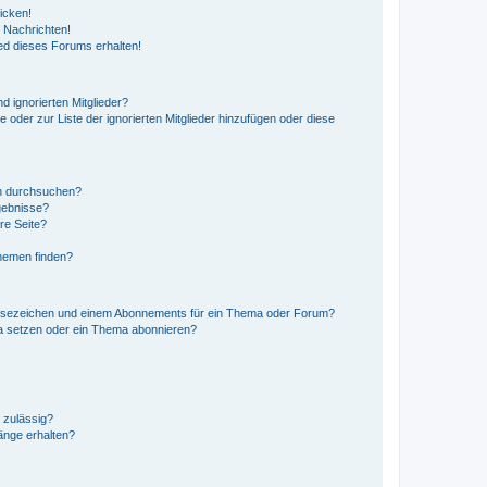
icken!
 Nachrichten!
ed dieses Forums erhalten!
d ignorierten Mitglieder?
e oder zur Liste der ignorierten Mitglieder hinzufügen oder diese
en durchsuchen?
gebnisse?
re Seite?
hemen finden?
esezeichen und einem Abonnements für ein Thema oder Forum?
a setzen oder ein Thema abonnieren?
 zulässig?
hänge erhalten?