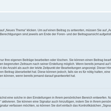
f „Neues Thema“ klicken. Um auf einen Beitrag zu antworten, müssen Sie auf „Ant
e Berechtigungen sind jeweils am Ende der Foren- und der Beitragsansicht aufgeliste
nur Ihre eigenen Beiträge bearbeiten oder löschen. Sie können einen Beitrag bear
nen begrenzten Zeitraum nach seiner Erstellung möglich. Wenn bereits jemand auf Ih
 die Anzahl als auch der letzte Zeitpunkt der Bearbeitungen angezeigt. Dieser Hi
 Beitrag überarbeitet hat. Diese können jedoch, falls sie es für nötig halten, eine 
hen können, wenn bereits jemand darauf geantwortet hat.
hst eine solche in den Einstellungen in Ihrem persönlichen Bereich entwerfen. Na
 aktivieren. Sie können eine Signatur auch hinzufügen, indem Sie in Ihrem persö
gnatur verfassen möchten, so können Sie dort einfach das Kontrollkästchen „Signa