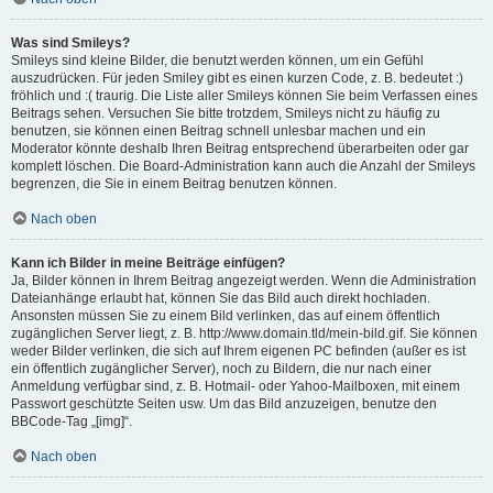
Was sind Smileys?
Smileys sind kleine Bilder, die benutzt werden können, um ein Gefühl
auszudrücken. Für jeden Smiley gibt es einen kurzen Code, z. B. bedeutet :)
fröhlich und :( traurig. Die Liste aller Smileys können Sie beim Verfassen eines
Beitrags sehen. Versuchen Sie bitte trotzdem, Smileys nicht zu häufig zu
benutzen, sie können einen Beitrag schnell unlesbar machen und ein
Moderator könnte deshalb Ihren Beitrag entsprechend überarbeiten oder gar
komplett löschen. Die Board-Administration kann auch die Anzahl der Smileys
begrenzen, die Sie in einem Beitrag benutzen können.
Nach oben
Kann ich Bilder in meine Beiträge einfügen?
Ja, Bilder können in Ihrem Beitrag angezeigt werden. Wenn die Administration
Dateianhänge erlaubt hat, können Sie das Bild auch direkt hochladen.
Ansonsten müssen Sie zu einem Bild verlinken, das auf einem öffentlich
zugänglichen Server liegt, z. B. http://www.domain.tld/mein-bild.gif. Sie können
weder Bilder verlinken, die sich auf Ihrem eigenen PC befinden (außer es ist
ein öffentlich zugänglicher Server), noch zu Bildern, die nur nach einer
Anmeldung verfügbar sind, z. B. Hotmail- oder Yahoo-Mailboxen, mit einem
Passwort geschützte Seiten usw. Um das Bild anzuzeigen, benutze den
BBCode-Tag „[img]“.
Nach oben