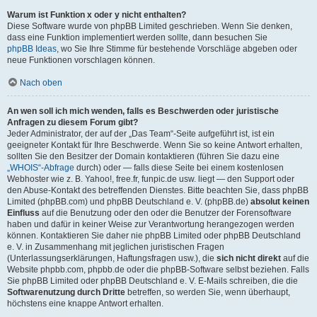
Warum ist Funktion x oder y nicht enthalten?
Diese Software wurde von phpBB Limited geschrieben. Wenn Sie denken,
dass eine Funktion implementiert werden sollte, dann besuchen Sie
phpBB Ideas
, wo Sie Ihre Stimme für bestehende Vorschläge abgeben oder
neue Funktionen vorschlagen können.
Nach oben
An wen soll ich mich wenden, falls es Beschwerden oder juristische
Anfragen zu diesem Forum gibt?
Jeder Administrator, der auf der „Das Team“-Seite aufgeführt ist, ist ein
geeigneter Kontakt für Ihre Beschwerde. Wenn Sie so keine Antwort erhalten,
sollten Sie den Besitzer der Domain kontaktieren (führen Sie dazu eine
„WHOIS“-Abfrage
durch) oder — falls diese Seite bei einem kostenlosen
Webhoster wie z. B. Yahoo!, free.fr, funpic.de usw. liegt — den Support oder
den Abuse-Kontakt des betreffenden Dienstes. Bitte beachten Sie, dass phpBB
Limited (phpBB.com) und phpBB Deutschland e. V. (phpBB.de)
absolut keinen
Einfluss
auf die Benutzung oder den oder die Benutzer der Forensoftware
haben und dafür in keiner Weise zur Verantwortung herangezogen werden
können. Kontaktieren Sie daher nie phpBB Limited oder phpBB Deutschland
e. V. in Zusammenhang mit jeglichen juristischen Fragen
(Unterlassungserklärungen, Haftungsfragen usw.), die
sich nicht direkt
auf die
Website phpbb.com, phpbb.de oder die phpBB-Software selbst beziehen. Falls
Sie phpBB Limited oder phpBB Deutschland e. V. E-Mails schreiben, die die
Softwarenutzung durch Dritte
betreffen, so werden Sie, wenn überhaupt,
höchstens eine knappe Antwort erhalten.