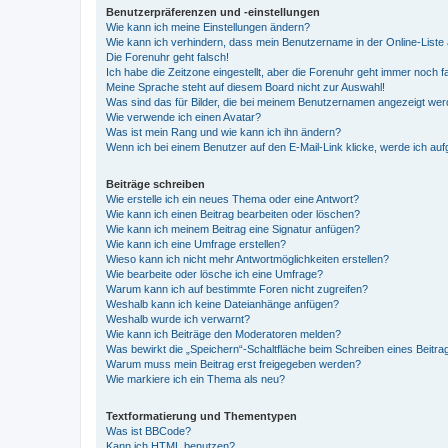
Benutzerpräferenzen und -einstellungen
Wie kann ich meine Einstellungen ändern?
Wie kann ich verhindern, dass mein Benutzername in der Online-Liste 
Die Forenuhr geht falsch!
Ich habe die Zeitzone eingestellt, aber die Forenuhr geht immer noch f
Meine Sprache steht auf diesem Board nicht zur Auswahl!
Was sind das für Bilder, die bei meinem Benutzernamen angezeigt we
Wie verwende ich einen Avatar?
Was ist mein Rang und wie kann ich ihn ändern?
Wenn ich bei einem Benutzer auf den E-Mail-Link klicke, werde ich au
Beiträge schreiben
Wie erstelle ich ein neues Thema oder eine Antwort?
Wie kann ich einen Beitrag bearbeiten oder löschen?
Wie kann ich meinem Beitrag eine Signatur anfügen?
Wie kann ich eine Umfrage erstellen?
Wieso kann ich nicht mehr Antwortmöglichkeiten erstellen?
Wie bearbeite oder lösche ich eine Umfrage?
Warum kann ich auf bestimmte Foren nicht zugreifen?
Weshalb kann ich keine Dateianhänge anfügen?
Weshalb wurde ich verwarnt?
Wie kann ich Beiträge den Moderatoren melden?
Was bewirkt die „Speichern“-Schaltfläche beim Schreiben eines Beitra
Warum muss mein Beitrag erst freigegeben werden?
Wie markiere ich ein Thema als neu?
Textformatierung und Thementypen
Was ist BBCode?
Kann ich HTML benutzen?