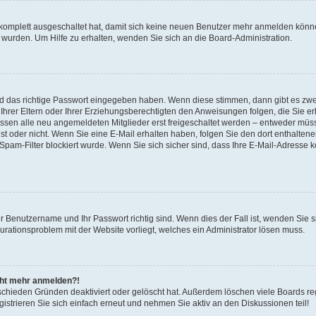
 komplett ausgeschaltet hat, damit sich keine neuen Benutzer mehr anmelden könne
 wurden. Um Hilfe zu erhalten, wenden Sie sich an die Board-Administration.
nd das richtige Passwort eingegeben haben. Wenn diese stimmen, dann gibt es zw
Ihrer Eltern oder Ihrer Erziehungsberechtigten den Anweisungen folgen, die Sie erh
üssen alle neu angemeldeten Mitglieder erst freigeschaltet werden – entweder müsse
 ist oder nicht. Wenn Sie eine E-Mail erhalten haben, folgen Sie den dort enthalte
pam-Filter blockiert wurde. Wenn Sie sich sicher sind, dass Ihre E-Mail-Adresse 
hr Benutzername und Ihr Passwort richtig sind. Wenn dies der Fall ist, wenden Sie
gurationsproblem mit der Website vorliegt, welches ein Administrator lösen muss.
icht mehr anmelden?!
schieden Gründen deaktiviert oder gelöscht hat. Außerdem löschen viele Boards reg
strieren Sie sich einfach erneut und nehmen Sie aktiv an den Diskussionen teil!