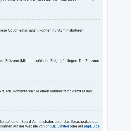
„Persönlichen Bereich“; der Link dazu wird meist oben auf der
iese Option einschalten, können nur Administratoren,
e Zeitzone (Mitteleuropäische Zeit, ...) festlegen. Die Zeitzone
h falsch. Kontaktieren Sie einen Administrator, damit er das
Sie ggf. einen Board-Administrator, ob er das Sprachpaket, das
zu können auf der Website von
phpBB Limited
oder auf
phpBB.de