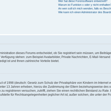
Wer hat diese Forensoftware entwickelt?
Warum ist Funktion x oder y nicht enthalten
An wen soll ich mich wenden, falls es Besc
Wie kann ich einen Administrator des Board
nistration dieses Forums entscheidet, ob Sie registriert sein müssen, um Beiträge z
ur Verfügung stehen: zum Beispiel Avatarbilder, Private Nachrichten, E-Mail-Versand
igt ist und Ihnen zahlreiche Vorteile bietet.
t of 1998 (deutsch: Gesetz zum Schutz der Privatsphäre von Kindern im Internet vo
unter 13 Jahren erheben, hierzu die Zustimmung der Eltern beziehungsweise des o
h zu registrieren versuchen, zutrifft, ziehen Sie einen rechtlichen Beistand zu Rat
stelle für Rechtsangelegenheiten jeglicher Art ist; außer solchen, die unter der 
.