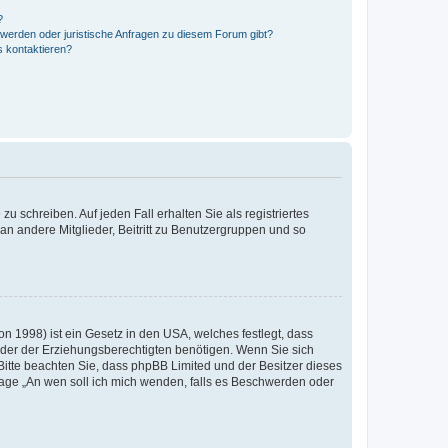
?
hwerden oder juristische Anfragen zu diesem Forum gibt?
s kontaktieren?
u schreiben. Auf jeden Fall erhalten Sie als registriertes
 an andere Mitglieder, Beitritt zu Benutzergruppen und so
n 1998) ist ein Gesetz in den USA, welches festlegt, dass
der der Erziehungsberechtigten benötigen. Wenn Sie sich
e. Bitte beachten Sie, dass phpBB Limited und der Besitzer dieses
Frage „An wen soll ich mich wenden, falls es Beschwerden oder