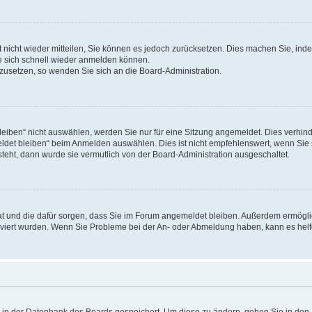
rt nicht wieder mitteilen, Sie können es jedoch zurücksetzen. Dies machen Sie, in
e sich schnell wieder anmelden können.
ckzusetzen, so wenden Sie sich an die Board-Administration.
ben“ nicht auswählen, werden Sie nur für eine Sitzung angemeldet. Dies verhinde
et bleiben“ beim Anmelden auswählen. Dies ist nicht empfehlenswert, wenn Sie s
steht, dann wurde sie vermutlich von der Board-Administration ausgeschaltet.
 hat und die dafür sorgen, dass Sie im Forum angemeldet bleiben. Außerdem ermögl
ktiviert wurden. Wenn Sie Probleme bei der An- oder Abmeldung haben, kann es hel