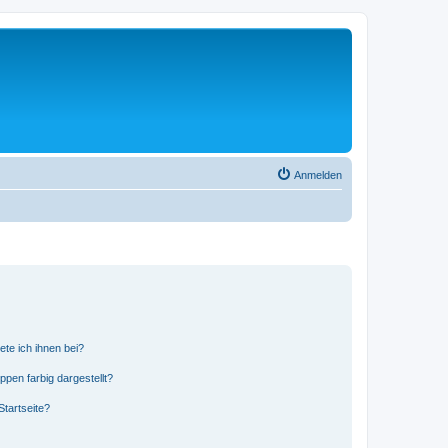
Anmelden
ete ich ihnen bei?
en farbig dargestellt?
tartseite?