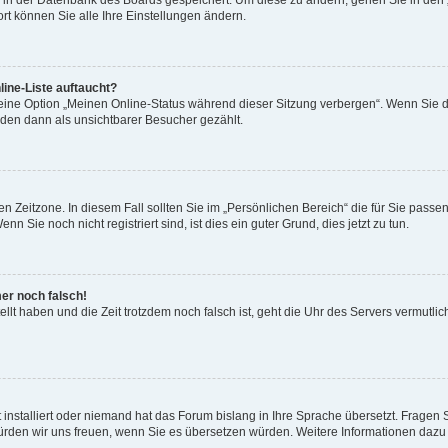
en in der Datenbank des Boards gespeichert. Um diese zu ändern, gehen Sie in den 
rt können Sie alle Ihre Einstellungen ändern.
ine-Liste auftaucht?
 eine Option „Meinen Online-Status während dieser Sitzung verbergen“. Wenn Sie d
rden dann als unsichtbarer Besucher gezählt.
n Zeitzone. In diesem Fall sollten Sie im „Persönlichen Bereich“ die für Sie passend
 Sie noch nicht registriert sind, ist dies ein guter Grund, dies jetzt zu tun.
mer noch falsch!
ellt haben und die Zeit trotzdem noch falsch ist, geht die Uhr des Servers vermutlic
 installiert oder niemand hat das Forum bislang in Ihre Sprache übersetzt. Fragen 
t, würden wir uns freuen, wenn Sie es übersetzen würden. Weitere Informationen da