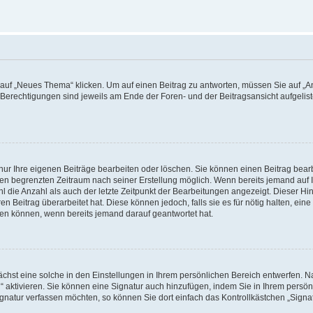
f „Neues Thema“ klicken. Um auf einen Beitrag zu antworten, müssen Sie auf „Ant
e Berechtigungen sind jeweils am Ende der Foren- und der Beitragsansicht aufgeliste
nur Ihre eigenen Beiträge bearbeiten oder löschen. Sie können einen Beitrag bear
nen begrenzten Zeitraum nach seiner Erstellung möglich. Wenn bereits jemand auf Ih
 die Anzahl als auch der letzte Zeitpunkt der Bearbeitungen angezeigt. Dieser Hi
 Beitrag überarbeitet hat. Diese können jedoch, falls sie es für nötig halten, eine 
hen können, wenn bereits jemand darauf geantwortet hat.
hst eine solche in den Einstellungen in Ihrem persönlichen Bereich entwerfen. Na
 aktivieren. Sie können eine Signatur auch hinzufügen, indem Sie in Ihrem persö
gnatur verfassen möchten, so können Sie dort einfach das Kontrollkästchen „Signa