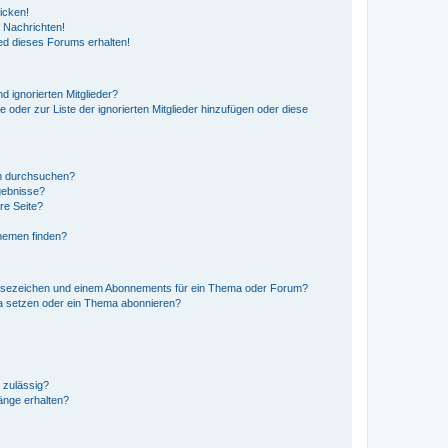
icken!
 Nachrichten!
ed dieses Forums erhalten!
d ignorierten Mitglieder?
e oder zur Liste der ignorierten Mitglieder hinzufügen oder diese
en durchsuchen?
gebnisse?
re Seite?
hemen finden?
esezeichen und einem Abonnements für ein Thema oder Forum?
a setzen oder ein Thema abonnieren?
 zulässig?
hänge erhalten?