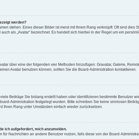
gezeigt werden?
men stehen. Eines dieser Bilder ist meist mit Ihrem Rang verknüpft: Oft sind dies S
auch als „Avatar“ bezeichnet. Es handelt sich hierbei in der Regel um ein persönl
 Avatar über eine der folgenden vier Methoden hinzufügen: Gravatar, Galerie, Rem
inen Avatar benutzen können, sollten Sie die Board-Administration kontaktieren.
iele Beiträge Sie bislang erstellt haben oder identifizieren bestimmte Benutzer
 Board-Administration festgelegt wurden. Bitte schreiben Sie keine sinnlosen Beit
wird Ihren Rang unter Umständen einfach wieder zurücksetzen.
rde ich aufgefordert, mich anzumelden.
ion für Nachrichten an andere Benutzer nutzen, falls diese von der Board-Administ