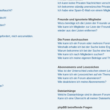
Ich kann keine Privaten Nachrichten versch
Ich bekomme ständig unerwünschte Private
auftaucht?
Ich habe eine Spam-E-Mail von einem Mitgli
alsch!
Freunde und ignorierte Mitglieder
Wozu benötige ich die Listen der Freunde un
rden?
Wie kann ich Mitglieder zur Liste der Freund
wieder aus den Listen entfernen?
fgefordert, mich anzumelden.
Die Foren durchsuchen
Wie kann ich ein Forum oder mehrere For
Weshalb erhalte ich bei der Suche keine Er
Warum bekomme ich bei der Suche eine lee
Wie kann ich nach Mitgliedern suchen?
Wie kann ich meine eigenen Beiträge und T
Abonnements und Lesezeichen
Was ist der Unterschied zwischen einem L
Wie kann ich ein Lesezeichen auf ein Them
Wie kann ich ein Forum abonnieren?
Wie deaktiviere ich meine Abonnements?
gs?
Dateianhänge
Welche Dateianhänge sind in diesem Forum
Kann ich eine Übersicht all meiner Dateian
phpBB betreffende Fragen