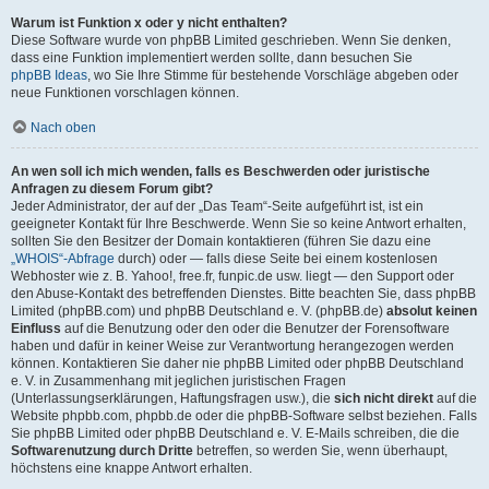
Warum ist Funktion x oder y nicht enthalten?
Diese Software wurde von phpBB Limited geschrieben. Wenn Sie denken,
dass eine Funktion implementiert werden sollte, dann besuchen Sie
phpBB Ideas
, wo Sie Ihre Stimme für bestehende Vorschläge abgeben oder
neue Funktionen vorschlagen können.
Nach oben
An wen soll ich mich wenden, falls es Beschwerden oder juristische
Anfragen zu diesem Forum gibt?
Jeder Administrator, der auf der „Das Team“-Seite aufgeführt ist, ist ein
geeigneter Kontakt für Ihre Beschwerde. Wenn Sie so keine Antwort erhalten,
sollten Sie den Besitzer der Domain kontaktieren (führen Sie dazu eine
„WHOIS“-Abfrage
durch) oder — falls diese Seite bei einem kostenlosen
Webhoster wie z. B. Yahoo!, free.fr, funpic.de usw. liegt — den Support oder
den Abuse-Kontakt des betreffenden Dienstes. Bitte beachten Sie, dass phpBB
Limited (phpBB.com) und phpBB Deutschland e. V. (phpBB.de)
absolut keinen
Einfluss
auf die Benutzung oder den oder die Benutzer der Forensoftware
haben und dafür in keiner Weise zur Verantwortung herangezogen werden
können. Kontaktieren Sie daher nie phpBB Limited oder phpBB Deutschland
e. V. in Zusammenhang mit jeglichen juristischen Fragen
(Unterlassungserklärungen, Haftungsfragen usw.), die
sich nicht direkt
auf die
Website phpbb.com, phpbb.de oder die phpBB-Software selbst beziehen. Falls
Sie phpBB Limited oder phpBB Deutschland e. V. E-Mails schreiben, die die
Softwarenutzung durch Dritte
betreffen, so werden Sie, wenn überhaupt,
höchstens eine knappe Antwort erhalten.