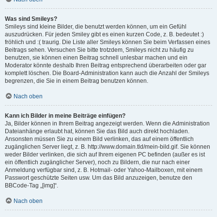
Was sind Smileys?
Smileys sind kleine Bilder, die benutzt werden können, um ein Gefühl
auszudrücken. Für jeden Smiley gibt es einen kurzen Code, z. B. bedeutet :)
fröhlich und :( traurig. Die Liste aller Smileys können Sie beim Verfassen eines
Beitrags sehen. Versuchen Sie bitte trotzdem, Smileys nicht zu häufig zu
benutzen, sie können einen Beitrag schnell unlesbar machen und ein
Moderator könnte deshalb Ihren Beitrag entsprechend überarbeiten oder gar
komplett löschen. Die Board-Administration kann auch die Anzahl der Smileys
begrenzen, die Sie in einem Beitrag benutzen können.
Nach oben
Kann ich Bilder in meine Beiträge einfügen?
Ja, Bilder können in Ihrem Beitrag angezeigt werden. Wenn die Administration
Dateianhänge erlaubt hat, können Sie das Bild auch direkt hochladen.
Ansonsten müssen Sie zu einem Bild verlinken, das auf einem öffentlich
zugänglichen Server liegt, z. B. http://www.domain.tld/mein-bild.gif. Sie können
weder Bilder verlinken, die sich auf Ihrem eigenen PC befinden (außer es ist
ein öffentlich zugänglicher Server), noch zu Bildern, die nur nach einer
Anmeldung verfügbar sind, z. B. Hotmail- oder Yahoo-Mailboxen, mit einem
Passwort geschützte Seiten usw. Um das Bild anzuzeigen, benutze den
BBCode-Tag „[img]“.
Nach oben