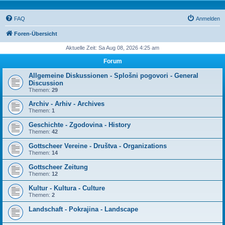
FAQ
Anmelden
Foren-Übersicht
Aktuelle Zeit: Sa Aug 08, 2026 4:25 am
Forum
Allgemeine Diskussionen - Splošni pogovori - General
Discussion
Themen:
29
Archiv - Arhiv - Archives
Themen:
1
Geschichte - Zgodovina - History
Themen:
42
Gottscheer Vereine - Društva - Organizations
Themen:
14
Gottscheer Zeitung
Themen:
12
Kultur - Kultura - Culture
Themen:
2
Landschaft - Pokrajina - Landscape