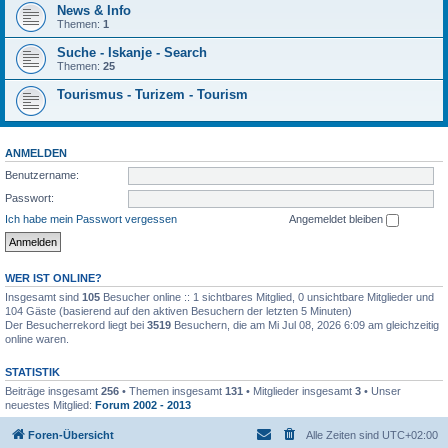
News & Info
Themen:
1
Suche - Iskanje - Search
Themen:
25
Tourismus - Turizem - Tourism
ANMELDEN
Benutzername:
Passwort:
Ich habe mein Passwort vergessen
Angemeldet bleiben
WER IST ONLINE?
Insgesamt sind
105
Besucher online :: 1 sichtbares Mitglied, 0 unsichtbare Mitglieder und
104 Gäste (basierend auf den aktiven Besuchern der letzten 5 Minuten)
Der Besucherrekord liegt bei
3519
Besuchern, die am Mi Jul 08, 2026 6:09 am gleichzeitig
online waren.
STATISTIK
Beiträge insgesamt
256
• Themen insgesamt
131
• Mitglieder insgesamt
3
• Unser
neuestes Mitglied:
Forum 2002 - 2013
Foren-Übersicht
Alle Zeiten sind
UTC+02:00