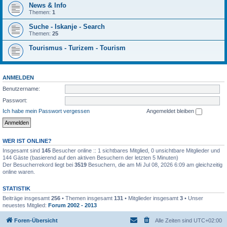
News & Info
Themen:
1
Suche - Iskanje - Search
Themen:
25
Tourismus - Turizem - Tourism
ANMELDEN
Benutzername:
Passwort:
Ich habe mein Passwort vergessen
Angemeldet bleiben
WER IST ONLINE?
Insgesamt sind
145
Besucher online :: 1 sichtbares Mitglied, 0 unsichtbare Mitglieder und
144 Gäste (basierend auf den aktiven Besuchern der letzten 5 Minuten)
Der Besucherrekord liegt bei
3519
Besuchern, die am Mi Jul 08, 2026 6:09 am gleichzeitig
online waren.
STATISTIK
Beiträge insgesamt
256
• Themen insgesamt
131
• Mitglieder insgesamt
3
• Unser
neuestes Mitglied:
Forum 2002 - 2013
Foren-Übersicht
Alle Zeiten sind
UTC+02:00