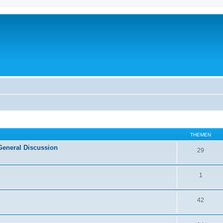
THEMEN
General Discussion
29
1
42