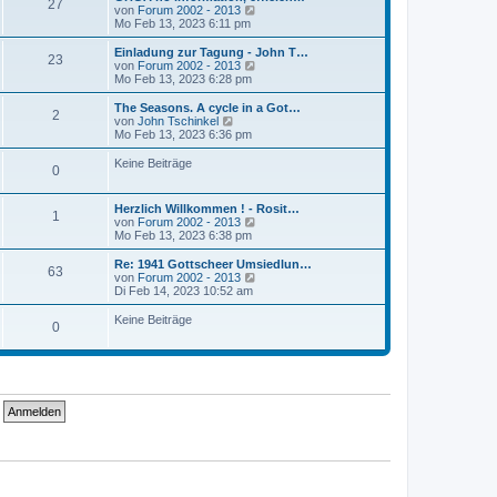
r
27
B
s
N
von
Forum 2002 - 2013
a
e
t
e
Mo Feb 13, 2023 6:11 pm
g
i
e
u
t
r
e
Einladung zur Tagung - John T…
r
23
B
s
N
von
Forum 2002 - 2013
a
e
t
e
Mo Feb 13, 2023 6:28 pm
g
i
e
u
t
r
e
The Seasons. A cycle in a Got…
r
2
B
s
N
von
John Tschinkel
a
e
t
e
Mo Feb 13, 2023 6:36 pm
g
i
e
u
t
r
e
Keine Beiträge
r
0
B
s
a
e
t
g
i
e
Herzlich Willkommen ! - Rosit…
t
r
1
N
von
Forum 2002 - 2013
r
B
e
Mo Feb 13, 2023 6:38 pm
a
e
u
g
i
e
Re: 1941 Gottscheer Umsiedlun…
t
63
s
N
von
Forum 2002 - 2013
r
t
e
Di Feb 14, 2023 10:52 am
a
e
u
g
r
e
Keine Beiträge
0
B
s
e
t
i
e
t
r
r
B
a
e
g
i
t
r
a
g