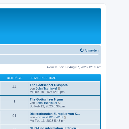
Anmelden
Aktuelle Zeit: Fr Aug 07, 2026 12:09 am
BEITRÄGE
LETZTER BEITRAG
The Gottscheer Diaspora
44
N
von
John Tschinkel
e
Mi Dez 18, 2024 5:10 pm
u
e
The Gottscheer Hymn
1
s
N
von
John Tschinkel
t
e
So Feb 12, 2023 6:36 pm
e
u
r
e
Die sterbenden Europäer von K…
91
B
s
N
von
Forum 2002 - 2013
e
t
e
Mo Feb 13, 2023 5:43 pm
i
e
u
t
r
e
GHGA no information, efficien…