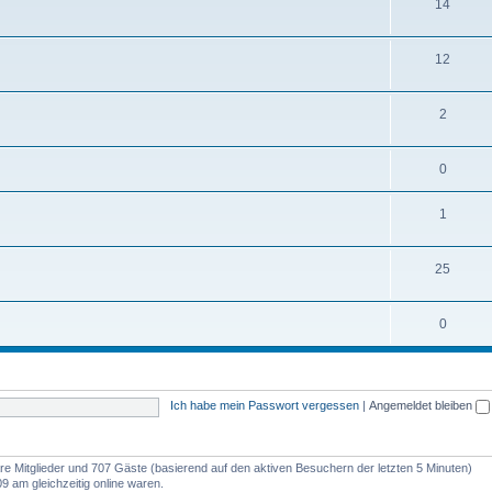
14
12
2
0
1
25
0
Ich habe mein Passwort vergessen
|
Angemeldet bleiben
bare Mitglieder und 707 Gäste (basierend auf den aktiven Besuchern der letzten 5 Minuten)
9 am gleichzeitig online waren.