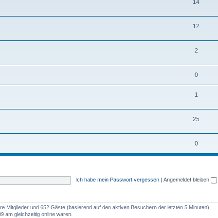
14
12
2
0
1
25
0
Ich habe mein Passwort vergessen
|
Angemeldet bleiben
bare Mitglieder und 652 Gäste (basierend auf den aktiven Besuchern der letzten 5 Minuten)
9 am gleichzeitig online waren.