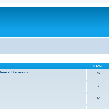
THEMEN
General Discussion
29
1
42