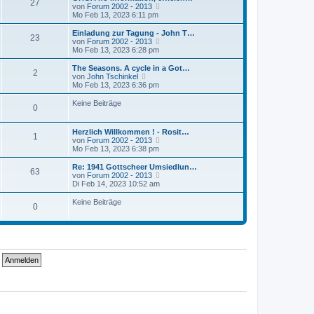
r
27
B
s
N
von
Forum 2002 - 2013
a
e
t
e
Mo Feb 13, 2023 6:11 pm
g
i
e
u
t
r
e
Einladung zur Tagung - John T…
r
23
B
s
N
von
Forum 2002 - 2013
a
e
t
e
Mo Feb 13, 2023 6:28 pm
g
i
e
u
t
r
e
The Seasons. A cycle in a Got…
r
2
B
s
N
von
John Tschinkel
a
e
t
e
Mo Feb 13, 2023 6:36 pm
g
i
e
u
t
r
e
Keine Beiträge
r
0
B
s
a
e
t
g
i
e
Herzlich Willkommen ! - Rosit…
t
r
1
N
von
Forum 2002 - 2013
r
B
e
Mo Feb 13, 2023 6:38 pm
a
e
u
g
i
e
Re: 1941 Gottscheer Umsiedlun…
t
63
s
N
von
Forum 2002 - 2013
r
t
e
Di Feb 14, 2023 10:52 am
a
e
u
g
r
e
Keine Beiträge
0
B
s
e
t
i
e
t
r
r
B
a
e
g
i
t
r
a
g