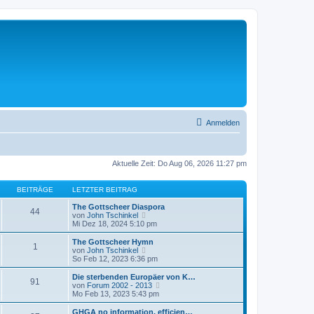
Anmelden
Aktuelle Zeit: Do Aug 06, 2026 11:27 pm
BEITRÄGE
LETZTER BEITRAG
The Gottscheer Diaspora
44
N
von
John Tschinkel
e
Mi Dez 18, 2024 5:10 pm
u
e
The Gottscheer Hymn
1
s
N
von
John Tschinkel
t
e
So Feb 12, 2023 6:36 pm
e
u
r
e
Die sterbenden Europäer von K…
91
B
s
N
von
Forum 2002 - 2013
e
t
e
Mo Feb 13, 2023 5:43 pm
i
e
u
t
r
e
GHGA no information, efficien…