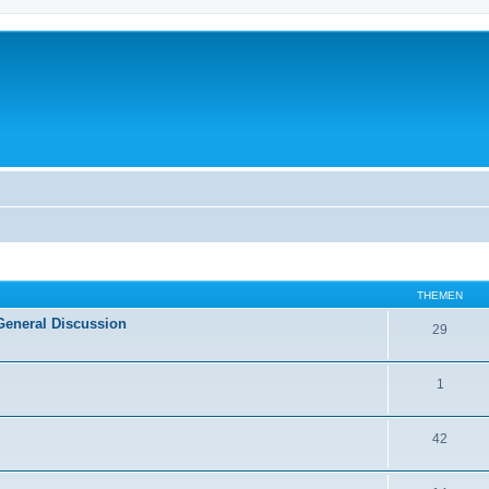
THEMEN
General Discussion
29
1
42