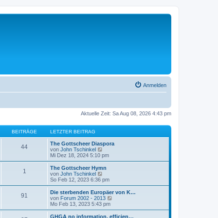
Anmelden
Aktuelle Zeit: Sa Aug 08, 2026 4:43 pm
BEITRÄGE
LETZTER BEITRAG
The Gottscheer Diaspora
44
N
von
John Tschinkel
e
Mi Dez 18, 2024 5:10 pm
u
e
The Gottscheer Hymn
1
s
N
von
John Tschinkel
t
e
So Feb 12, 2023 6:36 pm
e
u
r
e
Die sterbenden Europäer von K…
91
B
s
N
von
Forum 2002 - 2013
e
t
e
Mo Feb 13, 2023 5:43 pm
i
e
u
t
r
e
GHGA no information, efficien…