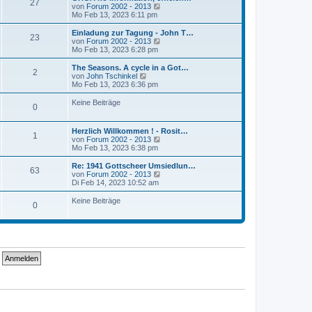
r
27
B
s
N
von
Forum 2002 - 2013
a
e
t
e
Mo Feb 13, 2023 6:11 pm
g
i
e
u
t
r
e
Einladung zur Tagung - John T…
r
23
B
s
N
von
Forum 2002 - 2013
a
e
t
e
Mo Feb 13, 2023 6:28 pm
g
i
e
u
t
r
e
The Seasons. A cycle in a Got…
r
2
B
s
N
von
John Tschinkel
a
e
t
e
Mo Feb 13, 2023 6:36 pm
g
i
e
u
t
r
e
Keine Beiträge
r
0
B
s
a
e
t
g
i
e
Herzlich Willkommen ! - Rosit…
t
r
1
N
von
Forum 2002 - 2013
r
B
e
Mo Feb 13, 2023 6:38 pm
a
e
u
g
i
e
Re: 1941 Gottscheer Umsiedlun…
t
63
s
N
von
Forum 2002 - 2013
r
t
e
Di Feb 14, 2023 10:52 am
a
e
u
g
r
e
Keine Beiträge
0
B
s
e
t
i
e
t
r
r
B
a
e
g
i
t
r
a
g