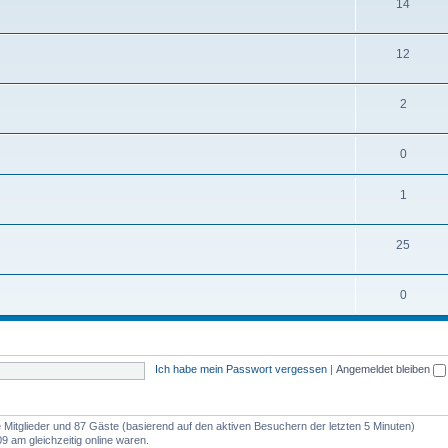
14
12
2
0
1
25
0
Ich habe mein Passwort vergessen
|
Angemeldet bleiben
re Mitglieder und 87 Gäste (basierend auf den aktiven Besuchern der letzten 5 Minuten)
9 am gleichzeitig online waren.