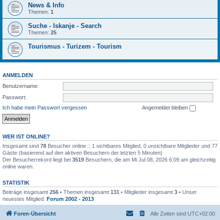
News & Info
Themen:
1
Suche - Iskanje - Search
Themen:
25
Tourismus - Turizem - Tourism
ANMELDEN
Benutzername:
Passwort:
Ich habe mein Passwort vergessen
Angemeldet bleiben
WER IST ONLINE?
Insgesamt sind
78
Besucher online :: 1 sichtbares Mitglied, 0 unsichtbare Mitglieder und 77
Gäste (basierend auf den aktiven Besuchern der letzten 5 Minuten)
Der Besucherrekord liegt bei
3519
Besuchern, die am Mi Jul 08, 2026 6:09 am gleichzeitig
online waren.
STATISTIK
Beiträge insgesamt
256
• Themen insgesamt
131
• Mitglieder insgesamt
3
• Unser
neuestes Mitglied:
Forum 2002 - 2013
Foren-Übersicht
Alle Zeiten sind
UTC+02:00