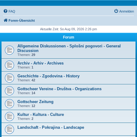
FAQ
Anmelden
Foren-Übersicht
Aktuelle Zeit: So Aug 09, 2026 2:26 pm
Forum
Allgemeine Diskussionen - Splošni pogovori - General
Discussion
Themen:
29
Archiv - Arhiv - Archives
Themen:
1
Geschichte - Zgodovina - History
Themen:
42
Gottscheer Vereine - Društva - Organizations
Themen:
14
Gottscheer Zeitung
Themen:
12
Kultur - Kultura - Culture
Themen:
2
Landschaft - Pokrajina - Landscape