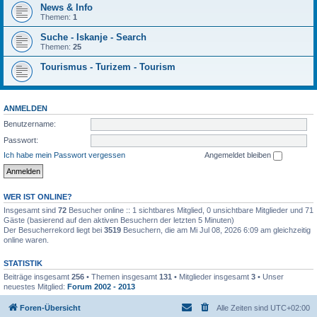
News & Info
Themen:
1
Suche - Iskanje - Search
Themen:
25
Tourismus - Turizem - Tourism
ANMELDEN
Benutzername:
Passwort:
Ich habe mein Passwort vergessen
Angemeldet bleiben
WER IST ONLINE?
Insgesamt sind
72
Besucher online :: 1 sichtbares Mitglied, 0 unsichtbare Mitglieder und 71
Gäste (basierend auf den aktiven Besuchern der letzten 5 Minuten)
Der Besucherrekord liegt bei
3519
Besuchern, die am Mi Jul 08, 2026 6:09 am gleichzeitig
online waren.
STATISTIK
Beiträge insgesamt
256
• Themen insgesamt
131
• Mitglieder insgesamt
3
• Unser
neuestes Mitglied:
Forum 2002 - 2013
Foren-Übersicht
Alle Zeiten sind
UTC+02:00