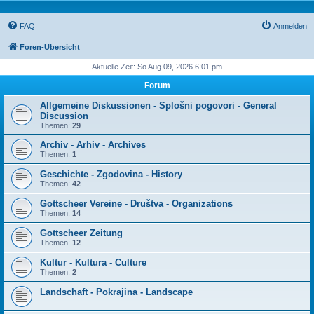
FAQ
Anmelden
Foren-Übersicht
Aktuelle Zeit: So Aug 09, 2026 6:01 pm
Forum
Allgemeine Diskussionen - Splošni pogovori - General
Discussion
Themen:
29
Archiv - Arhiv - Archives
Themen:
1
Geschichte - Zgodovina - History
Themen:
42
Gottscheer Vereine - Društva - Organizations
Themen:
14
Gottscheer Zeitung
Themen:
12
Kultur - Kultura - Culture
Themen:
2
Landschaft - Pokrajina - Landscape