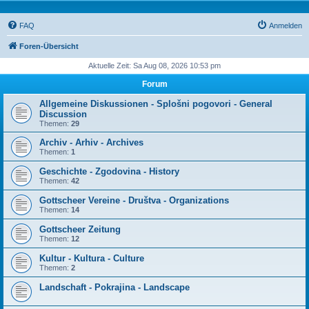
FAQ
Anmelden
Foren-Übersicht
Aktuelle Zeit: Sa Aug 08, 2026 10:53 pm
Forum
Allgemeine Diskussionen - Splošni pogovori - General
Discussion
Themen:
29
Archiv - Arhiv - Archives
Themen:
1
Geschichte - Zgodovina - History
Themen:
42
Gottscheer Vereine - Društva - Organizations
Themen:
14
Gottscheer Zeitung
Themen:
12
Kultur - Kultura - Culture
Themen:
2
Landschaft - Pokrajina - Landscape