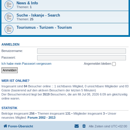
News & Info
Themen:
1
Suche - Iskanje - Search
Themen:
25
Tourismus - Turizem - Tourism
ANMELDEN
Benutzername:
Passwort:
Ich habe mein Passwort vergessen
Angemeldet bleiben
WER IST ONLINE?
Insgesamt sind
84
Besucher online :: 1 sichtbares Mitglied, 0 unsichtbare Mitglieder und 83
Gäste (basierend auf den aktiven Besuchern der letzten 5 Minuten)
Der Besucherrekord liegt bei
3519
Besuchern, die am Mi Jul 08, 2026 6:09 am gleichzeitig
online waren.
STATISTIK
Beiträge insgesamt
256
• Themen insgesamt
131
• Mitglieder insgesamt
3
• Unser
neuestes Mitglied:
Forum 2002 - 2013
Foren-Übersicht
Alle Zeiten sind
UTC+02:00