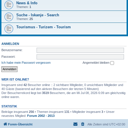
News & Info
Themen:
1
Suche - Iskanje - Search
Themen:
25
Tourismus - Turizem - Tourism
ANMELDEN
Benutzername:
Passwort:
Ich habe mein Passwort vergessen
Angemeldet bleiben
WER IST ONLINE?
Insgesamt sind
42
Besucher online :: 2 sichtbare Mitglieder, 0 unsichtbare Mitglieder und
40 Gäste (basierend auf den aktiven Besuchern der letzten 5 Minuten)
Der Besucherrekord liegt bei
3519
Besuchern, die am Mi Jul 08, 2026 6:09 am gleichzeitig
online waren.
STATISTIK
Beiträge insgesamt
256
• Themen insgesamt
131
• Mitglieder insgesamt
3
• Unser
neuestes Mitglied:
Forum 2002 - 2013
Foren-Übersicht
Alle Zeiten sind
UTC+02:00