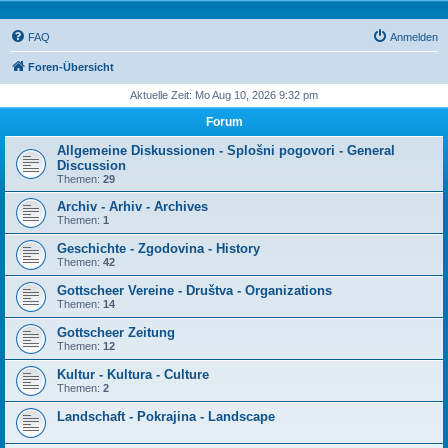
FAQ
Anmelden
Foren-Übersicht
Aktuelle Zeit: Mo Aug 10, 2026 9:32 pm
Forum
Allgemeine Diskussionen - Splošni pogovori - General
Discussion
Themen:
29
Archiv - Arhiv - Archives
Themen:
1
Geschichte - Zgodovina - History
Themen:
42
Gottscheer Vereine - Društva - Organizations
Themen:
14
Gottscheer Zeitung
Themen:
12
Kultur - Kultura - Culture
Themen:
2
Landschaft - Pokrajina - Landscape