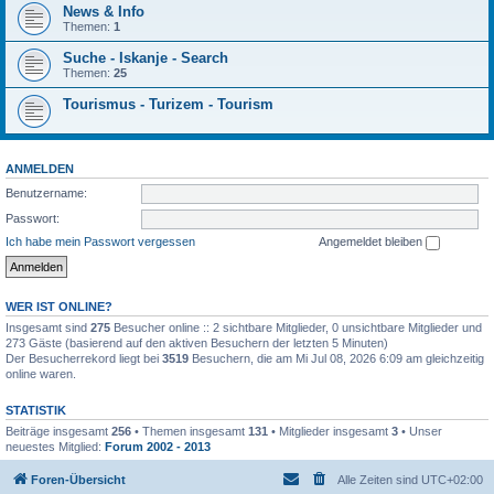
News & Info
Themen:
1
Suche - Iskanje - Search
Themen:
25
Tourismus - Turizem - Tourism
ANMELDEN
Benutzername:
Passwort:
Ich habe mein Passwort vergessen
Angemeldet bleiben
WER IST ONLINE?
Insgesamt sind
275
Besucher online :: 2 sichtbare Mitglieder, 0 unsichtbare Mitglieder und
273 Gäste (basierend auf den aktiven Besuchern der letzten 5 Minuten)
Der Besucherrekord liegt bei
3519
Besuchern, die am Mi Jul 08, 2026 6:09 am gleichzeitig
online waren.
STATISTIK
Beiträge insgesamt
256
• Themen insgesamt
131
• Mitglieder insgesamt
3
• Unser
neuestes Mitglied:
Forum 2002 - 2013
Foren-Übersicht
Alle Zeiten sind
UTC+02:00