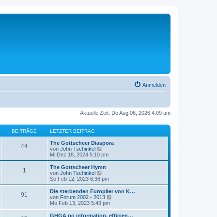
Anmelden
Aktuelle Zeit: Do Aug 06, 2026 4:09 am
BEITRÄGE
LETZTER BEITRAG
The Gottscheer Diaspora
44
N
von
John Tschinkel
e
Mi Dez 18, 2024 5:10 pm
u
e
The Gottscheer Hymn
1
s
N
von
John Tschinkel
t
e
So Feb 12, 2023 6:36 pm
e
u
r
e
Die sterbenden Europäer von K…
91
B
s
N
von
Forum 2002 - 2013
e
t
e
Mo Feb 13, 2023 5:43 pm
i
e
u
t
r
e
GHGA no information, efficien…