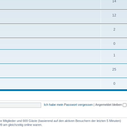
14
12
2
0
1
25
0
Ich habe mein Passwort vergessen
|
Angemeldet bleiben
are Mitglieder und 669 Gäste (basierend auf den aktiven Besuchern der letzten 5 Minuten)
9 am gleichzeitig online waren.