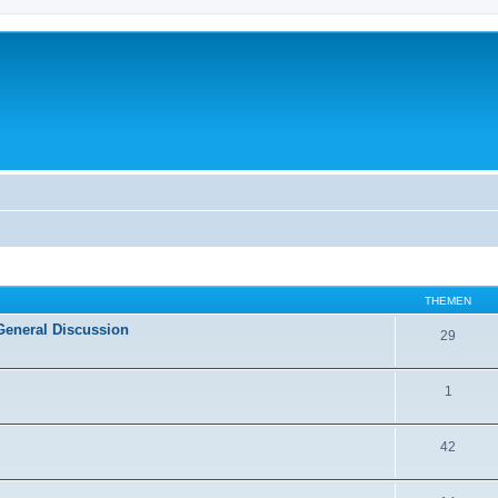
THEMEN
General Discussion
29
1
42