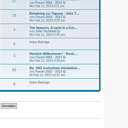
r
27
B
s
N
von
Forum 2002 - 2013
a
e
t
e
Mo Feb 13, 2023 6:11 pm
g
i
e
u
t
r
e
Einladung zur Tagung - John T…
r
23
B
s
N
von
Forum 2002 - 2013
a
e
t
e
Mo Feb 13, 2023 6:28 pm
g
i
e
u
t
r
e
The Seasons. A cycle in a Got…
r
2
B
s
N
von
John Tschinkel
a
e
t
e
Mo Feb 13, 2023 6:36 pm
g
i
e
u
t
r
e
Keine Beiträge
r
0
B
s
a
e
t
g
i
e
Herzlich Willkommen ! - Rosit…
t
r
1
N
von
Forum 2002 - 2013
r
B
e
Mo Feb 13, 2023 6:38 pm
a
e
u
g
i
e
Re: 1941 Gottscheer Umsiedlun…
t
63
s
N
von
Forum 2002 - 2013
r
t
e
Di Feb 14, 2023 10:52 am
a
e
u
g
r
e
Keine Beiträge
0
B
s
e
t
i
e
t
r
r
B
a
e
g
i
t
r
a
g