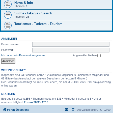
News & Info
Themen:
1
Suche - Iskanje - Search
Themen:
25
Tourismus - Turizem - Tourism
ANMELDEN
Benutzername:
Passwort:
Ich habe mein Passwort vergessen
Angemeldet bleiben
WER IST ONLINE?
Insgesamt sind
63
Besucher online :: 2 sichtbare Mitglieder, 0 unsichtbare Mitglieder und
61 Gäste (basierend auf den aktiven Besuchern der letzten 5 Minuten)
Der Besucherrekord liegt bei
3519
Besuchern, die am Mi Jul 08, 2026 6:09 am gleichzeitig
online waren.
STATISTIK
Beiträge insgesamt
256
• Themen insgesamt
131
• Mitglieder insgesamt
3
• Unser
neuestes Mitglied:
Forum 2002 - 2013
Foren-Übersicht
Alle Zeiten sind
UTC+02:00