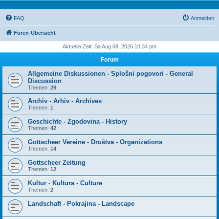
FAQ
Anmelden
Foren-Übersicht
Aktuelle Zeit: Sa Aug 08, 2026 10:34 pm
Forum
Allgemeine Diskussionen - Splošni pogovori - General
Discussion
Themen:
29
Archiv - Arhiv - Archives
Themen:
1
Geschichte - Zgodovina - History
Themen:
42
Gottscheer Vereine - Društva - Organizations
Themen:
14
Gottscheer Zeitung
Themen:
12
Kultur - Kultura - Culture
Themen:
2
Landschaft - Pokrajina - Landscape