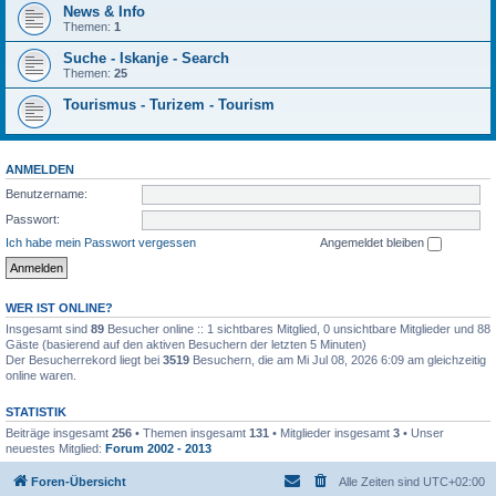
News & Info
Themen:
1
Suche - Iskanje - Search
Themen:
25
Tourismus - Turizem - Tourism
ANMELDEN
Benutzername:
Passwort:
Ich habe mein Passwort vergessen
Angemeldet bleiben
WER IST ONLINE?
Insgesamt sind
89
Besucher online :: 1 sichtbares Mitglied, 0 unsichtbare Mitglieder und 88
Gäste (basierend auf den aktiven Besuchern der letzten 5 Minuten)
Der Besucherrekord liegt bei
3519
Besuchern, die am Mi Jul 08, 2026 6:09 am gleichzeitig
online waren.
STATISTIK
Beiträge insgesamt
256
• Themen insgesamt
131
• Mitglieder insgesamt
3
• Unser
neuestes Mitglied:
Forum 2002 - 2013
Foren-Übersicht
Alle Zeiten sind
UTC+02:00