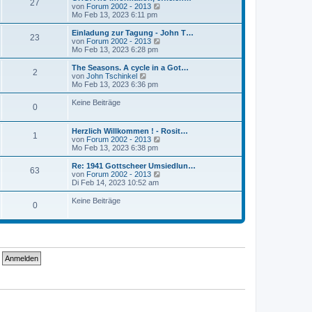
r
27
B
s
N
von
Forum 2002 - 2013
a
e
t
e
Mo Feb 13, 2023 6:11 pm
g
i
e
u
t
r
e
Einladung zur Tagung - John T…
r
23
B
s
N
von
Forum 2002 - 2013
a
e
t
e
Mo Feb 13, 2023 6:28 pm
g
i
e
u
t
r
e
The Seasons. A cycle in a Got…
r
2
B
s
N
von
John Tschinkel
a
e
t
e
Mo Feb 13, 2023 6:36 pm
g
i
e
u
t
r
e
Keine Beiträge
r
0
B
s
a
e
t
g
i
e
Herzlich Willkommen ! - Rosit…
t
r
1
N
von
Forum 2002 - 2013
r
B
e
Mo Feb 13, 2023 6:38 pm
a
e
u
g
i
e
Re: 1941 Gottscheer Umsiedlun…
t
63
s
N
von
Forum 2002 - 2013
r
t
e
Di Feb 14, 2023 10:52 am
a
e
u
g
r
e
Keine Beiträge
0
B
s
e
t
i
e
t
r
r
B
a
e
g
i
t
r
a
g