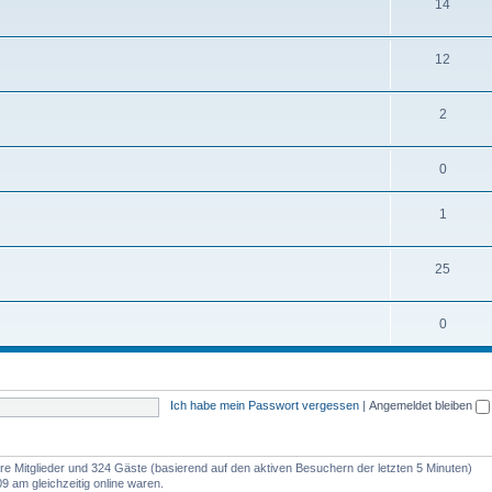
14
12
2
0
1
25
0
Ich habe mein Passwort vergessen
|
Angemeldet bleiben
bare Mitglieder und 324 Gäste (basierend auf den aktiven Besuchern der letzten 5 Minuten)
9 am gleichzeitig online waren.