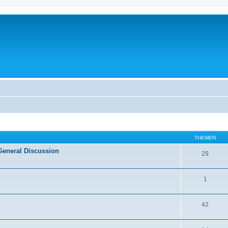
THEMEN
General Discussion
29
1
42