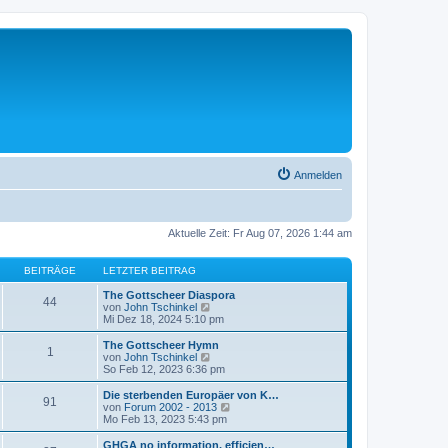
Anmelden
Aktuelle Zeit: Fr Aug 07, 2026 1:44 am
BEITRÄGE
LETZTER BEITRAG
The Gottscheer Diaspora
44
N
von
John Tschinkel
e
Mi Dez 18, 2024 5:10 pm
u
e
The Gottscheer Hymn
1
s
N
von
John Tschinkel
t
e
So Feb 12, 2023 6:36 pm
e
u
r
e
Die sterbenden Europäer von K…
91
B
s
N
von
Forum 2002 - 2013
e
t
e
Mo Feb 13, 2023 5:43 pm
i
e
u
t
r
e
GHGA no information, efficien…