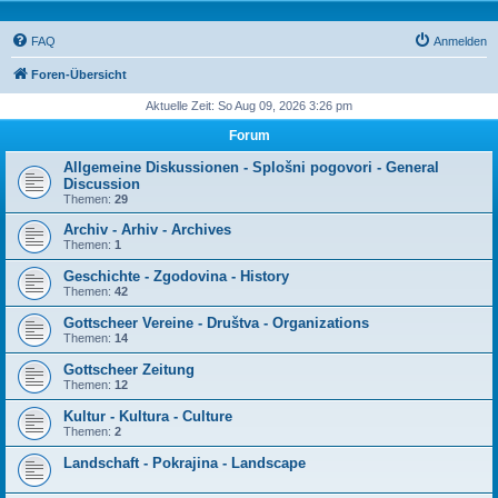
FAQ
Anmelden
Foren-Übersicht
Aktuelle Zeit: So Aug 09, 2026 3:26 pm
Forum
Allgemeine Diskussionen - Splošni pogovori - General
Discussion
Themen:
29
Archiv - Arhiv - Archives
Themen:
1
Geschichte - Zgodovina - History
Themen:
42
Gottscheer Vereine - Društva - Organizations
Themen:
14
Gottscheer Zeitung
Themen:
12
Kultur - Kultura - Culture
Themen:
2
Landschaft - Pokrajina - Landscape