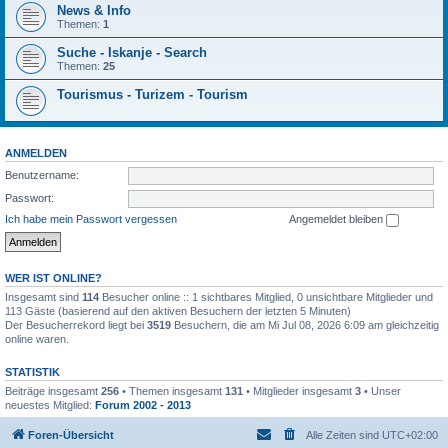
News & Info
Themen:
1
Suche - Iskanje - Search
Themen:
25
Tourismus - Turizem - Tourism
ANMELDEN
Benutzername:
Passwort:
Ich habe mein Passwort vergessen
Angemeldet bleiben
WER IST ONLINE?
Insgesamt sind
114
Besucher online :: 1 sichtbares Mitglied, 0 unsichtbare Mitglieder und
113 Gäste (basierend auf den aktiven Besuchern der letzten 5 Minuten)
Der Besucherrekord liegt bei
3519
Besuchern, die am Mi Jul 08, 2026 6:09 am gleichzeitig
online waren.
STATISTIK
Beiträge insgesamt
256
• Themen insgesamt
131
• Mitglieder insgesamt
3
• Unser
neuestes Mitglied:
Forum 2002 - 2013
Foren-Übersicht
Alle Zeiten sind
UTC+02:00