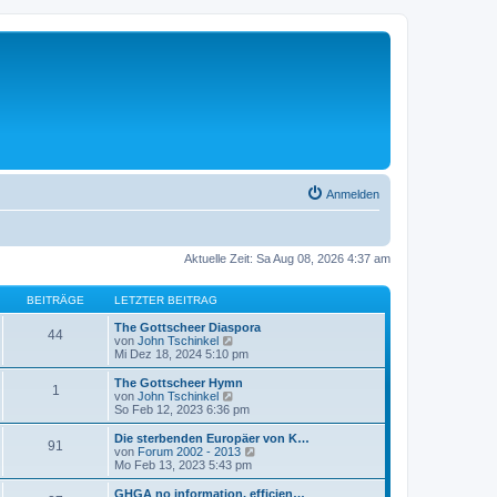
Anmelden
Aktuelle Zeit: Sa Aug 08, 2026 4:37 am
BEITRÄGE
LETZTER BEITRAG
The Gottscheer Diaspora
44
N
von
John Tschinkel
e
Mi Dez 18, 2024 5:10 pm
u
e
The Gottscheer Hymn
1
s
N
von
John Tschinkel
t
e
So Feb 12, 2023 6:36 pm
e
u
r
e
Die sterbenden Europäer von K…
91
B
s
N
von
Forum 2002 - 2013
e
t
e
Mo Feb 13, 2023 5:43 pm
i
e
u
t
r
e
GHGA no information, efficien…