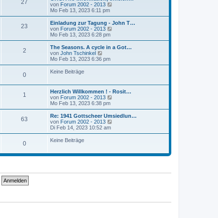
r
27
B
s
N
von
Forum 2002 - 2013
a
e
t
e
Mo Feb 13, 2023 6:11 pm
g
i
e
u
t
r
e
Einladung zur Tagung - John T…
r
23
B
s
N
von
Forum 2002 - 2013
a
e
t
e
Mo Feb 13, 2023 6:28 pm
g
i
e
u
t
r
e
The Seasons. A cycle in a Got…
r
2
B
s
N
von
John Tschinkel
a
e
t
e
Mo Feb 13, 2023 6:36 pm
g
i
e
u
t
r
e
Keine Beiträge
r
0
B
s
a
e
t
g
i
e
Herzlich Willkommen ! - Rosit…
t
r
1
N
von
Forum 2002 - 2013
r
B
e
Mo Feb 13, 2023 6:38 pm
a
e
u
g
i
e
Re: 1941 Gottscheer Umsiedlun…
t
63
s
N
von
Forum 2002 - 2013
r
t
e
Di Feb 14, 2023 10:52 am
a
e
u
g
r
e
Keine Beiträge
0
B
s
e
t
i
e
t
r
r
B
a
e
g
i
t
r
a
g