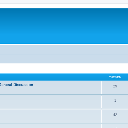
THEMEN
General Discussion
29
1
42