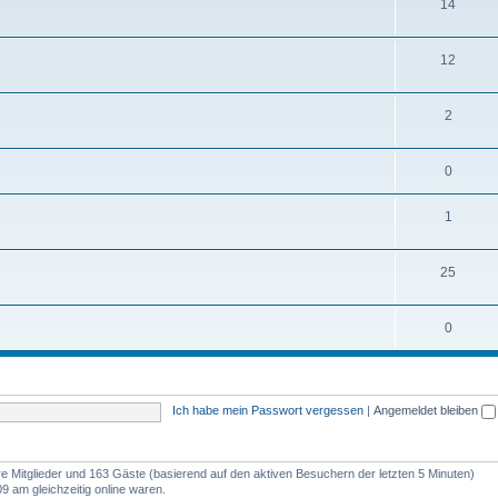
14
12
2
0
1
25
0
Ich habe mein Passwort vergessen
|
Angemeldet bleiben
are Mitglieder und 163 Gäste (basierend auf den aktiven Besuchern der letzten 5 Minuten)
9 am gleichzeitig online waren.