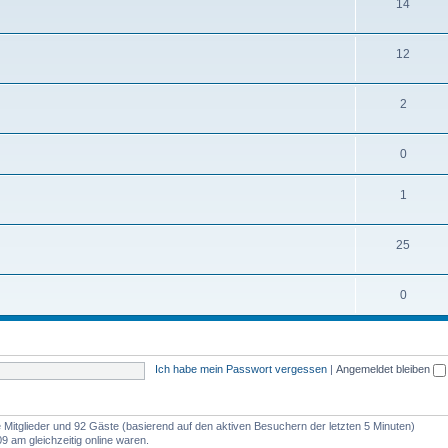
14
12
2
0
1
25
0
Ich habe mein Passwort vergessen
|
Angemeldet bleiben
re Mitglieder und 92 Gäste (basierend auf den aktiven Besuchern der letzten 5 Minuten)
9 am gleichzeitig online waren.