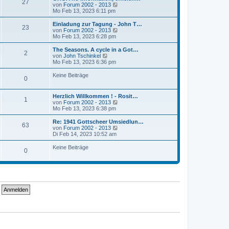
r
27
B
s
N
von
Forum 2002 - 2013
a
e
t
e
Mo Feb 13, 2023 6:11 pm
g
i
e
u
t
r
e
Einladung zur Tagung - John T…
r
23
B
s
N
von
Forum 2002 - 2013
a
e
t
e
Mo Feb 13, 2023 6:28 pm
g
i
e
u
t
r
e
The Seasons. A cycle in a Got…
r
2
B
s
N
von
John Tschinkel
a
e
t
e
Mo Feb 13, 2023 6:36 pm
g
i
e
u
t
r
e
Keine Beiträge
r
0
B
s
a
e
t
g
i
e
Herzlich Willkommen ! - Rosit…
t
r
1
N
von
Forum 2002 - 2013
r
B
e
Mo Feb 13, 2023 6:38 pm
a
e
u
g
i
e
Re: 1941 Gottscheer Umsiedlun…
t
63
s
N
von
Forum 2002 - 2013
r
t
e
Di Feb 14, 2023 10:52 am
a
e
u
g
r
e
Keine Beiträge
0
B
s
e
t
i
e
t
r
r
B
a
e
g
i
t
r
a
g