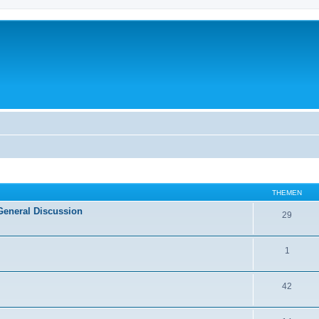
THEMEN
General Discussion
29
1
42