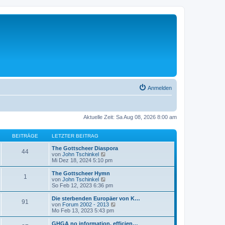
Anmelden
Aktuelle Zeit: Sa Aug 08, 2026 8:00 am
BEITRÄGE
LETZTER BEITRAG
The Gottscheer Diaspora
44
N
von
John Tschinkel
e
Mi Dez 18, 2024 5:10 pm
u
e
The Gottscheer Hymn
1
s
N
von
John Tschinkel
t
e
So Feb 12, 2023 6:36 pm
e
u
r
e
Die sterbenden Europäer von K…
91
B
s
N
von
Forum 2002 - 2013
e
t
e
Mo Feb 13, 2023 5:43 pm
i
e
u
t
r
e
GHGA no information, efficien…