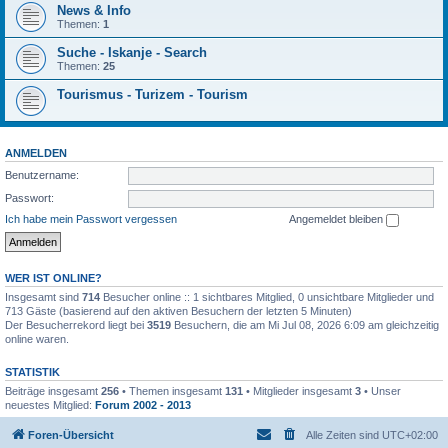
News & Info
Themen:
1
Suche - Iskanje - Search
Themen:
25
Tourismus - Turizem - Tourism
ANMELDEN
Benutzername:
Passwort:
Ich habe mein Passwort vergessen
Angemeldet bleiben
WER IST ONLINE?
Insgesamt sind
714
Besucher online :: 1 sichtbares Mitglied, 0 unsichtbare Mitglieder und
713 Gäste (basierend auf den aktiven Besuchern der letzten 5 Minuten)
Der Besucherrekord liegt bei
3519
Besuchern, die am Mi Jul 08, 2026 6:09 am gleichzeitig
online waren.
STATISTIK
Beiträge insgesamt
256
• Themen insgesamt
131
• Mitglieder insgesamt
3
• Unser
neuestes Mitglied:
Forum 2002 - 2013
Foren-Übersicht
Alle Zeiten sind
UTC+02:00